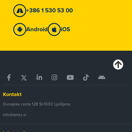
+386 1 530 53 00
Android
iOS
Kontakt
Dunajska cesta 128
SI-1000
Ljubljana
info@amzs.si