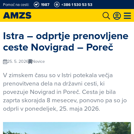
Pomoč na cesti:
1987
+386 1 530 53 53
t
Karting in motošportni center
Najboljši za volanom
Moj AMZS
Istra – odprtje prenovljene
ceste Novigrad – Poreč
25. 5. 2026
Novice
V zimskem času so v Istri potekala večja
prenovitvena dela na državni cesti, ki
povezuje Novigrad in Poreč. Cesta je bila
zaprta skorajda 8 mesecev, ponovno pa so jo
odprli v ponedeljek, 25. maja 2026.