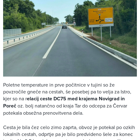
Poletne temperature in prve počitnice v tujini so že
povzročile gneče na cestah, še posebej pa to velja za Istro,
kjer so na r
elacij ceste DC75 med krajema Novigrad in
Poreč
oz. bolj natančno od kraja Tar do odcepa za Červar
potekala obsežna prenovitvena dela.
Cesta je bila čez celo zimo zaprta, obvoz je potekal po ozkih
lokalnih cestah, odprtje pa je bilo predvideno šele za konec