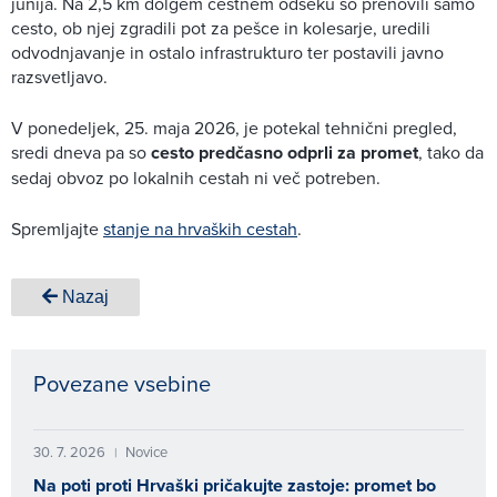
junija. Na 2,5 km dolgem cestnem odseku so prenovili samo
cesto, ob njej zgradili pot za pešce in kolesarje, uredili
odvodnjavanje in ostalo infrastrukturo ter postavili javno
razsvetljavo.
V ponedeljek, 25. maja 2026, je potekal tehnični pregled,
sredi dneva pa so
cesto predčasno odprli za promet
, tako da
sedaj obvoz po lokalnih cestah ni več potreben.
Spremljajte
stanje na hrvaških cestah
.
Nazaj
Povezane vsebine
30. 7. 2026
Novice
|
Na poti proti Hrvaški pričakujte zastoje: promet bo