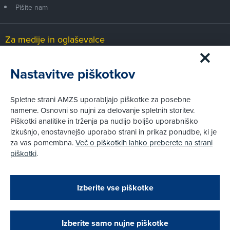
Pišite nam
Za medije in oglaševalce
Medijsko središče
Nastavitve piškotkov
Pravni vidiki
Spletne strani AMZS uporabljajo piškotke za posebne
Piškotki
namene. Osnovni so nujni za delovanje spletnih storitev.
Politika zasebnosti
Piškotki analitike in trženja pa nudijo boljšo uporabniško
Informacije o obdelavi osebnih podatkov - videonadzor
izkušnjo, enostavnejšo uporabo strani in prikaz ponudbe, ki je
Pravno obvestilo
za vas pomembna.
Več o piškotkih lahko preberete na strani
Izvensodno reševanje potrošniških sporov
piškotki
.
Splošni pogoji članstva AMZS
Cenik članstva AMZS
Zapri
Podarjamo vam 10 €!
Izberite vse piškotke
Obstoječi in novi AMZS člani, ki boste v AMZS
centru sklenili avtomobilsko zavarovanje in
© AMZS
Produkcija:
Creatim
|
opravili registracijo vozila, boste prejeli
Pri spletni včlanitvi so podprta naslednja plačilna sredstva:
vrednostno darilno kartico z dobroimetjem v višini
Izberite samo nujne piškotke