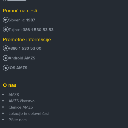
Pomoč na cesti
Slovenija:
1987
Tujina:
+386 1 530 53 53
Prometne informacije
+386 1 530 53 00
Android AMZS
iOS AMZS
O nas
AMZS
AMZS članstvo
Članice AMZS
Lokacije in delovni časi
Pišite nam