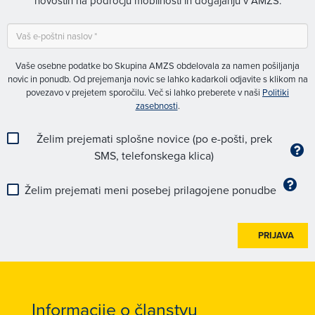
novostih na področju mobilnosti in dogajanju v AMZS.
Vaše osebne podatke bo Skupina AMZS obdelovala za namen pošiljanja
novic in ponudb. Od prejemanja novic se lahko kadarkoli odjavite s klikom na
povezavo v prejetem sporočilu. Več si lahko preberete v naši
Politiki
zasebnosti
.
Želim prejemati splošne novice (po e-pošti, prek
SMS, telefonskega klica)
Želim prejemati meni posebej prilagojene ponudbe
PRIJAVA
Informacije o članstvu