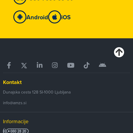
Android
iOS
Kontakt
Dunajska cesta 128
SI-1000
Ljubljana
info@amzs.si
Informacije