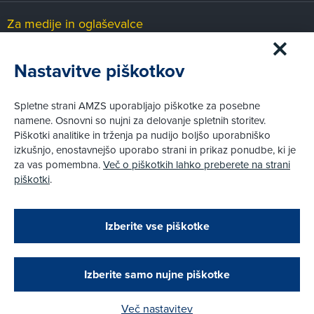
Za medije in oglaševalce
Medijsko središče
Nastavitve piškotkov
Pravni vidiki
Spletne strani AMZS uporabljajo piškotke za posebne
Piškotki
namene. Osnovni so nujni za delovanje spletnih storitev.
Politika zasebnosti
Piškotki analitike in trženja pa nudijo boljšo uporabniško
Informacije o obdelavi osebnih podatkov - videonadzor
izkušnjo, enostavnejšo uporabo strani in prikaz ponudbe, ki je
Pravno obvestilo
za vas pomembna.
Več o piškotkih lahko preberete na strani
Izvensodno reševanje potrošniških sporov
piškotki
.
Splošni pogoji članstva AMZS
Cenik članstva AMZS
Zapri
Podarjamo vam 10 €!
Izberite vse piškotke
Obstoječi in novi AMZS člani, ki boste v AMZS
centru sklenili avtomobilsko zavarovanje in
© AMZS
Produkcija:
Creatim
|
opravili registracijo vozila, boste prejeli
Pri spletni včlanitvi so podprta naslednja plačilna sredstva:
vrednostno darilno kartico z dobroimetjem v višini
Izberite samo nujne piškotke
10 €.
Več nastavitev
Kako do darila?