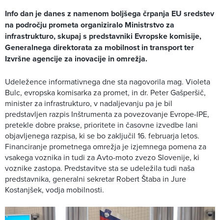
Info dan je danes z namenom boljšega črpanja EU sredstev
na področju prometa organiziralo Ministrstvo za
infrastrukturo, skupaj s predstavniki Evropske komisije,
Generalnega direktorata za mobilnost in transport ter
Izvršne agencije za inovacije in omrežja.
Udeležence informativnega dne sta nagovorila mag. Violeta
Bulc, evropska komisarka za promet, in dr. Peter Gašperšič,
minister za infrastrukturo, v nadaljevanju pa je bil
predstavljen razpis Inštrumenta za povezovanje Evrope-IPE,
pretekle dobre prakse, prioritete in časovne izvedbe lani
objavljenega razpisa, ki se bo zaključil 16. februarja letos.
Financiranje prometnega omrežja je izjemnega pomena za
vsakega voznika in tudi za Avto-moto zvezo Slovenije, ki
voznike zastopa. Predstavitve sta se udeležila tudi naša
predstavnika, generalni sekretar Robert Štaba in Jure
Kostanjšek, vodja mobilnosti.