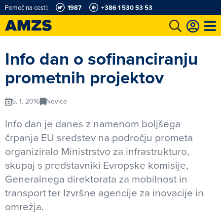
Pomoč na cesti:
1987
+386 1 530 53 53
t
Karting in motošportni center
Najboljši za volanom
Moj AMZS
Info dan o sofinanciranju
prometnih projektov
5. 1. 2016
Novice
Info dan je danes z namenom boljšega
črpanja EU sredstev na področju prometa
organiziralo Ministrstvo za infrastrukturo,
skupaj s predstavniki Evropske komisije,
Generalnega direktorata za mobilnost in
transport ter Izvršne agencije za inovacije in
omrežja.