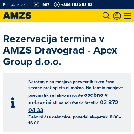
Pomoč na cesti:
1987
+386 1 530 53 53
t
Karting in motošportni center
Najboljši za volanom
Moj AMZS
Rezervacija termina v
AMZS Dravograd - Apex
Group d.o.o.
Naročanje na menjavo pnevmatik izven časa
sezone prek spleta ni možno. Na termin menjave
osebno v
pnevmatik se lahko naročite
delavnici
02 872
ali na telefonski številki
04 33
.
Delovni čas delavnice: ponedeljek–petek: 8.00–
16.00