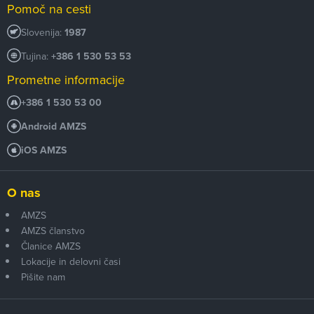
Pomoč na cesti
Slovenija:
1987
Tujina:
+386 1 530 53 53
Prometne informacije
+386 1 530 53 00
Android AMZS
iOS AMZS
O nas
AMZS
AMZS članstvo
Članice AMZS
Lokacije in delovni časi
Pišite nam