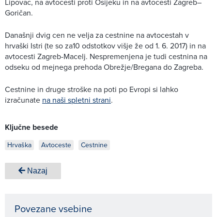
Lipovac, na avtocesti proti Osijeku in na avtocesti Zagreb–
Goričan.
Današnji dvig cen ne velja za cestnine na avtocestah v
hrvaški Istri (te so za10 odstotkov višje že od 1. 6. 2017) in na
avtocesti Zagreb-Macelj. Nespremenjena je tudi cestnina na
odseku od mejnega prehoda Obrežje/Bregana do Zagreba.
Cestnine in druge stroške na poti po Evropi si lahko
izračunate
na naši spletni strani
.
Ključne besede
Hrvaška
Avtoceste
Cestnine
Nazaj
Povezane vsebine