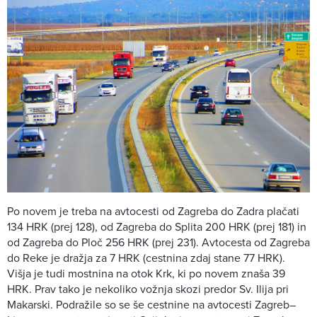
Po novem je treba na avtocesti od Zagreba do Zadra plačati
134 HRK (prej 128), od Zagreba do Splita 200 HRK (prej 181) in
od Zagreba do Ploč 256 HRK (prej 231). Avtocesta od Zagreba
do Reke je dražja za 7 HRK (cestnina zdaj stane 77 HRK).
Višja je tudi mostnina na otok Krk, ki po novem znaša 39
HRK. Prav tako je nekoliko vožnja skozi predor Sv. Ilija pri
Makarski. Podražile so se še cestnine na avtocesti Zagreb–