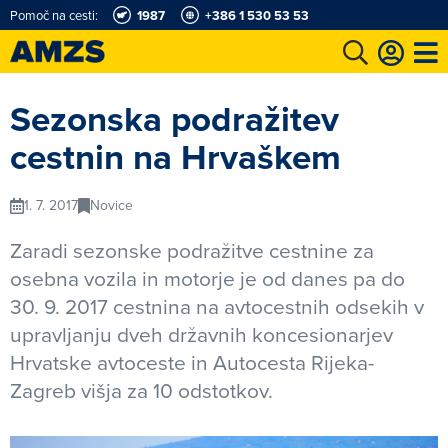
Pomoč na cesti:
1987
+386 1 530 53 53
t
Karting in motošportni center
Najboljši za volanom
Moj AMZS
Sezonska podražitev
cestnin na Hrvaškem
1. 7. 2017
Novice
Zaradi sezonske podražitve cestnine za
osebna vozila in motorje je od danes pa do
30. 9. 2017 cestnina na avtocestnih odsekih v
upravljanju dveh državnih koncesionarjev
Hrvatske avtoceste in Autocesta Rijeka-
Zagreb višja za 10 odstotkov.