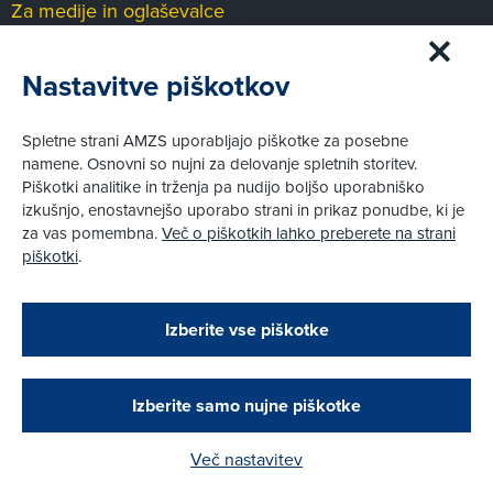
Za medije in oglaševalce
Medijsko središče
Nastavitve piškotkov
Pravni vidiki
Spletne strani AMZS uporabljajo piškotke za posebne
Piškotki
namene. Osnovni so nujni za delovanje spletnih storitev.
Politika zasebnosti
Piškotki analitike in trženja pa nudijo boljšo uporabniško
Informacije o obdelavi osebnih podatkov - videonadzor
izkušnjo, enostavnejšo uporabo strani in prikaz ponudbe, ki je
Pravno obvestilo
za vas pomembna.
Več o piškotkih lahko preberete na strani
Izvensodno reševanje potrošniških sporov
piškotki
.
Splošni pogoji članstva AMZS
Cenik članstva AMZS
Zapri
Podarjamo vam 10 €!
Izberite vse piškotke
Obstoječi in novi AMZS člani, ki boste v AMZS
centru sklenili avtomobilsko zavarovanje in
© AMZS
Produkcija:
Creatim
|
Pri spletni včlanitvi so podprta naslednja plačilna sredstva:
opravili registracijo vozila, boste prejeli
vrednostno darilno kartico z dobroimetjem v višini
Izberite samo nujne piškotke
10 €.
Več nastavitev
Kako do darila?