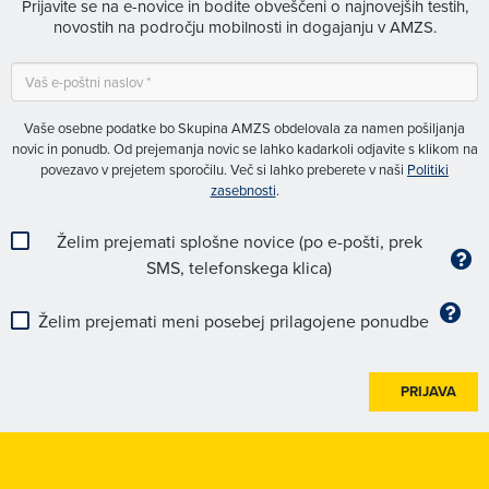
Prijavite se na e-novice in bodite obveščeni o najnovejših testih,
novostih na področju mobilnosti in dogajanju v AMZS.
Vaše osebne podatke bo Skupina AMZS obdelovala za namen pošiljanja
novic in ponudb. Od prejemanja novic se lahko kadarkoli odjavite s klikom na
povezavo v prejetem sporočilu. Več si lahko preberete v naši
Politiki
zasebnosti
.
Želim prejemati splošne novice (po e-pošti, prek
SMS, telefonskega klica)
Želim prejemati meni posebej prilagojene ponudbe
PRIJAVA