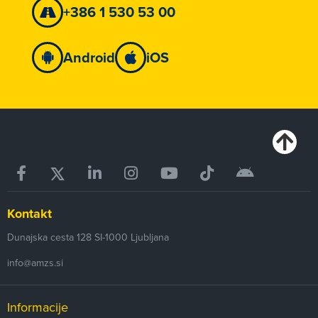
+386 1 530 53 00
Android
iOS
Kontakt
Dunajska cesta 128
SI-1000
Ljubljana
info@amzs.si
Informacije