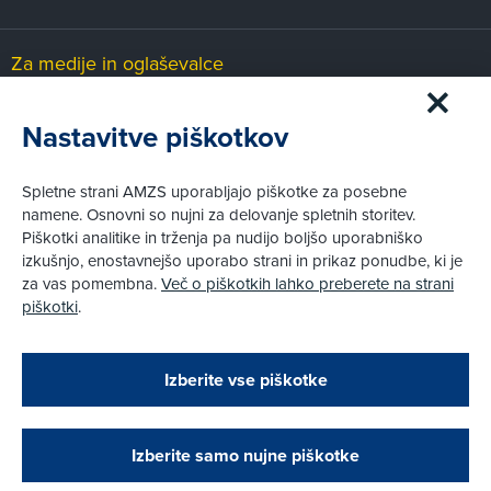
Za medije in oglaševalce
Medijsko središče
Nastavitve piškotkov
Pravni vidiki
Spletne strani AMZS uporabljajo piškotke za posebne
Piškotki
namene. Osnovni so nujni za delovanje spletnih storitev.
Politika zasebnosti
Piškotki analitike in trženja pa nudijo boljšo uporabniško
Informacije o obdelavi osebnih podatkov - videonadzor
izkušnjo, enostavnejšo uporabo strani in prikaz ponudbe, ki je
Pravno obvestilo
za vas pomembna.
Več o piškotkih lahko preberete na strani
Izvensodno reševanje potrošniških sporov
piškotki
.
Splošni pogoji članstva AMZS
Cenik članstva AMZS
Zapri
Podarjamo vam 10 €!
Izberite vse piškotke
Obstoječi in novi AMZS člani, ki boste v AMZS
centru sklenili avtomobilsko zavarovanje in
© AMZS
Produkcija:
Creatim
|
opravili registracijo vozila, boste prejeli
Pri spletni včlanitvi so podprta naslednja plačilna sredstva:
vrednostno darilno kartico z dobroimetjem v višini
Izberite samo nujne piškotke
10 €.