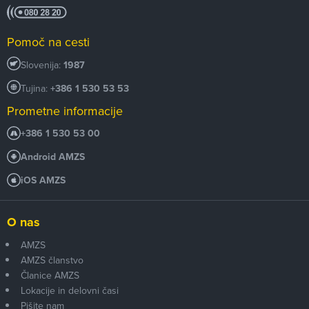
Pomoč na cesti
Slovenija:
1987
Tujina:
+386 1 530 53 53
Prometne informacije
+386 1 530 53 00
Android AMZS
iOS AMZS
O nas
AMZS
AMZS članstvo
Članice AMZS
Lokacije in delovni časi
Pišite nam