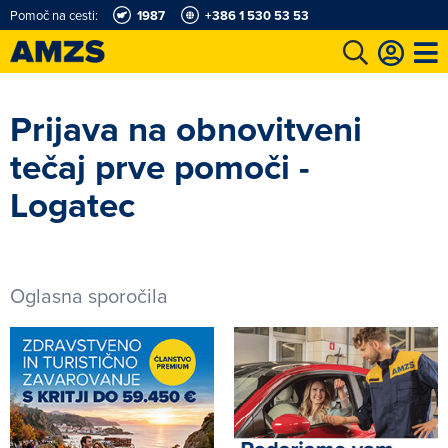
Pomoč na cesti:
1987
+386 1 530 53 53
t
Karting in motošportni center
Najboljši za volanom
Moj AMZS
Prijava na obnovitveni
tečaj prve pomoči -
Logatec
Oglasna sporočila