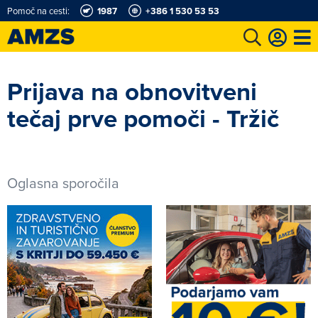
Pomoč na cesti:
1987
+386 1 530 53 53
t
Karting in motošportni center
Najboljši za volanom
Moj AMZS
Prijava na obnovitveni
tečaj prve pomoči - Tržič
Oglasna sporočila