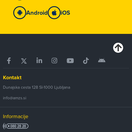
Android
iOS
Kontakt
Dunajska cesta 128
SI-1000
Ljubljana
info@amzs.si
Informacije