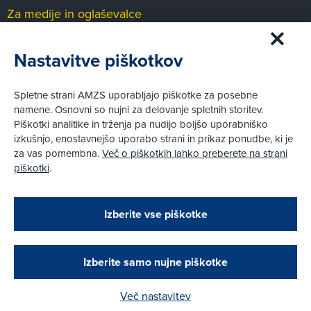
Za medije in oglaševalce
Medijsko središče
Nastavitve piškotkov
Pravni vidiki
Spletne strani AMZS uporabljajo piškotke za posebne
Piškotki
namene. Osnovni so nujni za delovanje spletnih storitev.
Politika zasebnosti
Piškotki analitike in trženja pa nudijo boljšo uporabniško
Informacije o obdelavi osebnih podatkov - videonadzor
izkušnjo, enostavnejšo uporabo strani in prikaz ponudbe, ki je
Pravno obvestilo
za vas pomembna.
Več o piškotkih lahko preberete na strani
Izvensodno reševanje potrošniških sporov
piškotki
.
Splošni pogoji članstva AMZS
Cenik članstva AMZS
Zapri
Podarjamo vam 10 €!
Izberite vse piškotke
Obstoječi in novi AMZS člani, ki boste v AMZS
centru sklenili avtomobilsko zavarovanje in
© AMZS
Produkcija:
Creatim
|
opravili registracijo vozila, boste prejeli
Pri spletni včlanitvi so podprta naslednja plačilna sredstva:
vrednostno darilno kartico z dobroimetjem v višini
Izberite samo nujne piškotke
10 €.
Več nastavitev
Kako do darila?