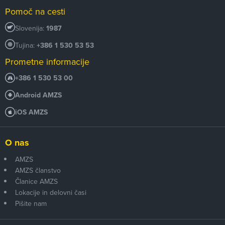
Pomoč na cesti
Slovenija:
1987
Tujina:
+386 1 530 53 53
Prometne informacije
+386 1 530 53 00
Android AMZS
iOS AMZS
O nas
AMZS
AMZS članstvo
Članice AMZS
Lokacije in delovni časi
Pišite nam