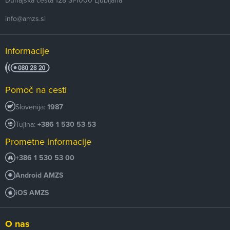
info@amzs.si
Informacije
Pomoč na cesti
Slovenija:
1987
Tujina:
+386 1 530 53 53
Prometne informacije
+386 1 530 53 00
Android AMZS
iOS AMZS
O nas