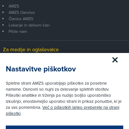
AMZS
AMZS članstvo
Članice AMZS
Lokacije in delovni časi
Pišite nam
Za medije in oglaševalce
Medijsko središče
Nastavitve piškotkov
Pravni vidiki
Spletne strani AMZS uporabljajo piškotke za posebne
Piškotki
namene. Osnovni so nujni za delovanje spletnih storitev.
Politika zasebnosti
Piškotki analitike in trženja pa nudijo boljšo uporabniško
Informacije o obdelavi osebnih podatkov - videonadzor
izkušnjo, enostavnejšo uporabo strani in prikaz ponudbe, ki je
Pravno obvestilo
za vas pomembna.
Več o piškotkih lahko preberete na strani
Izvensodno reševanje potrošniških sporov
piškotki
.
Splošni pogoji članstva AMZS
Cenik članstva AMZS
Zapri