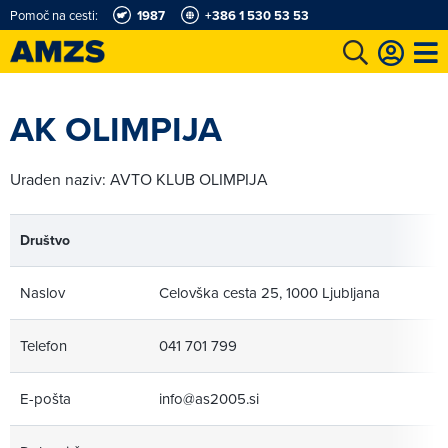
Pomoč na cesti:
1987
+386 1 530 53 53
t
Karting in motošportni center
Najboljši za volanom
Moj AMZS
AK OLIMPIJA
Uraden naziv: AVTO KLUB OLIMPIJA
Društvo
Naslov
Celovška cesta 25, 1000 Ljubljana
Telefon
041 701 799
E-pošta
info@as2005.si