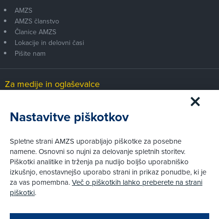
AMZS
AMZS članstvo
Članice AMZS
Lokacije in delovni časi
Pišite nam
Za medije in oglaševalce
Medijsko središče
Nastavitve piškotkov
Pravni vidiki
Spletne strani AMZS uporabljajo piškotke za posebne
Piškotki
namene. Osnovni so nujni za delovanje spletnih storitev.
Politika zasebnosti
Piškotki analitike in trženja pa nudijo boljšo uporabniško
Informacije o obdelavi osebnih podatkov - videonadzor
izkušnjo, enostavnejšo uporabo strani in prikaz ponudbe, ki je
Pravno obvestilo
za vas pomembna.
Več o piškotkih lahko preberete na strani
Izvensodno reševanje potrošniških sporov
piškotki
.
Splošni pogoji članstva AMZS
Cenik članstva AMZS
Zapri