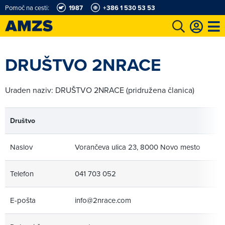
Pomoč na cesti:
1987
+386 1 530 53 53
t
Karting in motošportni center
Najboljši za volanom
Moj AMZS
DRUŠTVO 2NRACE
Uraden naziv: DRUŠTVO 2NRACE (pridružena članica)
Društvo
Naslov
Vorančeva ulica 23, 8000 Novo mesto
Telefon
041 703 052
E-pošta
info@2nrace.com