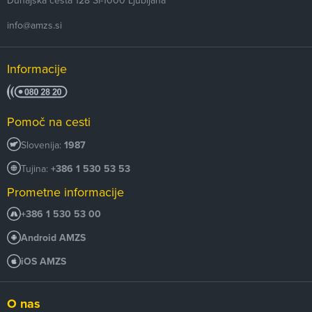
info@amzs.si
Informacije
Pomoč na cesti
Slovenija:
1987
Tujina:
+386 1 530 53 53
Prometne informacije
+386 1 530 53 00
Android AMZS
iOS AMZS
O nas