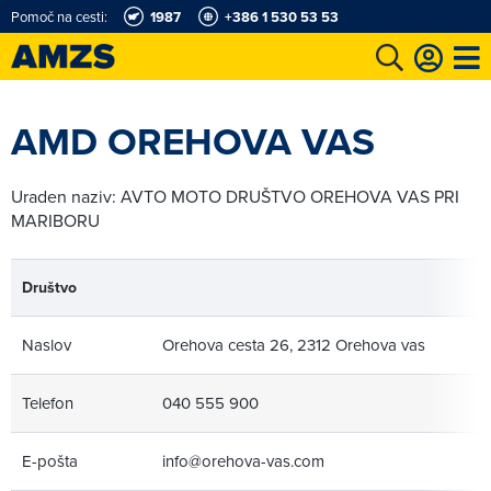
Pomoč na cesti:
1987
+386 1 530 53 53
t
Karting in motošportni center
Najboljši za volanom
Moj AMZS
AMD OREHOVA VAS
Uraden naziv: AVTO MOTO DRUŠTVO OREHOVA VAS PRI
MARIBORU
Društvo
Naslov
Orehova cesta 26, 2312 Orehova vas
Telefon
040 555 900
E-pošta
info@orehova-vas.com