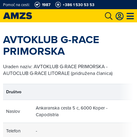
Pomoč na cesti:
1987
+386 1 530 53 53
t
Karting in motošportni center
Najboljši za volanom
Moj AMZS
AVTOKLUB G-RACE
PRIMORSKA
Uraden naziv: AVTOKLUB G-RACE PRIMORSKA -
AUTOCLUB G-RACE LITORALE (pridružena članica)
Društvo
Ankaranska cesta 5 c, 6000 Koper -
Naslov
Capodistria
Telefon
-