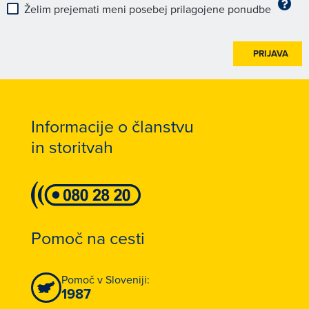
Želim prejemati meni posebej prilagojene ponudbe
PRIJAVA
Informacije o članstvu
in storitvah
Pomoč na cesti
Pomoč v Sloveniji:
1987