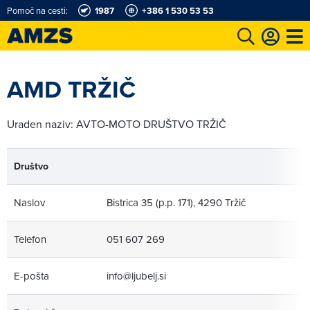
Pomoč na cesti:
1987
+386 1 530 53 53
t
Karting in motošportni center
Najboljši za volanom
Moj AMZS
AMD TRŽIČ
Uraden naziv: AVTO-MOTO DRUŠTVO TRŽIČ
Društvo
Naslov
Bistrica 35 (p.p. 171), 4290 Tržič
Telefon
051 607 269
E-pošta
info@ljubelj.si