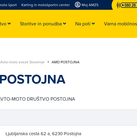
moto šport
Karting in motošportni center
Moj AMZS
stvo
Storitve in ponudba
Na poti
Varna mobilno
 Avto-moto zveze Slovenije
AMD POSTOJNA
POSTOJNA
: AVTO-MOTO DRUŠTVO POSTOJNA
Ljubljanska cesta 62 a, 6230 Postojna