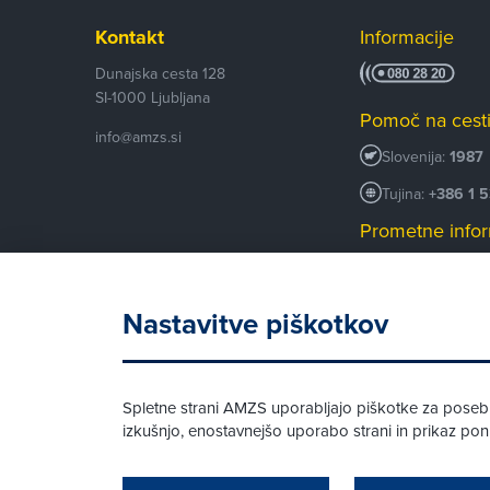
Kontakt
Informacije
Dunajska cesta 128
SI-1000
Ljubljana
Pomoč na cest
info@amzs.si
Slovenija:
1987
Tujina:
+386 1 
Prometne infor
+386 1 530 53
Android AMZS
Nastavitve piškotkov
iOS AMZS
Spletne strani AMZS uporabljajo piškotke za posebne
izkušnjo, enostavnejšo uporabo strani in prikaz p
© AMZS
Produkcija:
Creatim
|