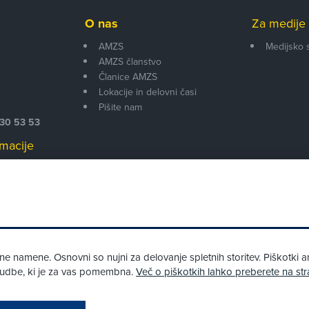
O nas
Za medije 
AMZS
Medijsko 
AMZS članstvo
i
Članice AMZS
Lokacije in delovni časi
Pišite nam
530 53 53
macije
 00
 namene. Osnovni so nujni za delovanje spletnih storitev. Piškotki an
onudbe, ki je za vas pomembna.
Več o piškotkih lahko preberete na str
Pri spletni včlanitvi so podprta naslednja plačilna sredstva: