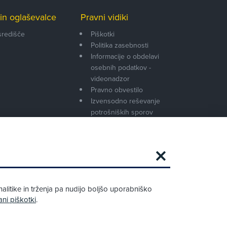
in oglaševalce
Pravni vidiki
središče
Piškotki
Politika zasebnosti
Informacije o obdelavi
osebnih podatkov -
videonadzor
Pravno obvestilo
Izvensodno reševanje
potrošniških sporov
Splošni pogoji članstva AMZS
Cenik članstva AMZS
Zapri
Podarjamo vam 10 €!
alitike in trženja pa nudijo boljšo uporabniško
Obstoječi in novi AMZS člani, ki boste v
ani piškotki
.
AMZS centru sklenili avtomobilsko
zavarovanje in opravili registracijo vozila,
boste prejeli vrednostno darilno kartico z
dobroimetjem v višini 10 €.