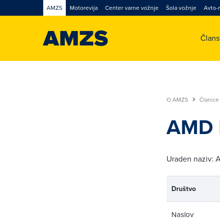
AMZS
Motorevija
Center varne vožnje
Šola vožnje
Avto-
Član
O AMZS
Članice
AMD 
Uraden naziv
Društvo
Naslov