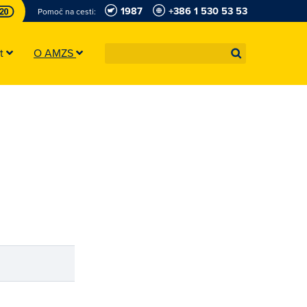
1987
+386 1 530 53 53
Pomoč na cesti:
st
O AMZS