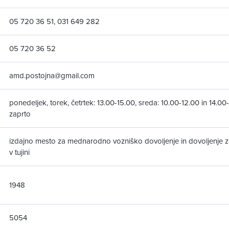
05 720 36 51, 031 649 282
05 720 36 52
amd.postojna@gmail.com
ponedeljek, torek, četrtek: 13.00-15.00, sreda: 10.00-12.00 in 14.00
zaprto
izdajno mesto za mednarodno vozniško dovoljenje in dovoljenje z
v tujini
1948
5054