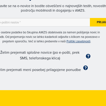
javite se na e-novice in bodite obveščeni o najnovejših testih, novosti
področju mobilnosti in dogajanju v AMZS.
PRIJA
 osebne podatke bo Skupina AMZS obdelovala za namen pošiljanja novic in
db. Od prejemanja novic se lahko kadarkoli odjavite s klikom na povezavo v
prejetem sporočilu. Več si lahko preberete v naši
Politiki zasebnosti
.
Želim prejemati splošne novice (po e-pošti, prek
SMS, telefonskega klica)
lim prejemati meni posebej prilagojene ponudbe