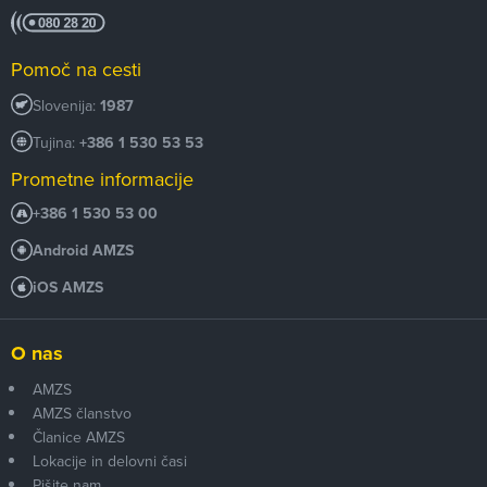
Pomoč na cesti
Slovenija:
1987
Tujina:
+386 1 530 53 53
Prometne informacije
+386 1 530 53 00
Android AMZS
iOS AMZS
O nas
AMZS
AMZS članstvo
Članice AMZS
Lokacije in delovni časi
Pišite nam