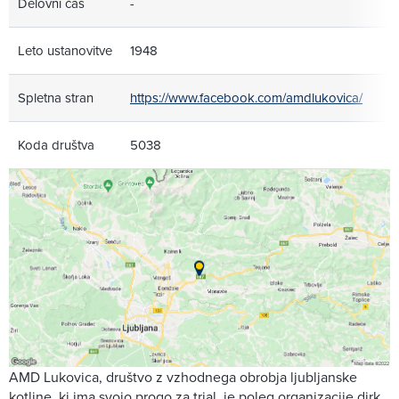
Delovni čas
-
Leto ustanovitve
1948
Spletna stran
https://www.facebook.com/amdlukovica/
Koda društva
5038
AMD Lukovica, društvo z vzhodnega obrobja ljubljanske
kotline, ki ima svojo progo za trial, je poleg organizacije dirk