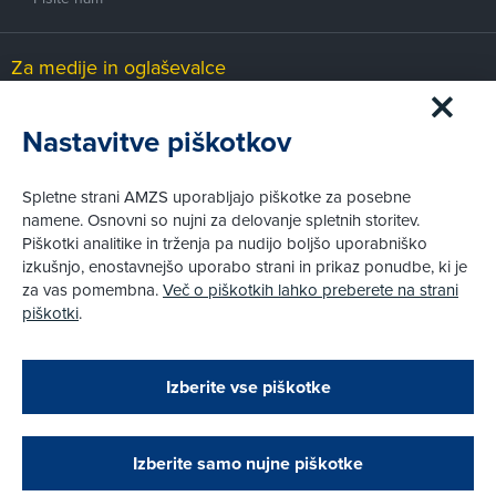
Za medije in oglaševalce
Medijsko središče
Nastavitve piškotkov
Pravni vidiki
Spletne strani AMZS uporabljajo piškotke za posebne
Piškotki
namene. Osnovni so nujni za delovanje spletnih storitev.
Politika zasebnosti
Piškotki analitike in trženja pa nudijo boljšo uporabniško
Informacije o obdelavi osebnih podatkov - videonadzor
izkušnjo, enostavnejšo uporabo strani in prikaz ponudbe, ki je
Pravno obvestilo
za vas pomembna.
Več o piškotkih lahko preberete na strani
Izvensodno reševanje potrošniških sporov
piškotki
.
Splošni pogoji članstva AMZS
Cenik članstva AMZS
Zapri
Podarjamo vam 10 €!
Izberite vse piškotke
Obstoječi in novi AMZS člani, ki boste v AMZS
centru sklenili avtomobilsko zavarovanje in
© AMZS
Produkcija:
Creatim
|
opravili registracijo vozila, boste prejeli
Pri spletni včlanitvi so podprta naslednja plačilna sredstva:
vrednostno darilno kartico z dobroimetjem v višini
Izberite samo nujne piškotke
10 €.