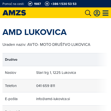
Pomoč na cesti:
1987
+386 1 530 53 53
t
Karting in motošportni center
Najboljši za volanom
Moj AMZS
AMD LUKOVICA
Uraden naziv: AVTO- MOTO DRUŠTVO LUKOVICA
Društvo
Naslov
Stari trg 1, 1225 Lukovica
Telefon
041 659 811
E-pošta
info@amd-lukovica.si