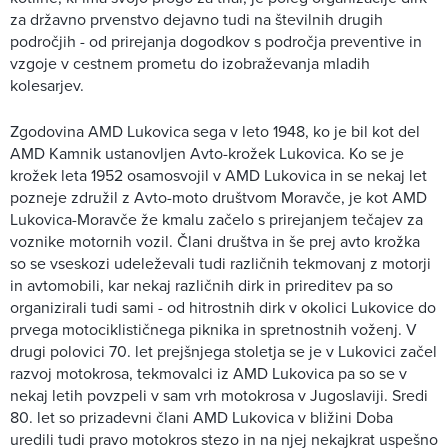
za državno prvenstvo dejavno tudi na številnih drugih
področjih - od prirejanja dogodkov s področja preventive in
vzgoje v cestnem prometu do izobraževanja mladih
kolesarjev.
Zgodovina AMD Lukovica sega v leto 1948, ko je bil kot del
AMD Kamnik ustanovljen Avto-krožek Lukovica. Ko se je
krožek leta 1952 osamosvojil v AMD Lukovica in se nekaj let
pozneje združil z Avto-moto društvom Moravče, je kot AMD
Lukovica-Moravče že kmalu začelo s prirejanjem tečajev za
voznike motornih vozil. Člani društva in še prej avto krožka
so se vseskozi udeleževali tudi različnih tekmovanj z motorji
in avtomobili, kar nekaj različnih dirk in prireditev pa so
organizirali tudi sami - od hitrostnih dirk v okolici Lukovice do
prvega motociklističnega piknika in spretnostnih voženj. V
drugi polovici 70. let prejšnjega stoletja se je v Lukovici začel
razvoj motokrosa, tekmovalci iz AMD Lukovica pa so se v
nekaj letih povzpeli v sam vrh motokrosa v Jugoslaviji. Sredi
80. let so prizadevni člani AMD Lukovica v bližini Doba
uredili tudi pravo motokros stezo in na njej nekajkrat uspešno