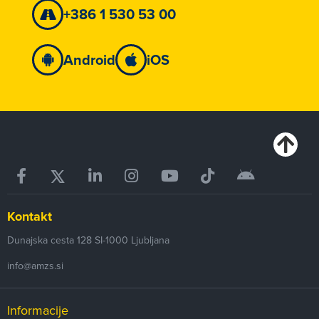
+386 1 530 53 00
Android
iOS
Kontakt
Dunajska cesta 128
SI-1000
Ljubljana
info@amzs.si
Informacije