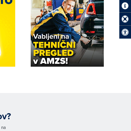
ov?
h na