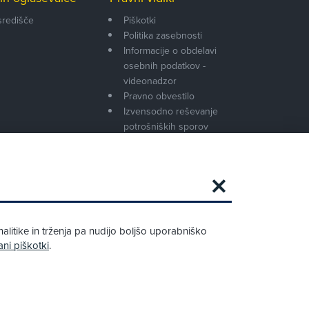
središče
Piškotki
Politika zasebnosti
Informacije o obdelavi
osebnih podatkov -
videonadzor
Pravno obvestilo
Izvensodno reševanje
potrošniških sporov
Splošni pogoji članstva AMZS
Cenik članstva AMZS
Zapri
Podarjamo vam 10 €!
alitike in trženja pa nudijo boljšo uporabniško
Obstoječi in novi AMZS člani, ki boste v
ani piškotki
.
AMZS centru sklenili avtomobilsko
zavarovanje in opravili registracijo vozila,
boste prejeli vrednostno darilno kartico z
dobroimetjem v višini 10 €.
Kako do darila?