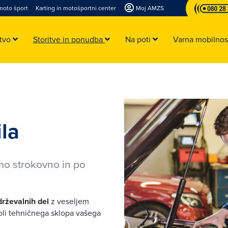
moto šport
Karting in motošportni center
Moj AMZS
stvo
Storitve in ponudba
Na poti
Varna mobilno
la
mo strokovno in po
drževalnih del
z veseljem
oli tehničnega sklopa vašega