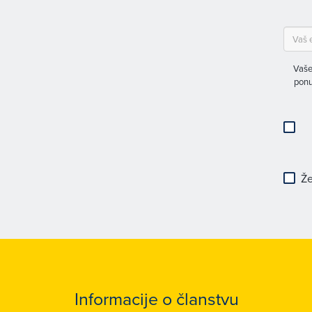
Vaše
ponu
Že
Informacije o članstvu