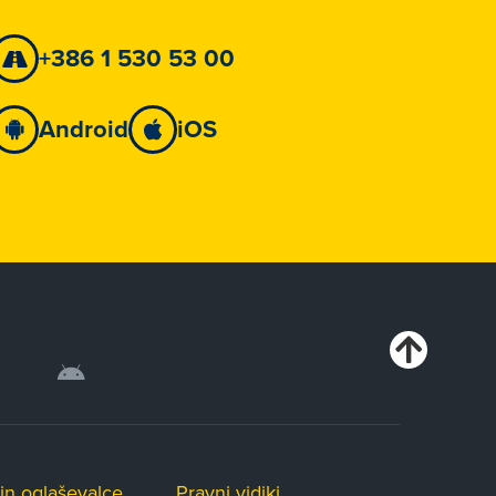
+386 1 530 53 00
Android
iOS
in oglaševalce
Pravni vidiki