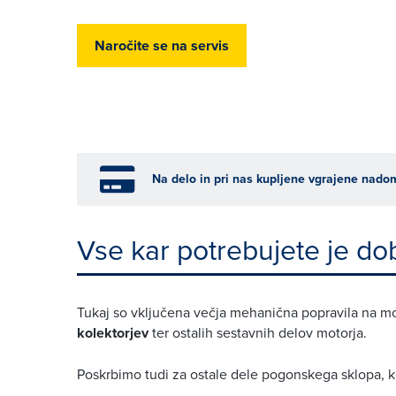
Naročite se na servis
Na delo in pri nas kupljene vgrajene nado
Vse kar potrebujete je dob
Tukaj so vključena večja mehanična popravila na m
kolektorjev
ter ostalih sestavnih delov motorja.
Poskrbimo tudi za ostale dele pogonskega sklopa, 