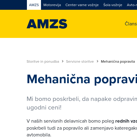
AMZS
Motorevija
Center varne vožnje
Šola vožnje
Avto-
Član
Storitve in ponudba
Servisne storitve
Mehanična popravila
Mehanična popravi
Mi bomo poskrbeli, da napake odpravi
ugodni ceni!
V naših servisnih delavnicah bomo poleg
rednih vz
poskrbeli tudi za popravilo ali zamenjavo kateregak
avtomobila.