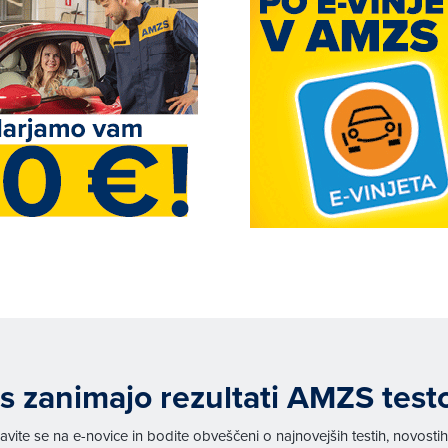
s zanimajo rezultati AMZS test
javite se na e-novice in bodite obveščeni o najnovejših testih, novosti