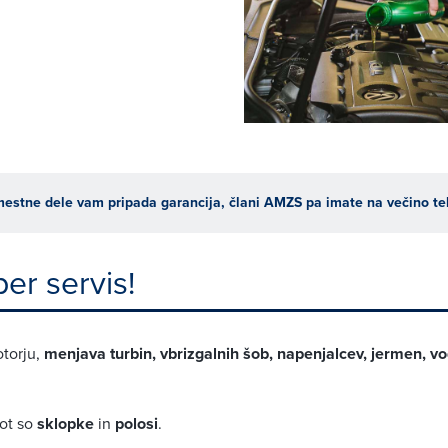
mestne dele vam pripada garancija, člani AMZS pa imate na večino te
er servis!
otorju,
menjava turbin, vbrizgalnih šob, napenjalcev, jermen, vod
kot so
sklopke
in
polosi
.