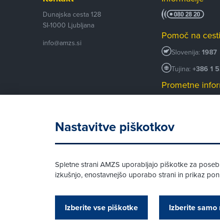
Dunajska cesta 128
SI-1000
Ljubljana
Pomoč na cest
info@amzs.si
Slovenija:
1987
Tujina:
+386 1 
Prometne infor
+386 1 530 53
Android AMZS
Nastavitve piškotkov
iOS AMZS
Spletne strani AMZS uporabljajo piškotke za posebne
izkušnjo, enostavnejšo uporabo strani in prikaz p
© AMZS
Produkcija:
Creatim
|
Izberite vse piškotke
Izberite samo 