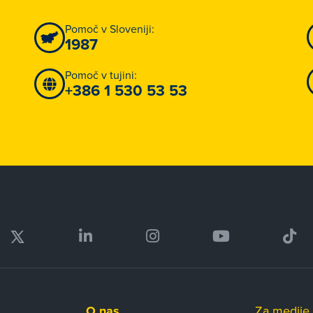
Pomoč v Sloveniji:
1987
Pomoč v tujini:
+386 1 530 53 53
O nas
Za medije 