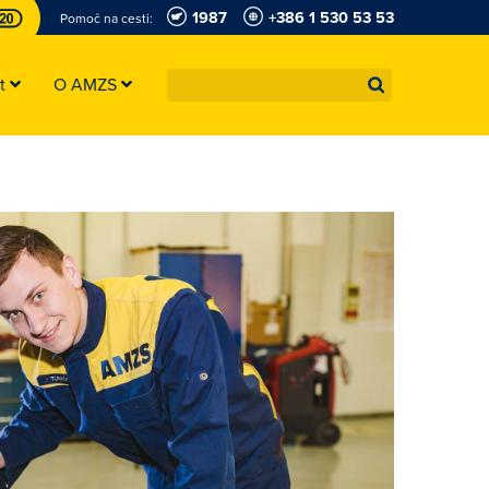
1987
+386 1 530 53 53
Pomoč na cesti:
st
O AMZS