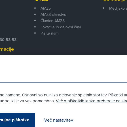
AMZS
Medijsko 
AMZS članstvo
i
Članice AMZS
Lokacije in delovni časi
Pišite nam
530 53 53
macije
 00
 namene. Osnovni so nujni za delovanje spletnih storitev. Piškotki an
onudbe, ki je za vas pomembna.
Več o piškotkih lahko preberete na str
Pri spletni včlanitvi so podprta naslednja plačilna sredstva:
nujne piškotke
Več nastavitev