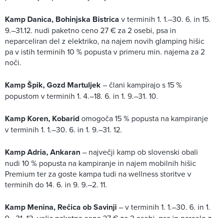
Kamp Danica, Bohinjska Bistrica
v terminih 1. 1.–30. 6. in 15.
9.–31.12. nudi paketno ceno 27 € za 2 osebi, psa in
neparceliran del z elektriko, na najem novih glamping hišic
pa v istih terminih 10 % popusta v primeru min. najema za 2
noči.
Kamp Špik, Gozd Martuljek
– člani kampirajo s 15 %
popustom v terminih 1. 4.–18. 6. in 1. 9.–31. 10.
Kamp Koren, Kobarid
omogoča 15 % popusta na kampiranje
v terminih 1. 1.–30. 6. in 1. 9.–31. 12.
Kamp Adria, Ankaran
– največji kamp ob slovenski obali
nudi 10 % popusta na kampiranje in najem mobilnih hišic
Premium ter za goste kampa tudi na wellness storitve v
terminih do 14. 6. in 9. 9.–2. 11.
Kamp Menina, Rečica ob Savinji
– v terminih 1. 1.–30. 6. in 1.