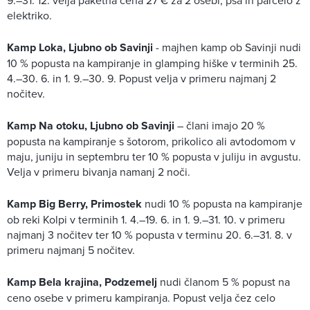
9.–31. 12. velja paketna cena 27 € za 2 osebi, psa in parcelo z
elektriko.
Kamp Loka, Ljubno ob Savinji
- majhen kamp ob Savinji nudi
10 % popusta na kampiranje in glamping hiške v terminih 25.
4.–30. 6. in 1. 9.–30. 9. Popust velja v primeru najmanj 2
nočitev.
Kamp Na otoku, Ljubno ob Savinji
– člani imajo 20 %
popusta na kampiranje s šotorom, prikolico ali avtodomom v
maju, juniju in septembru ter 10 % popusta v juliju in avgustu.
Velja v primeru bivanja namanj 2 noči.
Kamp Big Berry, Primostek
nudi 10 % popusta na kampiranje
ob reki Kolpi v terminih 1. 4.–19. 6. in 1. 9.–31. 10. v primeru
najmanj 3 nočitev ter 10 % popusta v terminu 20. 6.–31. 8. v
primeru najmanj 5 nočitev.
Kamp Bela krajina, Podzemelj
nudi članom 5 % popust na
ceno osebe v primeru kampiranja. Popust velja čez celo