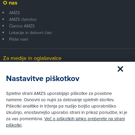
O nas
AMZS
AMZS članstvo
Članice AMZS
Lokacije in delovni časi
Pišite nam
Za medije in oglaševalce
Medijsko središče
Nastavitve piškotkov
Pravni vidiki
Spletne strani AMZS uporabljajo piškotke za posebne
Piškotki
namene. Osnovni so nujni za delovanje spletnih storitev.
Politika zasebnosti
Piškotki analitike in trženja pa nudijo boljšo uporabniško
Informacije o obdelavi osebnih podatkov - videonadzor
izkušnjo, enostavnejšo uporabo strani in prikaz ponudbe, ki je
Pravno obvestilo
za vas pomembna.
Več o piškotkih lahko preberete na strani
Izvensodno reševanje potrošniških sporov
piškotki
.
Splošni pogoji članstva AMZS