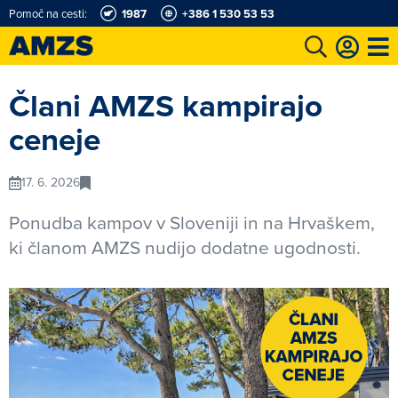
Pomoč na cesti:
1987
+386 1 530 53 53
t
Karting in motošportni center
Najboljši za volanom
Moj AMZS
Člani AMZS kampirajo
ceneje
17. 6. 2026
Ponudba kampov v Sloveniji in na Hrvaškem,
ki članom AMZS nudijo dodatne ugodnosti.