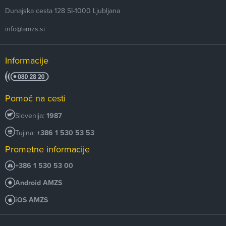
Dunajska cesta 128
SI-1000
Ljubljana
info@amzs.si
Informacije
Pomoč na cesti
Slovenija:
1987
Tujina:
+386 1 530 53 53
Prometne informacije
+386 1 530 53 00
Android AMZS
iOS AMZS