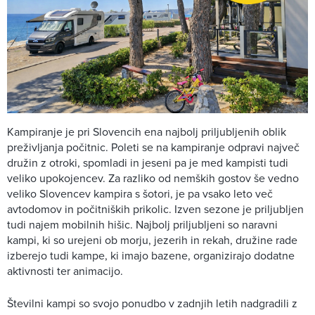
Kampiranje je pri Slovencih ena najbolj priljubljenih oblik
preživljanja počitnic. Poleti se na kampiranje odpravi največ
družin z otroki, spomladi in jeseni pa je med kampisti tudi
veliko upokojencev. Za razliko od nemških gostov še vedno
veliko Slovencev kampira s šotori, je pa vsako leto več
avtodomov in počitniških prikolic. Izven sezone je priljubljen
tudi najem mobilnih hišic. Najbolj priljubljeni so naravni
kampi, ki so urejeni ob morju, jezerih in rekah, družine rade
izberejo tudi kampe, ki imajo bazene, organizirajo dodatne
aktivnosti ter animacijo.
Številni kampi so svojo ponudbo v zadnjih letih nadgradili z