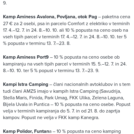
9.
Kamp Aminess Avalona, Povljana, otok Pag
– paketna cena
27 € za 2 osebi, psa in parcelo Comfort z elektriko v terminih
17. 4.–12. 7. in 24. 8.–10. 10. ali 10 % popusta na ceno oseb na
vseh tipih parcel v terminih 17. 4.–12. 7. in 24. 8.–10. 10. ter 5
% popusta v terminu 13. 7.–23. 8.
Kamp Aminess Port9
– 10 % popusta na ceno osebe ob
kampiranju na vseh tipih parcel v terminih 15. 5.–12. 7. in 24.
8.–10. 10. ter 5 % popust v terminu 13. 7.–23. 9.
Kampi Istra Camping
– člani nacionalnih avtoklubov in s tem
tudi člani AMZS imajo v kampih Istra Camping (Savudrija,
Stella Maris, Finida, Park Umag, FKK Ulika, Zelena Laguna,
Bijela Uvala in Puntica – 10 % popusta na ceno osebe. Popust
velja v terminih kampiranja do 5. 7. in od 21. 8. do zaprtja
kampov. Popust ne velja v FKK kamp Kanegra.
Kamp Polidor, Funtan
a – 10 % popusta na ceno kamping