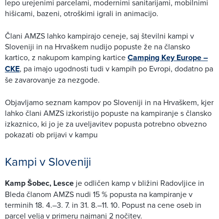
lepo urejenimi parcelami, modernimi sanitarijami, mobilnimi
hišicami, bazeni, otroškimi igrali in animacijo.
Člani AMZS lahko kampirajo ceneje, saj številni kampi v
Sloveniji in na Hrvaškem nudijo popuste že na člansko
kartico, z nakupom kamping kartice
Camping Key Europe –
CKE
, pa imajo ugodnosti tudi v kampih po Evropi, dodatno pa
še zavarovanje za nezgode.
Objavljamo seznam kampov po Sloveniji in na Hrvaškem, kjer
lahko člani AMZS izkoristijo popuste na kampiranje s člansko
izkaznico, ki jo je za uveljavitev popusta potrebno obvezno
pokazati ob prijavi v kampu
Kampi v Sloveniji
Kamp Šobec, Lesce
je odličen kamp v bližini Radovljice in
Bleda članom AMZS nudi 15 % popusta na kampiranje v
terminih 18. 4.–3. 7. in 31. 8.–11. 10. Popust na cene oseb in
parcel velja v primeru najmanj 2 nočitev.