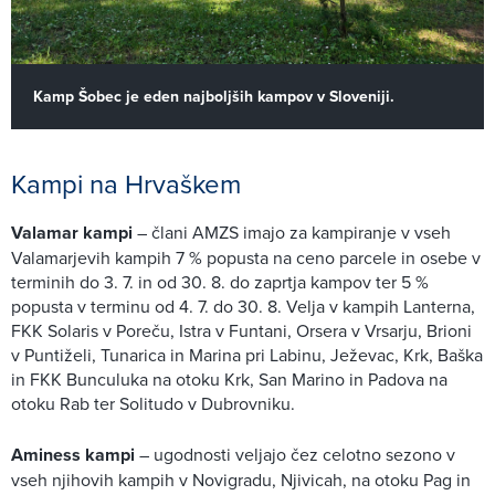
Kamp Šobec je eden najboljših kampov v Sloveniji.
Kampi na Hrvaškem
Valamar kampi
– člani AMZS imajo za kampiranje v vseh
Valamarjevih kampih 7 % popusta na ceno parcele in osebe v
terminih do 3. 7. in od 30. 8. do zaprtja kampov ter 5 %
popusta v terminu od 4. 7. do 30. 8. Velja v kampih Lanterna,
FKK Solaris v Poreču, Istra v Funtani, Orsera v Vrsarju, Brioni
v Puntiželi, Tunarica in Marina pri Labinu, Ježevac, Krk, Baška
in FKK Bunculuka na otoku Krk, San Marino in Padova na
otoku Rab ter Solitudo v Dubrovniku.
Aminess kampi
– ugodnosti veljajo čez celotno sezono v
vseh njihovih kampih v Novigradu, Njivicah, na otoku Pag in