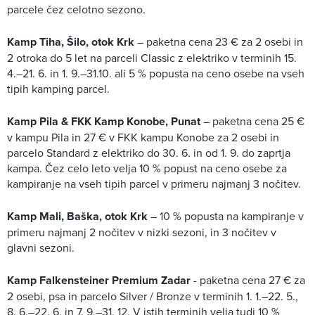
parcele čez celotno sezono.
Kamp Tiha, Šilo, otok Krk
– paketna cena 23 € za 2 osebi in
2 otroka do 5 let na parceli Classic z elektriko v terminih 15.
4.–21. 6. in 1. 9.–31.10. ali 5 % popusta na ceno osebe na vseh
tipih kamping parcel.
Kamp Pila & FKK Kamp Konobe, Punat
– paketna cena 25 €
v kampu Pila in 27 € v FKK kampu Konobe za 2 osebi in
parcelo Standard z elektriko do 30. 6. in od 1. 9. do zaprtja
kampa. Čez celo leto velja 10 % popust na ceno osebe za
kampiranje na vseh tipih parcel v primeru najmanj 3 nočitev.
Kamp Mali, Baška, otok Krk
– 10 % popusta na kampiranje v
primeru najmanj 2 nočitev v nizki sezoni, in 3 nočitev v
glavni sezoni.
Kamp Falkensteiner Premium Zadar
- paketna cena 27 € za
2 osebi, psa in parcelo Silver / Bronze v terminih 1. 1.–22. 5.,
8. 6.–22. 6. in 7. 9.–31. 12. V istih terminih velja tudi 10 %