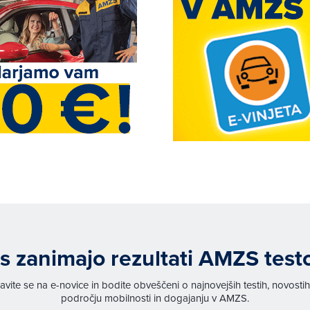
s zanimajo rezultati AMZS test
javite se na e-novice in bodite obveščeni o najnovejših testih, novosti
področju mobilnosti in dogajanju v AMZS.