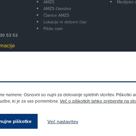
AMZS
Medijsko 
AMZS članstvo
i
Članice AMZS
Lokacije in delovni časi
Pišite nam
530 53 53
macije
 00
 namene. Osnovni so nujni za delovanje spletnih storitev. Piškotki an
onudbe, ki je za vas pomembna.
Več o piškotkih lahko preberete na str
Pri spletni včlanitvi so podprta naslednja plačilna sredstva:
nujne piškotke
Več nastavitev