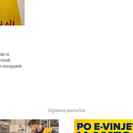
ta ni
rnosti
h evropskih
Oglasna sporočila