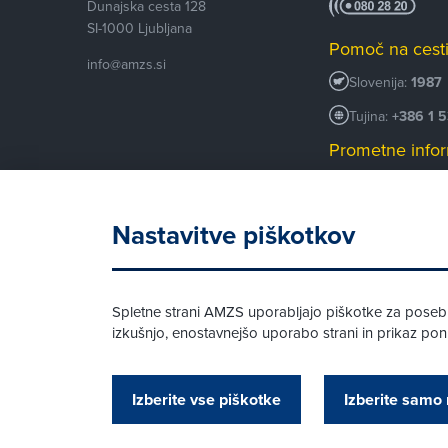
Dunajska cesta 128
SI-1000
Ljubljana
Pomoč na cest
info@amzs.si
Slovenija:
1987
Tujina:
+386 1 
Prometne infor
+386 1 530 53
Android AMZS
Nastavitve piškotkov
iOS AMZS
Spletne strani AMZS uporabljajo piškotke za posebne
izkušnjo, enostavnejšo uporabo strani in prikaz p
© AMZS
Produkcija:
Creatim
|
Izberite vse piškotke
Izberite samo 