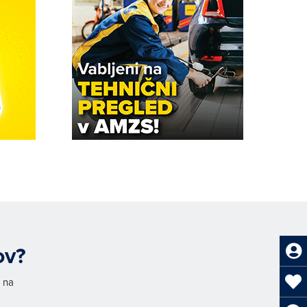
ov?
h na