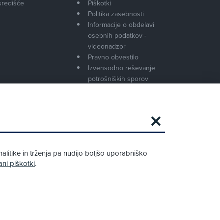
središče
Piškotki
Politika zasebnosti
Informacije o obdelavi
osebnih podatkov -
videonadzor
Pravno obvestilo
Izvensodno reševanje
potrošniških sporov
Splošni pogoji članstva AMZS
Cenik članstva AMZS
Zapri
Podarjamo vam 10 €!
alitike in trženja pa nudijo boljšo uporabniško
Obstoječi in novi AMZS člani, ki boste v
ani piškotki
.
AMZS centru sklenili avtomobilsko
zavarovanje in opravili registracijo vozila,
boste prejeli vrednostno darilno kartico z
dobroimetjem v višini 10 €.
Kako do darila?