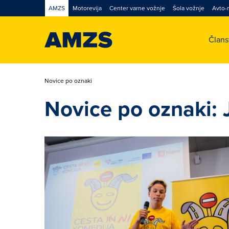
AMZS
Motorevija
Center varne vožnje
Šola vožnje
Avto-
Član
Novice po oznaki
Novice po oznaki: