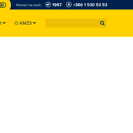
1987
+386 1 530 53 53
Pomoč na cesti:
st
O AMZS