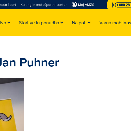
moto šport
Karting in motošportni center
Moj AMZS
stvo
Storitve in ponudba
Na poti
Varna mobilno
 Jan Puhner