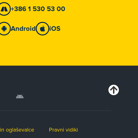
+386 1 530 53 00
Android
iOS
in oglaševalce
Pravni vidiki