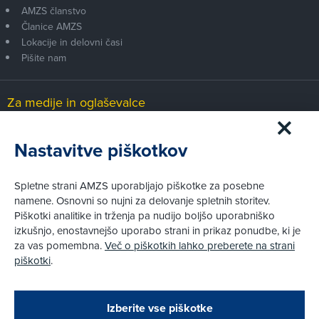
AMZS članstvo
Članice AMZS
Lokacije in delovni časi
Pišite nam
Za medije in oglaševalce
Medijsko središče
Nastavitve piškotkov
Pravni vidiki
Spletne strani AMZS uporabljajo piškotke za posebne
Piškotki
namene. Osnovni so nujni za delovanje spletnih storitev.
Politika zasebnosti
Piškotki analitike in trženja pa nudijo boljšo uporabniško
Informacije o obdelavi osebnih podatkov - videonadzor
izkušnjo, enostavnejšo uporabo strani in prikaz ponudbe, ki je
Pravno obvestilo
za vas pomembna.
Več o piškotkih lahko preberete na strani
Izvensodno reševanje potrošniških sporov
piškotki
.
Splošni pogoji članstva AMZS
Cenik članstva AMZS
Zapri
Podarjamo vam 10 €!
Izberite vse piškotke
Obstoječi in novi AMZS člani, ki boste v AMZS