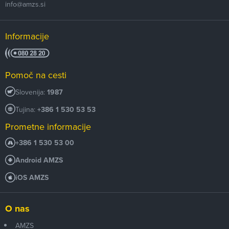
info@amzs.si
Informacije
Pomoč na cesti
Slovenija:
1987
Tujina:
+386 1 530 53 53
Prometne informacije
+386 1 530 53 00
Android AMZS
iOS AMZS
O nas
AMZS