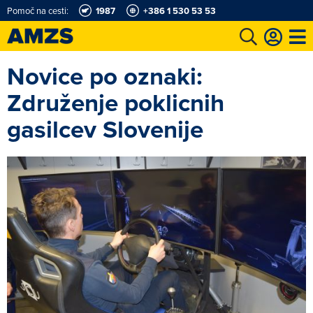
Pomoč na cesti:
1987
+386 1 530 53 53
Novice po oznaki:
t
Karting in motošportni center
Najboljši za volanom
Moj AMZS
Združenje poklicnih
gasilcev Slovenije