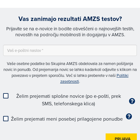
Vas zanimajo rezultati AMZS testov?
Prijavite se na e-novice in bodite obveščeni o najnovejših testih,
novostih na področju mobilnosti in dogajanju v AMZS.
Vaše osebne podatke bo Skupina AMZS obdelovala za namen pošiljanja
novic in ponudb. Od prejemanja novic se lahko kadarkoli odjavite s klikom na
povezavo v prejetem sporočilu. Več si lahko preberete v naši
Politiki
zasebnosti
.
Želim prejemati splošne novice (po e-pošti, prek
SMS, telefonskega klica)
Želim prejemati meni posebej prilagojene ponudbe
PRIJAVA