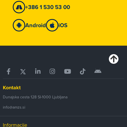
+386 1 530 53 00
Android
iOS
Kontakt
Dunajska cesta 128
SI-1000
Ljubljana
info@amzs.si
Informacije