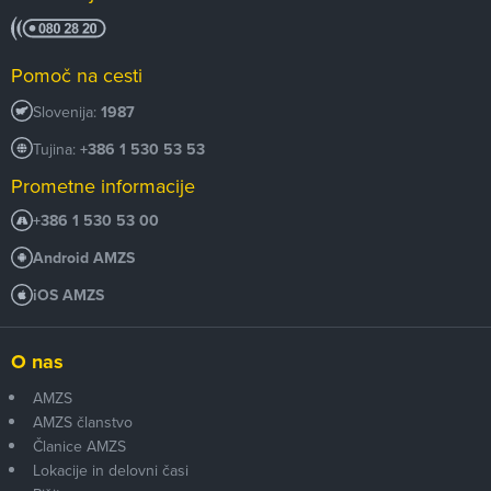
Pomoč na cesti
Slovenija:
1987
Tujina:
+386 1 530 53 53
Prometne informacije
+386 1 530 53 00
Android AMZS
iOS AMZS
O nas
AMZS
AMZS članstvo
Članice AMZS
Lokacije in delovni časi