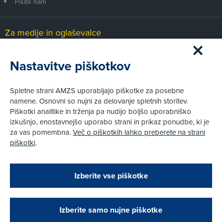
Pišite nam
Za medije in oglaševalce
Medijsko središče
Nastavitve piškotkov
Pravni vidiki
Spletne strani AMZS uporabljajo piškotke za posebne
Piškotki
namene. Osnovni so nujni za delovanje spletnih storitev.
Politika zasebnosti
Piškotki analitike in trženja pa nudijo boljšo uporabniško
Informacije o obdelavi osebnih podatkov - videonadzor
izkušnjo, enostavnejšo uporabo strani in prikaz ponudbe, ki je
Pravno obvestilo
za vas pomembna.
Več o piškotkih lahko preberete na strani
Izvensodno reševanje potrošniških sporov
piškotki
.
Splošni pogoji članstva AMZS
Cenik članstva AMZS
Zapri
Podarjamo vam 10 €!
Izberite vse piškotke
Obstoječi in novi AMZS člani, ki boste v AMZS
centru sklenili avtomobilsko zavarovanje in
© AMZS
Produkcija:
Creatim
|
opravili registracijo vozila, boste prejeli
Pri spletni včlanitvi so podprta naslednja plačilna sredstva:
vrednostno darilno kartico z dobroimetjem v višini
Izberite samo nujne piškotke
10 €.