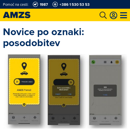
Pomoč na cesti:
1987
+386 1 530 53 53
Novice po oznaki:
t
Karting in motošportni center
Najboljši za volanom
Moj AMZS
posodobitev