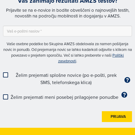
Vas zanimajo rezultati AMZS testov?
Prijavite se na e-novice in bodite obveščeni o najnovejših testih,
novostih na področju mobilnosti in dogajanju v AMZS.
Vaše osebne podatke bo Skupina AMZS obdelovala za namen pošiljanja
novic in ponudb. Od prejemanja novic se lahko kadarkoli odjavite s klikom na
povezavo v prejetem sporočilu. Več si lahko preberete v naši
Politiki
zasebnosti
.
Želim prejemati splošne novice (po e-pošti, prek
SMS, telefonskega klica)
Želim prejemati meni posebej prilagojene ponudbe
PRIJAVA