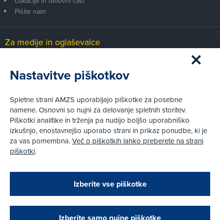
Lokacije in delovni časi
Pišite nam
Za medije in oglaševalce
Medijsko središče
Nastavitve piškotkov
Pravni vidiki
Spletne strani AMZS uporabljajo piškotke za posebne
Piškotki
namene. Osnovni so nujni za delovanje spletnih storitev.
Politika zasebnosti
Piškotki analitike in trženja pa nudijo boljšo uporabniško
Informacije o obdelavi osebnih podatkov - videonadzor
izkušnjo, enostavnejšo uporabo strani in prikaz ponudbe, ki je
Pravno obvestilo
za vas pomembna.
Več o piškotkih lahko preberete na strani
Izvensodno reševanje potrošniških sporov
piškotki
.
Splošni pogoji članstva AMZS
Cenik članstva AMZS
Zapri
Podarjamo vam 10 €!
Izberite vse piškotke
Obstoječi in novi AMZS člani, ki boste v AMZS
centru sklenili avtomobilsko zavarovanje in
© AMZS
Produkcija:
Creatim
|
opravili registracijo vozila, boste prejeli
Pri spletni včlanitvi so podprta naslednja plačilna sredstva:
vrednostno darilno kartico z dobroimetjem v višini
Izberite samo nujne piškotke