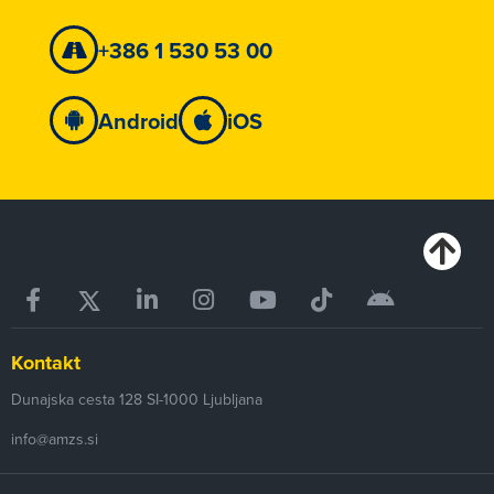
+386 1 530 53 00
Android
iOS
Kontakt
Dunajska cesta 128
SI-1000
Ljubljana
info@amzs.si