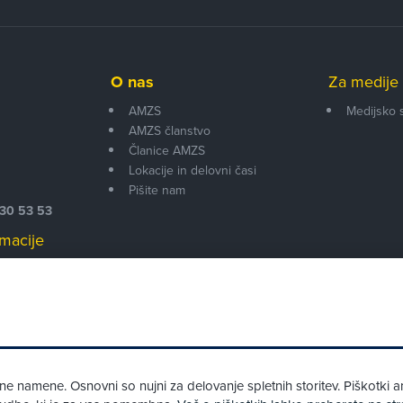
O nas
Za medije 
AMZS
Medijsko 
AMZS članstvo
i
Članice AMZS
Lokacije in delovni časi
Pišite nam
530 53 53
macije
 00
 namene. Osnovni so nujni za delovanje spletnih storitev. Piškotki an