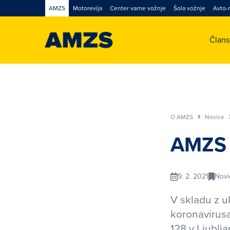
AMZS
Motorevija
Center varne vožnje
Šola vožnje
Avto-
Član
O AMZS
Novice
AMZS 
9. 2. 2021
Novi
V skladu z u
koronavirusa
128 v Ljublja