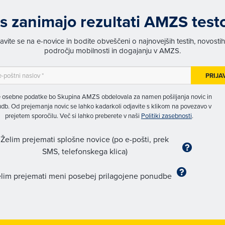
s zanimajo rezultati AMZS test
javite se na e-novice in bodite obveščeni o najnovejših testih, novosti
področju mobilnosti in dogajanju v AMZS.
PRIJA
 osebne podatke bo Skupina AMZS obdelovala za namen pošiljanja novic in
db. Od prejemanja novic se lahko kadarkoli odjavite s klikom na povezavo v
prejetem sporočilu. Več si lahko preberete v naši
Politiki zasebnosti
.
Želim prejemati splošne novice (po e-pošti, prek
SMS, telefonskega klica)
lim prejemati meni posebej prilagojene ponudbe