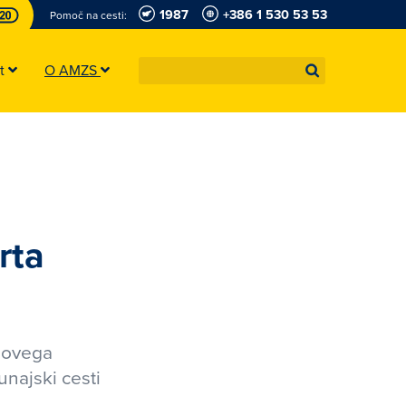
1987
+386 1 530 53 53
Pomoč na cesti:
st
O AMZS
rta
 novega
najski cesti