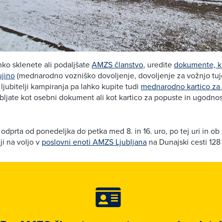
ko sklenete ali podaljšate
AMZS članstvo
, uredite
dokumente, ki
ujino
(mednarodno vozniško dovoljenje, dovoljenje za vožnjo tuj
), ljubitelji kampiranja pa lahko kupite tudi
mednarodno kartico za
abljate kot osebni dokument ali kot kartico za popuste in ugodnos
 odprta od ponedeljka do petka med 8. in 16. uro, po tej uri in o
ji na voljo v
poslovni enoti AMZS Ljubljana
na Dunajski cesti 128 