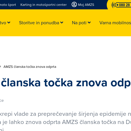
moto šport
Karting in motošportni center
Moj AMZS
stvo
Storitve in ponudba
Na poti
Varna mobilno
AMZS članska točka znova odprta
članska točka znova odp
ce
krepi vlade za preprečevanje širjenja epidemije
 je lahko znova odprta AMZS članska točka na Du
ni.