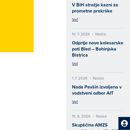
V BiH strožje kazni za
prometne prekrške
Več
10. 7. 2026
Novice
|
Odprtje nove kolesarske
poti Bled – Bohinjska
Bistrica
Več
1. 7. 2026
Novice
|
Nada Pavšin izvoljena v
vodstveni odbor AIT
Več
15. 6. 2026
Novice
|
Skupščina AMZS