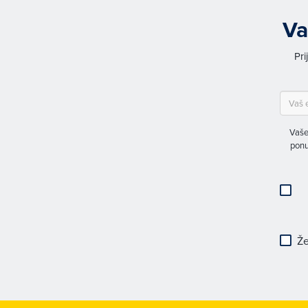
Va
Pri
Vaše
ponu
Že