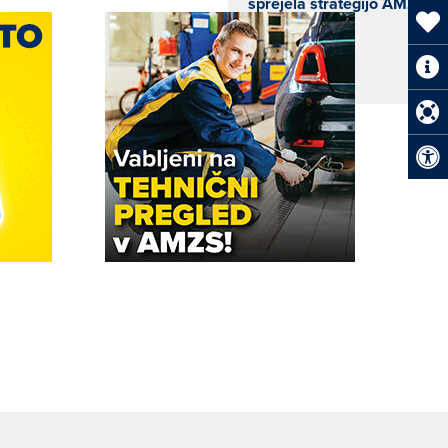
sprejela strategijo AMZS
2026–2030
Več