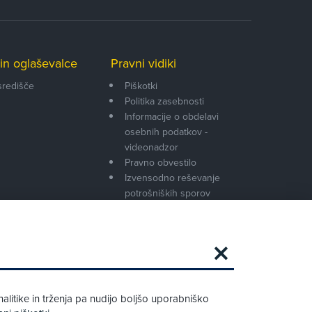
in oglaševalce
Pravni vidiki
središče
Piškotki
Politika zasebnosti
Informacije o obdelavi
osebnih podatkov -
videonadzor
Pravno obvestilo
Izvensodno reševanje
potrošniških sporov
Splošni pogoji članstva AMZS
Cenik članstva AMZS
Zapri
Podarjamo vam 10 €!
alitike in trženja pa nudijo boljšo uporabniško
Obstoječi in novi AMZS člani, ki boste v