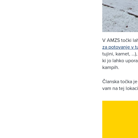
V AMZS točki lah
za potovanje v t
tujini, karnet, …
ki jo lahko upor
kampih.
Članska točka je
vam na tej lokaci