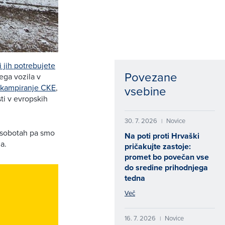
 jih potrebujete
Povezane
ega vozila v
 kampiranje CKE
,
vsebine
ti v evropskih
30. 7. 2026
Novice
|
b sobotah pa smo
Na poti proti Hrvaški
a.
pričakujte zastoje:
promet bo povečan vse
do sredine prihodnjega
tedna
Več
16. 7. 2026
Novice
|