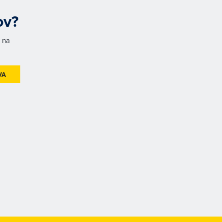
ov?
h na
VA