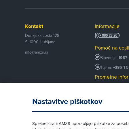
Kontakt
Informacije
Dunajska cesta 128
SI-1000
Ljubljana
Pomoč na cest
info@amzs.si
Slovenija:
1987
Tujina:
+386 1 
Prometne infor
+386 1 530 53
Android AMZS
Nastavitve piškotkov
iOS AMZS
Spletne strani AMZS uporabljajo piškotke za posebne