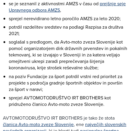
se je seznanil z aktivnostmi AMZS v času od
prejšnje seje
Upravnega odbora AMZS
,
sprejel nerevidirano letno poročilo AMZS za leto 2020;
potrdil razdelitev sredstev na podlagi Razpisa za društva
2021;
soglašal s predlogom, da Avto-moto zveza Slovenije kot
pomoč organizatorjem dirk državnih prvenstev in pokalnih
tekmovanj, ki se izvajajo v Sloveniji in za katera veljajo
omejitveni ukrepi zaradi preprečevanja širjenja
koronavirusa, krije strošek reševalne službe;
na poziv Fundacije za šport potrdil vrstni red prioritet za
projekte s področja gradnje športnih objektov in površin
za šport v naravi;
sprejel AVTOMOTODRUŠTVO IRT BROTHERS kot
pridruženo članico Avto-moto zveze Slovenije.
AVTOMOTODRUŠTVO IRT BROTHERS je tako že stota
članica Avto-moto zveze Slovenije
, ene
največjih slovenskih
nevladnih organizacij
, ki je hkrati tudi
nacionalna športna