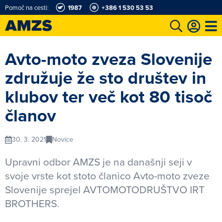
Pomoč na cesti:
1987
+386 1 530 53 53
t
Karting in motošportni center
Najboljši za volanom
Moj AMZS
Avto-moto zveza Slovenije
združuje že sto društev in
klubov ter več kot 80 tisoč
članov
30. 3. 2021
Novice
Upravni odbor AMZS je na današnji seji v
svoje vrste kot stoto članico Avto-moto zveze
Slovenije sprejel AVTOMOTODRUŠTVO IRT
BROTHERS.