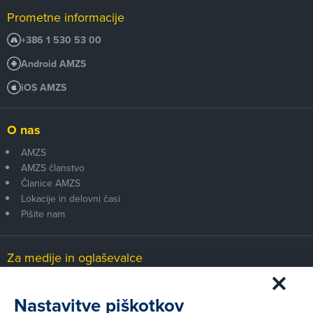
Prometne informacije
+386 1 530 53 00
Android AMZS
iOS AMZS
O nas
AMZS
AMZS članstvo
Članice AMZS
Lokacije in delovni časi
Pišite nam
Za medije in oglaševalce
Medijsko središče
Nastavitve piškotkov