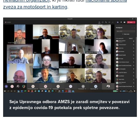
zveza za motošport in karting
.
Seja Upravnega odbora AMZS je zaradi omejitev v povezavi
z epidemijo covida-19 potekala prek spletne povezave.