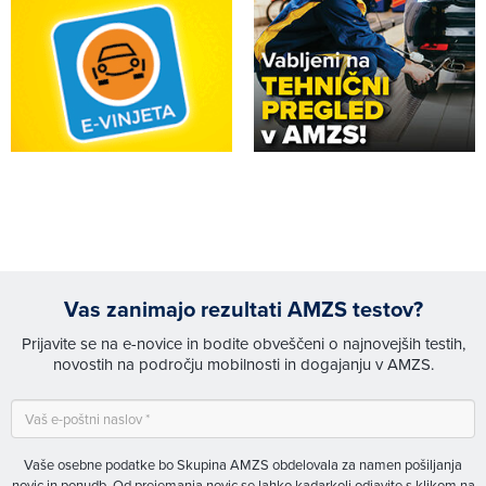
Vas zanimajo rezultati AMZS testov?
Prijavite se na e-novice in bodite obveščeni o najnovejših testih,
novostih na področju mobilnosti in dogajanju v AMZS.
Vaše osebne podatke bo Skupina AMZS obdelovala za namen pošiljanja
novic in ponudb. Od prejemanja novic se lahko kadarkoli odjavite s klikom na