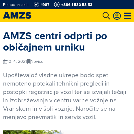
Pomoč na cesti:
1987
+386 1 530 53 53
t
Karting in motošportni center
Najboljši za volanom
Moj AMZS
AMZS centri odprti po
običajnem urniku
10. 4. 2021
Novice
Upoštevajoč vladne ukrepe bodo spet
nemoteno potekali tehnični pregledi in
postopki registracije vozil ter se izvajali tečaji
in izobraževanja v centru varne vožnje na
Vranskem in v šoli vožnje. Naročite se na
menjavo pnevmatik in servis vozil.