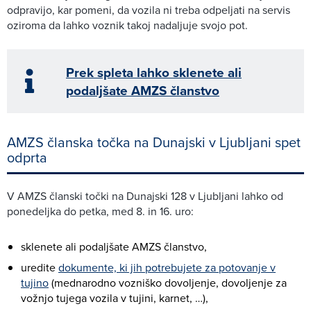
odpravijo, kar pomeni, da vozila ni treba odpeljati na servis
oziroma da lahko voznik takoj nadaljuje svojo pot.
Prek spleta lahko sklenete ali
podaljšate AMZS članstvo
AMZS članska točka na Dunajski v Ljubljani spet
odprta
V AMZS članski točki na Dunajski 128 v Ljubljani lahko od
ponedeljka do petka, med 8. in 16. uro:
sklenete ali podaljšate AMZS članstvo,
uredite
dokumente, ki jih potrebujete za potovanje v
tujino
(mednarodno vozniško dovoljenje, dovoljenje za
vožnjo tujega vozila v tujini, karnet, …),