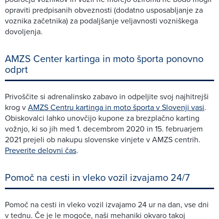
opraviti predpisanih obveznosti (dodatno usposabljanje za
voznika začetnika) za podaljšanje veljavnosti vozniškega
dovoljenja.
AMZS Center kartinga in moto športa ponovno
odprt
Privoščite si adrenalinsko zabavo in odpeljite svoj najhitrejši
krog v
AMZS Centru kartinga in moto športa v Slovenji vasi
.
Obiskovalci lahko unovčijo kupone za brezplačno karting
vožnjo, ki so jih med 1. decembrom 2020 in 15. februarjem
2021 prejeli ob nakupu slovenske vinjete v AMZS centrih.
Preverite delovni čas
.
Pomoč na cesti in vleko vozil izvajamo 24/7
Pomoč na cesti in vleko vozil izvajamo 24 ur na dan, vse dni
v tednu. Če je le mogoče, naši mehaniki okvaro takoj