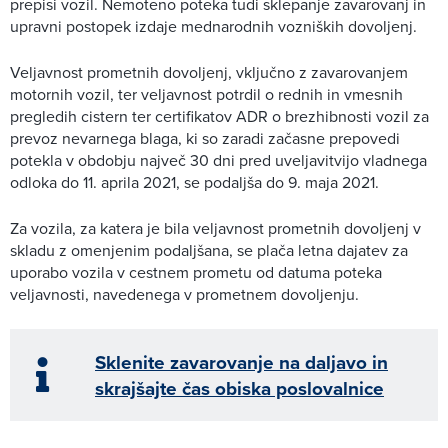
prepisi vozil. Nemoteno poteka tudi sklepanje zavarovanj in
upravni postopek izdaje mednarodnih vozniških dovoljenj.
Veljavnost prometnih dovoljenj, vključno z zavarovanjem
motornih vozil, ter veljavnost potrdil o rednih in vmesnih
pregledih cistern ter certifikatov ADR o brezhibnosti vozil za
prevoz nevarnega blaga, ki so zaradi začasne prepovedi
potekla v obdobju največ 30 dni pred uveljavitvijo vladnega
odloka do 11. aprila 2021, se podaljša do 9. maja 2021.
Za vozila, za katera je bila veljavnost prometnih dovoljenj v
skladu z omenjenim podaljšana, se plača letna dajatev za
uporabo vozila v cestnem prometu od datuma poteka
veljavnosti, navedenega v prometnem dovoljenju.
Sklenite zavarovanje na daljavo in
skrajšajte čas obiska poslovalnice