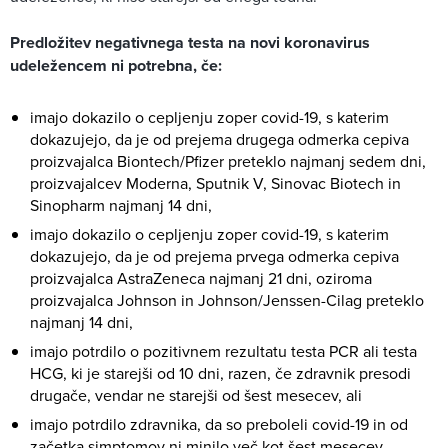
Predložitev negativnega testa na novi koronavirus
udeležencem ni potrebna, če:
imajo dokazilo o cepljenju zoper covid-19, s katerim
dokazujejo, da je od prejema drugega odmerka cepiva
proizvajalca Biontech/Pfizer preteklo najmanj sedem dni,
proizvajalcev Moderna, Sputnik V, Sinovac Biotech in
Sinopharm najmanj 14 dni,
imajo dokazilo o cepljenju zoper covid-19, s katerim
dokazujejo, da je od prejema prvega odmerka cepiva
proizvajalca AstraZeneca najmanj 21 dni, oziroma
proizvajalca Johnson in Johnson/Jenssen-Cilag preteklo
najmanj 14 dni,
imajo potrdilo o pozitivnem rezultatu testa PCR ali testa
HCG, ki je starejši od 10 dni, razen, če zdravnik presodi
drugače, vendar ne starejši od šest mesecev, ali
imajo potrdilo zdravnika, da so preboleli covid-19 in od
začetka simptomov ni minilo več kot šest mesecev.