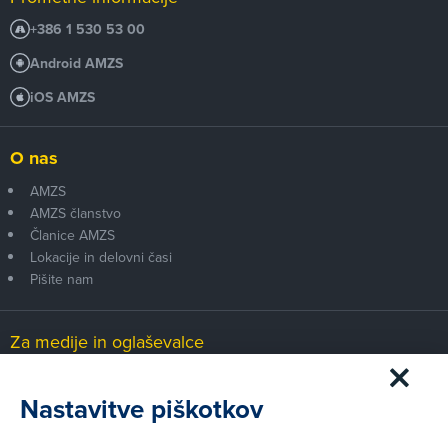
+386 1 530 53 00
Android AMZS
iOS AMZS
O nas
AMZS
AMZS članstvo
Članice AMZS
Lokacije in delovni časi
Pišite nam
Za medije in oglaševalce
Medijsko središče
Nastavitve piškotkov
Pravni vidiki