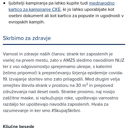
ljubitelji kampiranja pa lahko kupite tudi
mednarodno
kartico za kampiranje CKE
, ki jo lahko uporabljate kot
osebni dokument ali kot kartico za popuste in ugodnosti v
evropskih kampih.
Skrbimo za zdravje
Varnost in zdravje naših članov, strank ter zaposlenih je
vselej na prvem mestu, zato v AMZS sledimo navodilom NIJZ
ter z vso odgovornostjo sprejemamo ukrepe, s katerimi
želimo pripomoči k preprečevanju širjenja epidemije covida-
19. Izvajanje storitev smo zato prilagodili. Med drugim velja
2
omejitev števila strank v prostoru na 30 m
in prepoved
združevanja nad deset oseb. Stranke prosimo, naj nosijo
zaščitne maske, si razkužujejo roke, upoštevajo varnostno
razdaljo ter upoštevajo navodila zaposlenih. Hvala za
razumevanje in ker smo #SkupajSkrbni.
Ključne besede