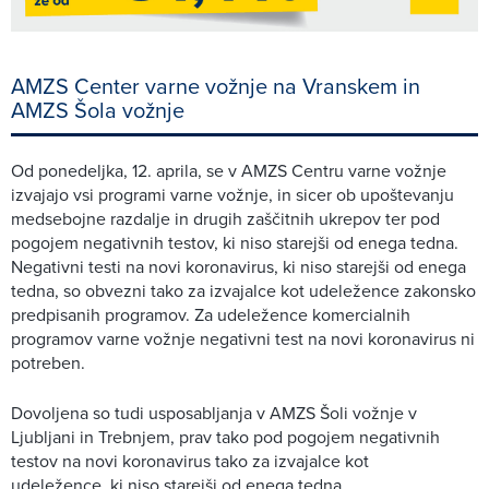
AMZS Center varne vožnje na Vranskem in
AMZS Šola vožnje
Od ponedeljka, 12. aprila, se v AMZS Centru varne vožnje
izvajajo vsi programi varne vožnje, in sicer ob upoštevanju
medsebojne razdalje in drugih zaščitnih ukrepov ter pod
pogojem negativnih testov, ki niso starejši od enega tedna.
Negativni testi na novi koronavirus, ki niso starejši od enega
tedna, so obvezni tako za izvajalce kot udeležence zakonsko
predpisanih programov. Za udeležence komercialnih
programov varne vožnje negativni test na novi koronavirus ni
potreben.
Dovoljena so tudi usposabljanja v AMZS Šoli vožnje v
Ljubljani in Trebnjem, prav tako pod pogojem negativnih
testov na novi koronavirus tako za izvajalce kot
udeležence, ki niso starejši od enega tedna.