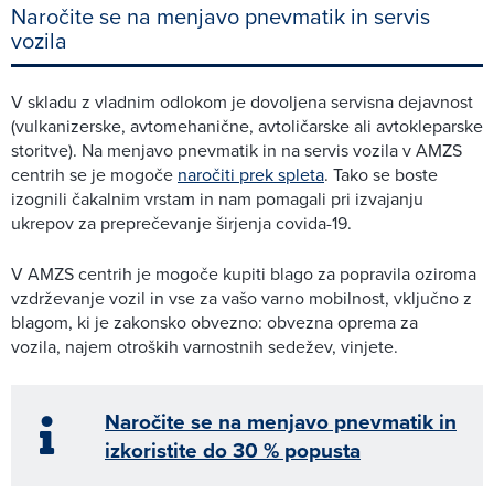
Naročite se na menjavo pnevmatik in servis
vozila
V skladu z vladnim odlokom je dovoljena servisna dejavnost
(vulkanizerske, avtomehanične, avtoličarske ali avtokleparske
storitve). Na menjavo pnevmatik in na servis vozila v AMZS
centrih se je mogoče
naročiti prek spleta
. Tako se boste
izognili čakalnim vrstam in nam pomagali pri izvajanju
ukrepov za preprečevanje širjenja covida-19.
V AMZS centrih je mogoče kupiti blago za popravila oziroma
vzdrževanje vozil in vse za vašo varno mobilnost, vključno z
blagom, ki je zakonsko obvezno: obvezna oprema za
vozila, najem otroških varnostnih sedežev, vinjete.
Naročite se na menjavo pnevmatik in
izkoristite do 30 % popusta