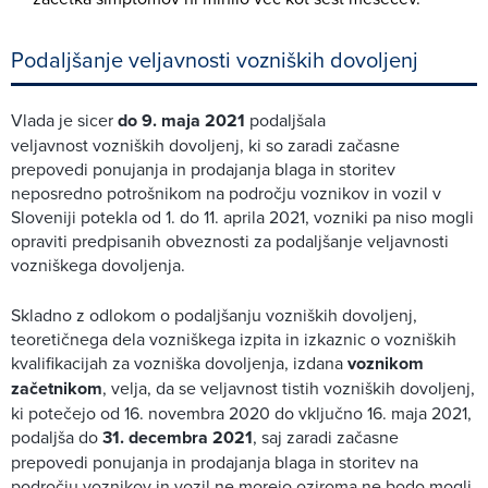
Podaljšanje veljavnosti vozniških dovoljenj
Vlada je sicer
do 9. maja 2021
podaljšala
veljavnost vozniških dovoljenj, ki so zaradi začasne
prepovedi ponujanja in prodajanja blaga in storitev
neposredno potrošnikom na področju voznikov in vozil v
Sloveniji potekla od 1. do 11. aprila 2021, vozniki pa niso mogli
opraviti predpisanih obveznosti za podaljšanje veljavnosti
vozniškega dovoljenja.
Skladno z odlokom o podaljšanju vozniških dovoljenj,
teoretičnega dela vozniškega izpita in izkaznic o vozniških
kvalifikacijah za vozniška dovoljenja, izdana
voznikom
začetnikom
, velja, da se veljavnost tistih vozniških dovoljenj,
ki potečejo od 16. novembra 2020 do vključno 16. maja 2021,
podaljša do
31. decembra 2021
, saj zaradi začasne
prepovedi ponujanja in prodajanja blaga in storitev na
področju voznikov in vozil ne morejo oziroma ne bodo mogli