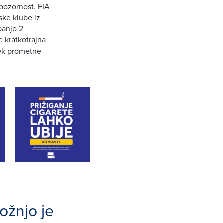
 pozornost. FIA
ske klube iz
panjo 2
 kratkotrajna
nek prometne
ožnjo je