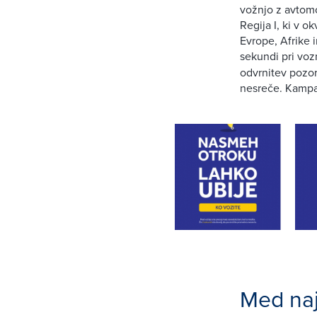
vožnjo z avtomo
Regija I, ki v 
Evrope, Afrike 
sekundi
pri voz
odvrnitev pozo
nesreče. Kampan
Med naj