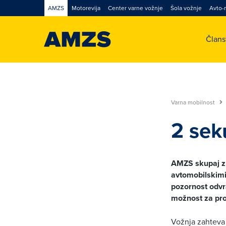
AMZS
Motorevija
Center varne vožnje
Šola vožnje
Avto-
Član
Varna mobilnost
2 sek
AMZS skupaj z 
avtomobilskimi
pozornost odvr
možnost za pr
Vožnja zahteva