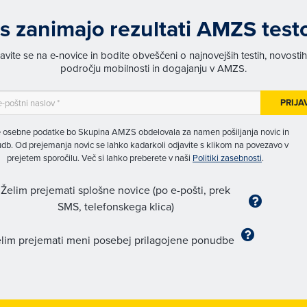
s zanimajo rezultati AMZS test
javite se na e-novice in bodite obveščeni o najnovejših testih, novosti
področju mobilnosti in dogajanju v AMZS.
PRIJA
 osebne podatke bo Skupina AMZS obdelovala za namen pošiljanja novic in
db. Od prejemanja novic se lahko kadarkoli odjavite s klikom na povezavo v
prejetem sporočilu. Več si lahko preberete v naši
Politiki zasebnosti
.
Želim prejemati splošne novice (po e-pošti, prek
SMS, telefonskega klica)
lim prejemati meni posebej prilagojene ponudbe