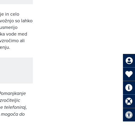
je in celo
vožnjo so lahko
eusmerijo
irka vode med
vzročimo ali
enju.
Pomanjkanje
ročiteljic
 telefoniraj,
 0 mogoča do