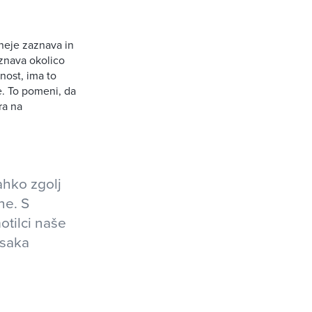
sneje zaznava in
aznava okolico
nost, ima to
e. To pomeni, da
ra na
ahko zgolj
ne. S
otilci naše
vsaka