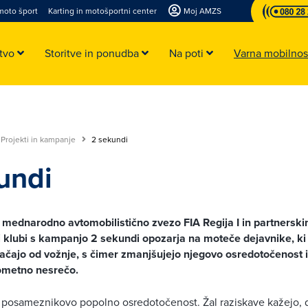
moto šport
Karting in motošportni center
Moj AMZS
stvo
Storitve in ponudba
Na poti
Varna mobilno
Projekti in kampanje
2 sekundi
undi
mednarodno avtomobilistično zvezo FIA Regija I in partnerski
 klubi s kampanjo 2 sekundi opozarja na moteče dejavnike, ki
ačajo od vožnje, s čimer zmanjšujejo njegovo osredotočenost 
ometno nesrečo.
 posameznikovo popolno osredotočenost. Žal raziskave kažejo, 