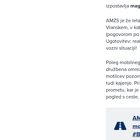
izpostavlja
mag.
AMZS je že leta
Vranskem, v kat
(pogovorom po ra
Ugotovitev: reak
vozni situaciji!
Poleg mobilnega
družbena omrežj
motilcev pozorn
tudi kajenje. P
prometu, kar je
pogled s ceste,
AM
mo
#B