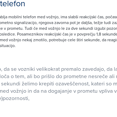
 telefon
ablja mobilni telefon med vožnjo, ima slabši reakcijski čas, poča
ometno signalizacijo, njegova zavorna pot je daljša, težje tudi z
ije v prometu. Tudi če med vožnjo le za dve sekundi izgubi pozor
sledice. Posameznikov reakcijski čas je v povprečju 1,8 sekund
e med vožnjo nekaj zmotilo, potrebuje cele štiri sekunde, da reagi
ituacijo.
 da se vozniki velikokrat premalo zavedajo, da l
oča o tem, ali bo prišlo do prometne nesreče ali 
sekundi želimo krepiti ozaveščenost, kateri so m
med vožnjo in da na dogajanje v prometu vpliva 
)pozornosti,