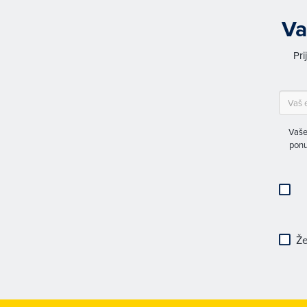
Va
Pri
Vaše
ponu
Že