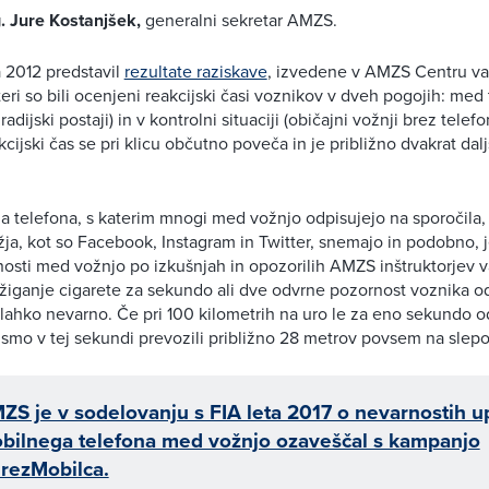
 Jure Kostanjšek,
generalni sekretar AMZS.
 2012 predstavil
rezultate raziskave
, izvedene v AMZS Centru va
eri so bili ocenjeni reakcijski časi voznikov v dveh pogojih: med
dijski postaji) in v kontrolni situaciji (običajni vožnji brez telefon
cijski čas se pri klicu občutno poveča in je približno dvakrat dalj
 telefona, s katerim mnogi med vožnjo odpisujejo na sporočila,
a, kot so Facebook, Instagram in Twitter, snemajo in podobno, 
osti med vožnjo po izkušnjah in opozorilih AMZS inštruktorjev 
rižiganje cigarete za sekundo ali dve odvrne pozornost voznika o
 lahko nevarno. Če pri 100 kilometrih na uro le za eno sekundo
 smo v tej sekundi prevozili približno 28 metrov povsem na slepo
ZS je v sodelovanju s FIA leta 2017 o nevarnostih 
bilnega telefona med vožnjo ozaveščal s kampanjo
rezMobilca.