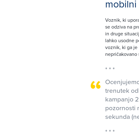
mobilni
Voznik, ki upor
se odziva na pr
in druge situac
lahko usodne po
voznik, ki ga j
nepričakovano s
Ocenjujemo,
trenutek odl
kampanjo 2 
pozornosti 
sekunda (ne