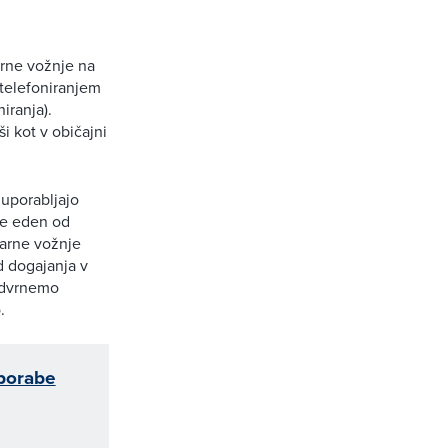
rne vožnje na
 telefoniranjem
iranja).
ši kot v običajni
 uporabljajo
je eden od
varne vožnje
d dogajanja v
 odvrnemo
.
uporabe