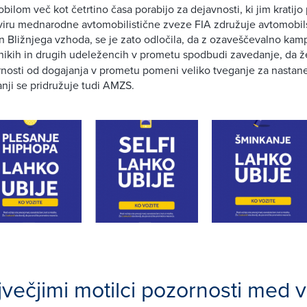
bilom več kot četrtino časa porabijo za dejavnosti, ki jim kratijo
okviru mednarodne avtomobilistične zveze FIA združuje avtomobil
in Bližnjega vzhoda, se je zato odločila, da z ozaveščevalno kam
nikih in drugih udeležencih v prometu spodbudi zavedanje, da že
rnosti od dogajanja v prometu pomeni veliko tveganje za nasta
ji se pridružuje tudi AMZS.
večjimi motilci pozornosti med v