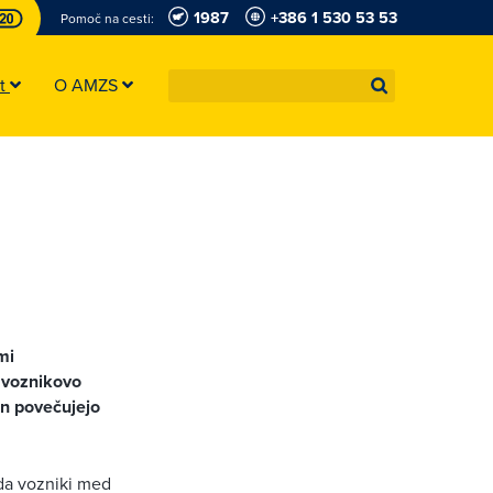
1987
+386 1 530 53 53
Pomoč na cesti:
st
O AMZS
mi
 voznikovo
in povečujejo
da vozniki med