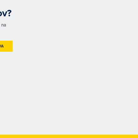
ov?
h na
VA