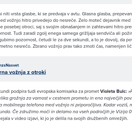
iti vrsta glasbe, ki se predvaja v avtu. Glasna glasba, prepevan
ed vožnjo hitro privedejo do nesreče. Zelo moteč dejavnik med 
 še posebej otroci, saj s svojim obnašanjem in zahtevami hitro pr
nost. Tudi zaradi zgolj enega samega grižljaja sendviča ali pož
gubimo pozornost, četudi le za dve sekundi, a to je dovolj, da po
metno nesrečo. Zbrano vožnjo prav tako zmoti čas, namenjen lič
zsNasvet
rna vožnja z otroki
undi podpira tudi evropska komisarka za promet
Violeta Bulc:
»
elika grožnja za varnost v cestnem prometu in ena največjih povz
 mobilnega telefona med vožnjo ni priporočljiva. Kadar voziš, ne
kunda. Če združimo moči in delamo na vseh področjih je Vizija
ejala v video izjavi, ki jo je delila na svojih družbenih omrežjih.