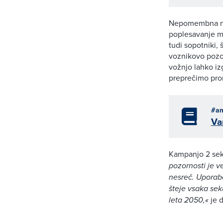
Nepomembna ni n
poplesavanje m
tudi sopotniki,
voznikovo pozor
vožnjo lahko iz
preprečimo pro
#am
Va
Kampanjo 2 sek
pozornosti je v
nesreč. Uporaba
šteje vsaka se
leta 2050,«
je d