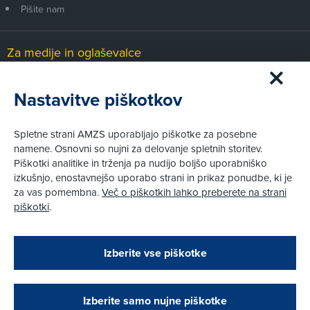
Pišite nam
Za medije in oglaševalce
Medijsko središče
Nastavitve piškotkov
Pravni vidiki
Spletne strani AMZS uporabljajo piškotke za posebne
Piškotki
namene. Osnovni so nujni za delovanje spletnih storitev.
Politika zasebnosti
Piškotki analitike in trženja pa nudijo boljšo uporabniško
Informacije o obdelavi osebnih podatkov - videonadzor
izkušnjo, enostavnejšo uporabo strani in prikaz ponudbe, ki je
Pravno obvestilo
za vas pomembna.
Več o piškotkih lahko preberete na strani
Izvensodno reševanje potrošniških sporov
piškotki
.
Splošni pogoji članstva AMZS
Cenik članstva AMZS
Zapri
Podarjamo vam 10 €!
Izberite vse piškotke
Obstoječi in novi AMZS člani, ki boste v AMZS
centru sklenili avtomobilsko zavarovanje in
© AMZS
Produkcija:
Creatim
|
Pri spletni včlanitvi so podprta naslednja plačilna sredstva:
opravili registracijo vozila, boste prejeli
vrednostno darilno kartico z dobroimetjem v višini
Izberite samo nujne piškotke