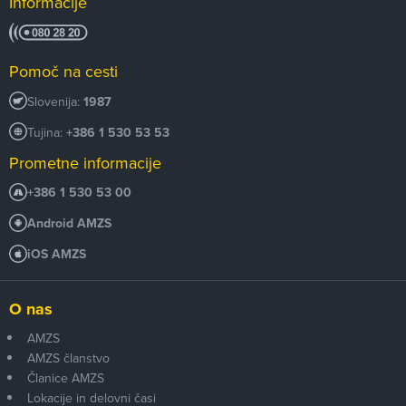
Informacije
Pomoč na cesti
Slovenija:
1987
Tujina:
+386 1 530 53 53
Prometne informacije
+386 1 530 53 00
Android AMZS
iOS AMZS
O nas
AMZS
AMZS članstvo
Članice AMZS
Lokacije in delovni časi