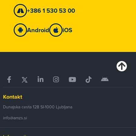
+386 1 530 53 00
Android
iOS
Kontakt
Dunajska cesta 128
SI-1000
Ljubljana
info@amzs.si