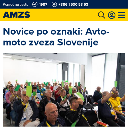
Pomoč na cesti:
1987
+386 1 530 53 53
Novice po oznaki: Avto-
t
Karting in motošportni center
Najboljši za volanom
Moj AMZS
moto zveza Slovenije