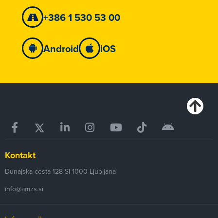
+386 1 530 53 00
Android
iOS
Kontakt
Dunajska cesta 128
SI-1000
Ljubljana
info@amzs.si