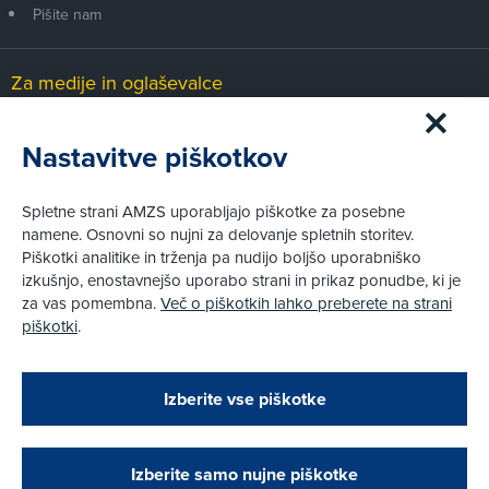
Pišite nam
Za medije in oglaševalce
Medijsko središče
Nastavitve piškotkov
Pravni vidiki
Spletne strani AMZS uporabljajo piškotke za posebne
Piškotki
namene. Osnovni so nujni za delovanje spletnih storitev.
Politika zasebnosti
Piškotki analitike in trženja pa nudijo boljšo uporabniško
Informacije o obdelavi osebnih podatkov - videonadzor
izkušnjo, enostavnejšo uporabo strani in prikaz ponudbe, ki je
Pravno obvestilo
za vas pomembna.
Več o piškotkih lahko preberete na strani
Izvensodno reševanje potrošniških sporov
piškotki
.
Splošni pogoji članstva AMZS
Cenik članstva AMZS
Zapri
Podarjamo vam 10 €!
Izberite vse piškotke
Obstoječi in novi AMZS člani, ki boste v AMZS
centru sklenili avtomobilsko zavarovanje in
© AMZS
Produkcija:
Creatim
|
Pri spletni včlanitvi so podprta naslednja plačilna sredstva:
opravili registracijo vozila, boste prejeli
vrednostno darilno kartico z dobroimetjem v višini
Izberite samo nujne piškotke