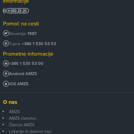
Informacije
Pomoč na cesti
Slovenija:
1987
Tujina:
+386 1 530 53 53
Prometne informacije
+386 1 530 53 00
Android AMZS
iOS AMZS
O nas
AMZS
AMZS članstvo
Članice AMZS
Lokacije in delovni časi