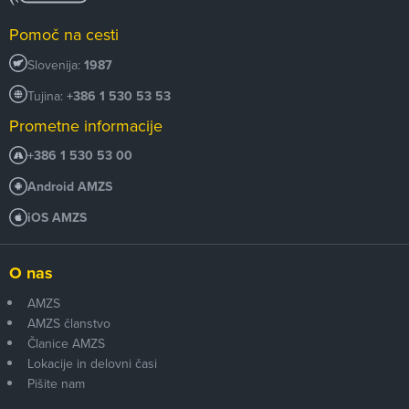
Pomoč na cesti
Slovenija:
1987
Tujina:
+386 1 530 53 53
Prometne informacije
+386 1 530 53 00
Android AMZS
iOS AMZS
O nas
AMZS
AMZS članstvo
Članice AMZS
Lokacije in delovni časi
Pišite nam