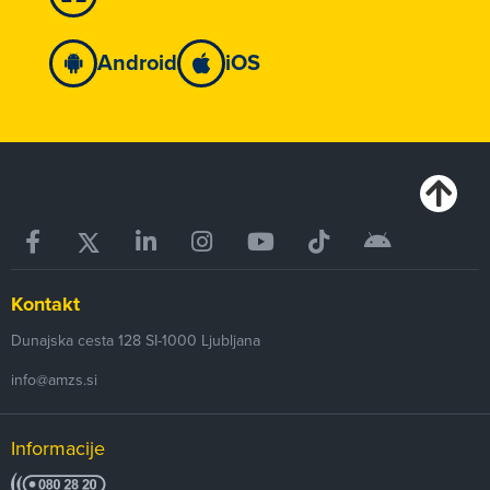
Android
iOS
Kontakt
Dunajska cesta 128
SI-1000
Ljubljana
info@amzs.si
Informacije