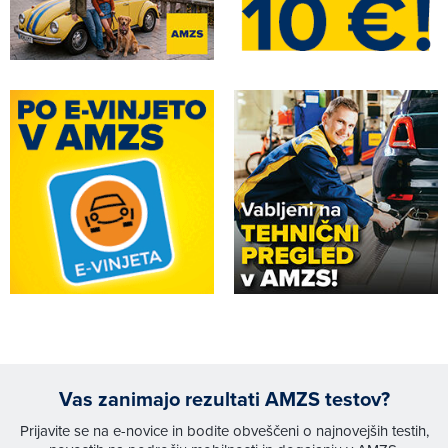
Vas zanimajo rezultati AMZS testov?
Prijavite se na e-novice in bodite obveščeni o najnovejših testih,