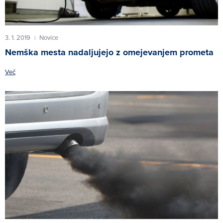
3. 1. 2019
Novice
|
Nemška mesta nadaljujejo z omejevanjem prometa
Več