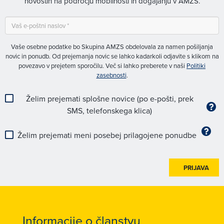
novostih na področju mobilnosti in dogajanju v AMZS.
Vaše osebne podatke bo Skupina AMZS obdelovala za namen pošiljanja
novic in ponudb. Od prejemanja novic se lahko kadarkoli odjavite s klikom na
povezavo v prejetem sporočilu. Več si lahko preberete v naši
Politiki
zasebnosti
.
Želim prejemati splošne novice (po e-pošti, prek
SMS, telefonskega klica)
Želim prejemati meni posebej prilagojene ponudbe
PRIJAVA
Informacije o članstvu