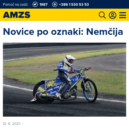
Pomoč na cesti:
1987
+386 1 530 53 53
Novice po oznaki: Nemčija
t
Karting in motošportni center
Najboljši za volanom
Moj AMZS
12. 6. 2021
|