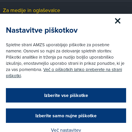
Za medije in oglaševalce
Medijsko središče
Nastavitve piškotkov
Pravni vidiki
Spletne strani AMZS uporabljajo piškotke za posebne
Piškotki
namene. Osnovni so nujni za delovanje spletnih storitev.
Politika zasebnosti
Piškotki analitike in trženja pa nudijo boljšo uporabniško
Informacije o obdelavi osebnih podatkov - videonadzor
izkušnjo, enostavnejšo uporabo strani in prikaz ponudbe, ki je
Pravno obvestilo
za vas pomembna.
Več o piškotkih lahko preberete na strani
Izvensodno reševanje potrošniških sporov
piškotki
.
Splošni pogoji članstva AMZS
Cenik članstva AMZS
Zapri
Podarjamo vam 10 €!
Izberite vse piškotke
Obstoječi in novi AMZS člani, ki boste v AMZS
centru sklenili avtomobilsko zavarovanje in
© AMZS
Produkcija:
Creatim
|
opravili registracijo vozila, boste prejeli
Pri spletni včlanitvi so podprta naslednja plačilna sredstva:
vrednostno darilno kartico z dobroimetjem v višini
Izberite samo nujne piškotke
10 €.
Več nastavitev
Kako do darila?