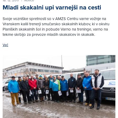
18. 12. 2017
Novice
|
Mladi skakalni upi varnejši na cesti
Svoje vozniške spretnosti so v AMZS Centru varne vožnje na
Vranskem kalili trenerji smučarsko skakalnih klubov, ki v okviru
Planiških skakalnih šol in pobude Varno na treninge, varno na
tekme skrbijo za prevoze mladih skakalcev in skakalk.
Več