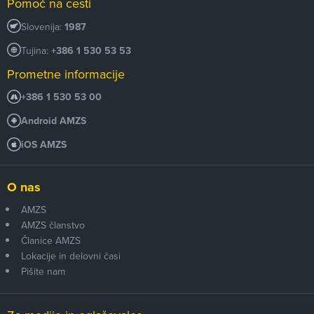
Pomoč na cesti
Slovenija:
1987
Tujina:
+386 1 530 53 53
Prometne informacije
+386 1 530 53 00
Android AMZS
iOS AMZS
O nas
AMZS
AMZS članstvo
Članice AMZS
Lokacije in delovni časi
Pišite nam