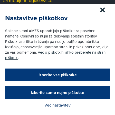
Za medije in oglaševalce
Medijsko središče
Nastavitve piškotkov
Pravni vidiki
Spletne strani AMZS uporabljajo piškotke za posebne
Piškotki
namene. Osnovni so nujni za delovanje spletnih storitev.
Politika zasebnosti
Piškotki analitike in trženja pa nudijo boljšo uporabniško
Informacije o obdelavi osebnih podatkov - videonadzor
izkušnjo, enostavnejšo uporabo strani in prikaz ponudbe, ki je
Pravno obvestilo
za vas pomembna.
Več o piškotkih lahko preberete na strani
Izvensodno reševanje potrošniških sporov
piškotki
.
Splošni pogoji članstva AMZS
Cenik članstva AMZS
Zapri
Podarjamo vam 10 €!
Izberite vse piškotke
Obstoječi in novi AMZS člani, ki boste v AMZS
centru sklenili avtomobilsko zavarovanje in
© AMZS
Produkcija:
Creatim
|
Pri spletni včlanitvi so podprta naslednja plačilna sredstva:
opravili registracijo vozila, boste prejeli
vrednostno darilno kartico z dobroimetjem v višini
Izberite samo nujne piškotke
10 €.
Več nastavitev
Kako do darila?