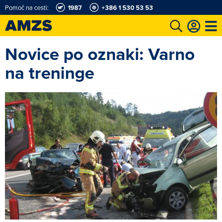
Pomoč na cesti:
1987
+386 1 530 53 53
Novice po oznaki: Varno
t
Karting in motošportni center
Najboljši za volanom
Moj AMZS
na treninge