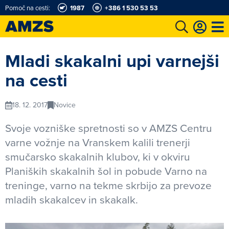
Pomoč na cesti:
1987
+386 1 530 53 53
t
Karting in motošportni center
Najboljši za volanom
Moj AMZS
Mladi skakalni upi varnejši
na cesti
18. 12. 2017
Novice
Svoje vozniške spretnosti so v AMZS Centru
varne vožnje na Vranskem kalili trenerji
smučarsko skakalnih klubov, ki v okviru
Planiških skakalnih šol in pobude Varno na
treninge, varno na tekme skrbijo za prevoze
mladih skakalcev in skakalk.