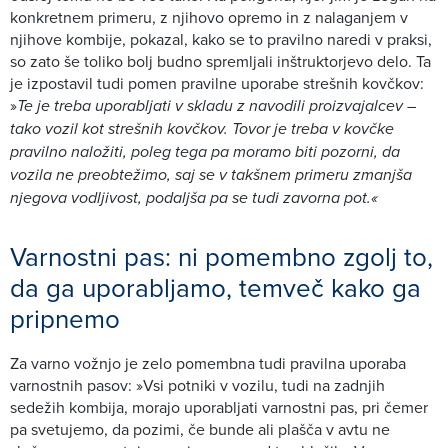
konkretnem primeru, z njihovo opremo in z nalaganjem v
njihove kombije, pokazal, kako se to pravilno naredi v praksi,
so zato še toliko bolj budno spremljali inštruktorjevo delo. Ta
je izpostavil tudi pomen pravilne uporabe strešnih kovčkov:
»
Te je treba uporabljati v skladu z navodili proizvajalcev –
tako vozil kot strešnih kovčkov. Tovor je treba v kovčke
pravilno naložiti, poleg tega pa moramo biti pozorni, da
vozila ne preobtežimo, saj se v takšnem primeru zmanjša
njegova vodljivost, podaljša pa se tudi zavorna pot.«
Varnostni pas: ni pomembno zgolj to,
da ga uporabljamo, temveč kako ga
pripnemo
Za varno vožnjo je zelo pomembna tudi pravilna uporaba
varnostnih pasov: »Vsi potniki v vozilu, tudi na zadnjih
sedežih kombija, morajo uporabljati varnostni pas, pri čemer
pa svetujemo, da pozimi, če bunde ali plašča v avtu ne