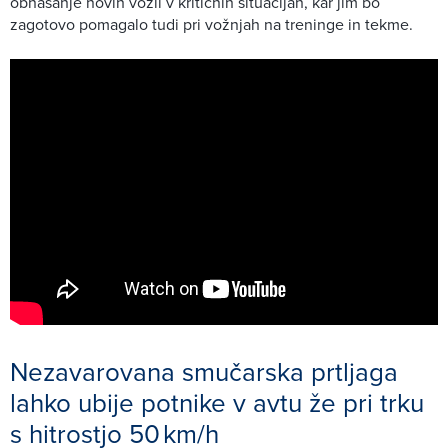
obnašanje novih vozil v kritičnih situacijah, kar jim bo
zagotovo pomagalo tudi pri vožnjah na treninge in tekme.
Nezavarovana smučarska prtljaga
lahko ubije potnike v avtu že pri trku
s hitrostjo 50 km/h