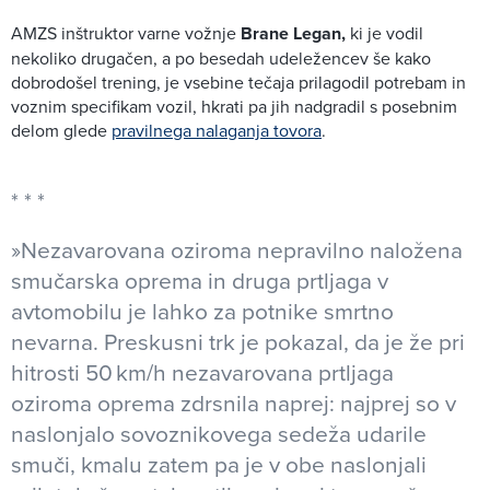
AMZS inštruktor varne vožnje
Brane Legan,
ki je vodil
nekoliko drugačen, a po besedah udeležencev še kako
dobrodošel trening, je vsebine tečaja prilagodil potrebam in
voznim specifikam vozil, hkrati pa jih nadgradil s posebnim
delom glede
pravilnega nalaganja tovora
.
»Nezavarovana oziroma nepravilno naložena
smučarska oprema in druga prtljaga v
avtomobilu je lahko za potnike smrtno
nevarna. Preskusni trk je pokazal, da je že pri
hitrosti 50 km/h nezavarovana prtljaga
oziroma oprema zdrsnila naprej: najprej so v
naslonjalo sovoznikovega sedeža udarile
smuči, kmalu zatem pa je v obe naslonjali