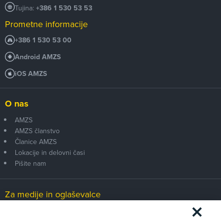
Tujina:
+386 1 530 53 53
Prometne informacije
+386 1 530 53 00
Android AMZS
iOS AMZS
O nas
AMZS
AMZS članstvo
Članice AMZS
Lokacije in delovni časi
Pišite nam
Za medije in oglaševalce
Medijsko središče