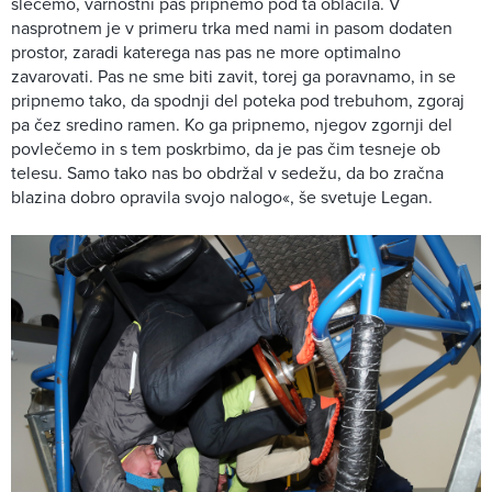
slečemo, varnostni pas pripnemo pod ta oblačila. V
nasprotnem je v primeru trka med nami in pasom dodaten
prostor, zaradi katerega nas pas ne more optimalno
zavarovati. Pas ne sme biti zavit, torej ga poravnamo, in se
pripnemo tako, da spodnji del poteka pod trebuhom, zgoraj
pa čez sredino ramen. Ko ga pripnemo, njegov zgornji del
povlečemo in s tem poskrbimo, da je pas čim tesneje ob
telesu. Samo tako nas bo obdržal v sedežu, da bo zračna
blazina dobro opravila svojo nalogo«, še svetuje Legan.