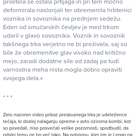
priletela še ostala prtljaga in pri tem močno
deformirala naslonjali ter obremenila hrbtenici
voznika in sovoznika na prednjem sedežu.
Eden od smučarskih čevljev je med trkom
udaril v glavo sovoznika. Voznik in sovoznik
takšnega trka verjetno ne bi preživela, saj so
bile že obremenitve glav visoko nad kritično
mejo, zaradi dodatne sile od zadaj pa tudi
varnostna meha nista mogla dobro opraviti
svojega dela.«
Zelo nazoren video prikaz preskusnega trka je udeležence
tečaja, ki doslej nalaganju opreme v avto oziroma kombi, kot
so povedali, niso posvečali velike pozornosti, spodbudil, da
odslej temu ne bo več tako. Na poligonu, kjer jim je Legan na