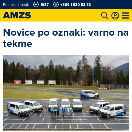
Pomoč na cesti:
1987
+386 1 530 53 53
Novice po oznaki: varno na
t
Karting in motošportni center
Najboljši za volanom
Moj AMZS
tekme