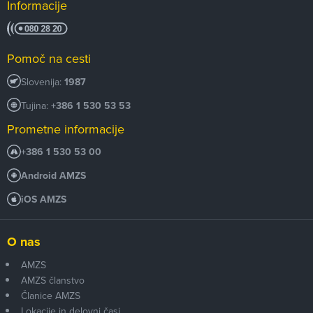
Informacije
Pomoč na cesti
Slovenija:
1987
Tujina:
+386 1 530 53 53
Prometne informacije
+386 1 530 53 00
Android AMZS
iOS AMZS
O nas
AMZS
AMZS članstvo
Članice AMZS
Lokacije in delovni časi