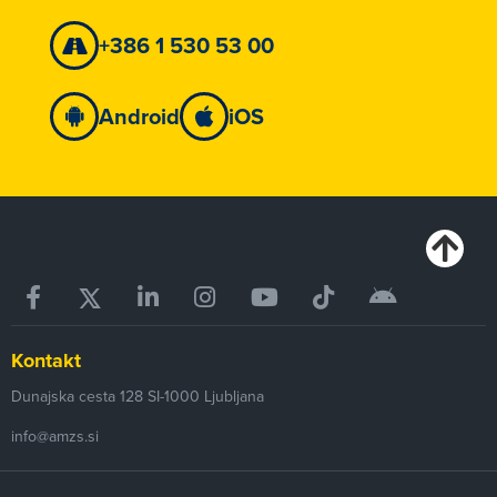
+386 1 530 53 00
Android
iOS
Kontakt
Dunajska cesta 128
SI-1000
Ljubljana
info@amzs.si