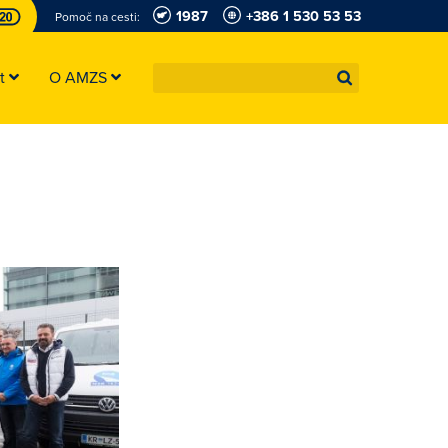
1987
+386 1 530 53 53
Pomoč na cesti:
st
O AMZS