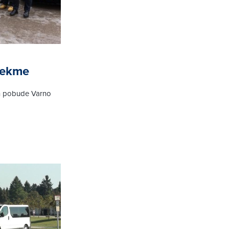
tekme
in pobude Varno