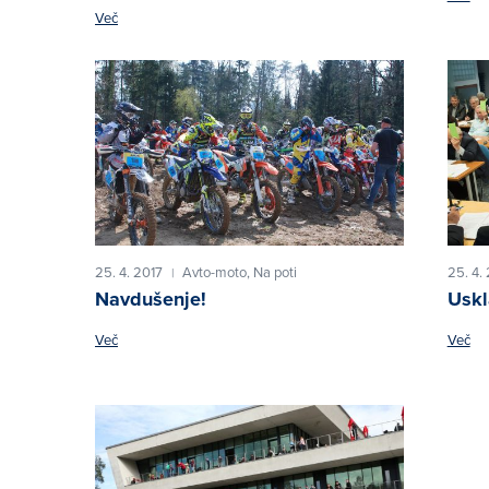
Več
25. 4. 2017
Avto-moto,
Na poti
25. 4.
|
Navdušenje!
Uskl
Več
Več