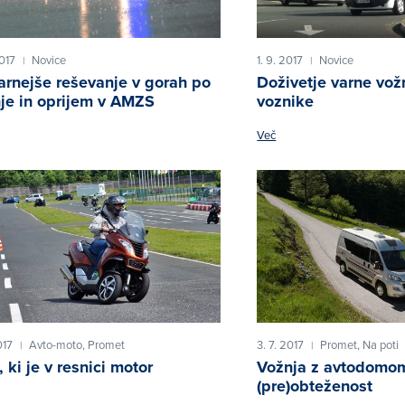
2017
Novice
1. 9. 2017
Novice
|
|
arnejše reševanje v gorah po
Doživetje varne vož
je in oprijem v AMZS
voznike
Več
017
Avto-moto,
Promet
3. 7. 2017
Promet,
Na poti
|
|
 ki je v resnici motor
Vožnja z avtodomom
(pre)obteženost