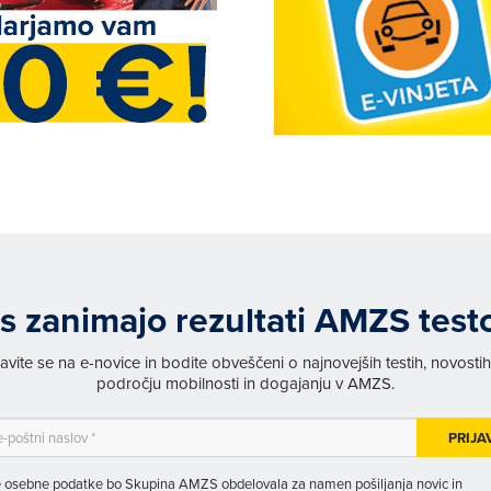
s zanimajo rezultati AMZS test
javite se na e-novice in bodite obveščeni o najnovejših testih, novosti
področju mobilnosti in dogajanju v AMZS.
PRIJA
 osebne podatke bo Skupina AMZS obdelovala za namen pošiljanja novic in