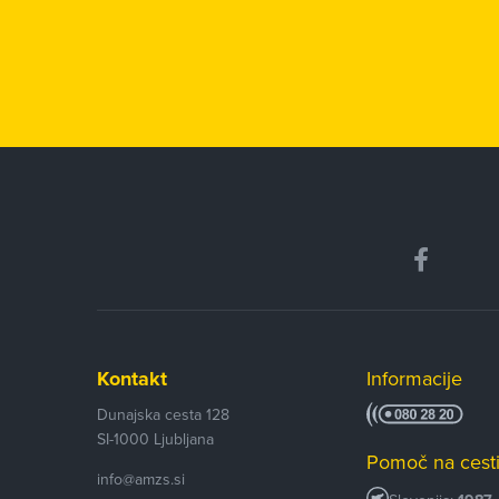
Kontakt
Informacije
Dunajska cesta 128
SI-1000
Ljubljana
Pomoč na cest
info@amzs.si