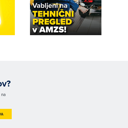
ov?
h na
VA