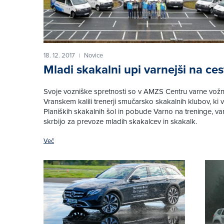
18. 12. 2017
Novice
|
Mladi skakalni upi varnejši na ces
Svoje vozniške spretnosti so v AMZS Centru varne vožn
Vranskem kalili trenerji smučarsko skakalnih klubov, ki v
Planiških skakalnih šol in pobude Varno na treninge, v
skrbijo za prevoze mladih skakalcev in skakalk.
Več