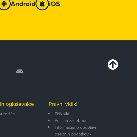
Android
iOS
in oglaševalce
Pravni vidiki
središče
Piškotki
Politika zasebnosti
Informacije o obdelavi
osebnih podatkov -