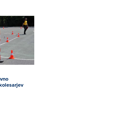
ivno
kolesarjev