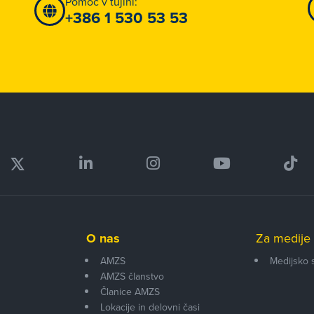
Pomoč v tujini:
+386 1 530 53 53
O nas
Za medije 
AMZS
Medijsko 
AMZS članstvo
i
Članice AMZS
Lokacije in delovni časi