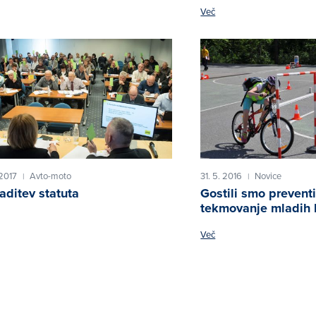
Več
 2017
Avto-moto
31. 5. 2016
Novice
|
|
aditev statuta
Gostili smo prevent
tekmovanje mladih 
Več