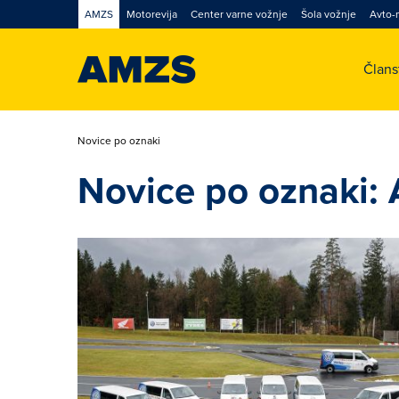
AMZS
Motorevija
Center varne vožnje
Šola vožnje
Avto-
Član
Novice po oznaki
Novice po oznaki