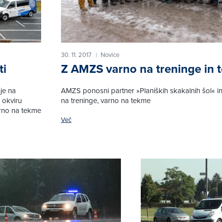
30. 11. 2017
Novice
|
ti
Z AMZS varno na treninge in 
je na
AMZS ponosni partner »Planiških skakalnih šol« 
 okviru
na treninge, varno na tekme
arno na tekme
Več