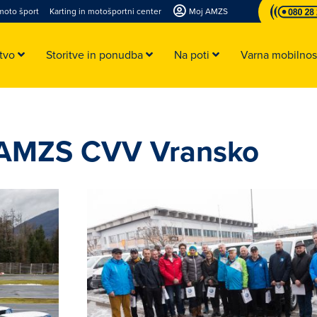
moto šport
Karting in motošportni center
Moj AMZS
stvo
Storitve in ponudba
Na poti
Varna mobilno
: AMZS CVV Vransko