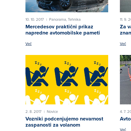
10. 10. 2017
Panorama,
Tehnika
11. 9. 
|
Mercedesov praktični prikaz
Za v
napredne avtomobilske pameti
znan
Več
Več
2. 8. 2017
Novice
4. 7. 2
|
Vozniki podcenjujemo nevarnost
Avto,
zaspanosti za volanom
Več