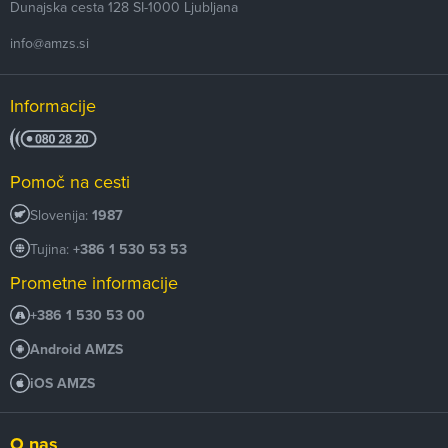
Dunajska cesta 128
SI-1000
Ljubljana
info@amzs.si
Informacije
Pomoč na cesti
Slovenija:
1987
Tujina:
+386 1 530 53 53
Prometne informacije
+386 1 530 53 00
Android AMZS
iOS AMZS
O nas