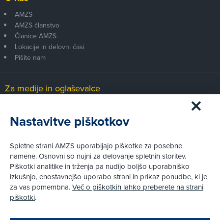
AMZS
AMZS članstvo
Članice AMZS
Lokacije in delovni časi
Pišite nam
Za medije in oglaševalce
Medijsko središče
Nastavitve piškotkov
Pravni vidiki
Spletne strani AMZS uporabljajo piškotke za posebne
Piškotki
namene. Osnovni so nujni za delovanje spletnih storitev.
Politika zasebnosti
Piškotki analitike in trženja pa nudijo boljšo uporabniško
Informacije o obdelavi osebnih podatkov - videonadzor
izkušnjo, enostavnejšo uporabo strani in prikaz ponudbe, ki je
Pravno obvestilo
za vas pomembna.
Več o piškotkih lahko preberete na strani
Izvensodno reševanje potrošniških sporov
piškotki
.
Splošni pogoji članstva AMZS
Cenik članstva AMZS
Zapri