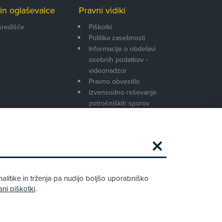
in oglaševalce
Pravni vidiki
središče
Piškotki
Politika zasebnosti
Informacije o obdelavi
osebnih podatkov -
videonadzor
Pravno obvestilo
Izvensodno reševanje
potrošniških sporov
Splošni pogoji članstva AMZS
Cenik članstva AMZS
Zapri
Podarjamo vam 10 €!
alitike in trženja pa nudijo boljšo uporabniško
Obstoječi in novi AMZS člani, ki boste v
ani piškotki
.
AMZS centru sklenili avtomobilsko
zavarovanje in opravili registracijo vozila,
boste prejeli vrednostno darilno kartico z
dobroimetjem v višini 10 €.