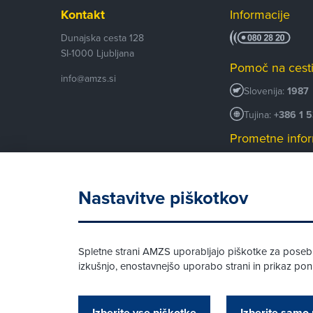
Kontakt
Informacije
Dunajska cesta 128
SI-1000
Ljubljana
Pomoč na cest
info@amzs.si
Slovenija:
1987
Tujina:
+386 1 
Prometne infor
+386 1 530 53
Android AMZS
Nastavitve piškotkov
iOS AMZS
Spletne strani AMZS uporabljajo piškotke za posebne
izkušnjo, enostavnejšo uporabo strani in prikaz p
© AMZS
Produkcija:
Creatim
|
Izberite vse piškotke
Izberite samo 