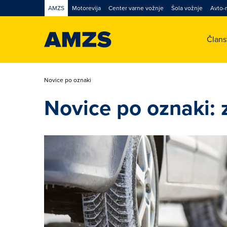
AMZS
Motorevija
Center varne vožnje
Šola vožnje
Avto-
Član
Novice po oznaki
Novice po oznaki: 