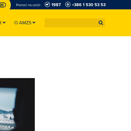
1987
+386 1 530 53 53
Pomoč na cesti:
st
O AMZS