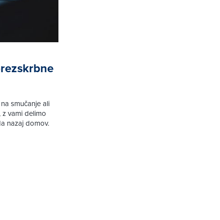
brezskrbne
 na smučanje ali
, z vami delimo
eda nazaj domov.