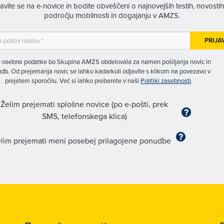
javite se na e-novice in bodite obveščeni o najnovejših testih, novosti
področju mobilnosti in dogajanju v AMZS.
PRIJA
 osebne podatke bo Skupina AMZS obdelovala za namen pošiljanja novic in
db. Od prejemanja novic se lahko kadarkoli odjavite s klikom na povezavo v
prejetem sporočilu. Več si lahko preberete v naši
Politiki zasebnosti
.
Želim prejemati splošne novice (po e-pošti, prek
SMS, telefonskega klica)
lim prejemati meni posebej prilagojene ponudbe