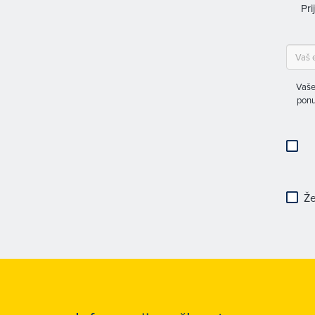
Pri
Vaše
ponu
Že