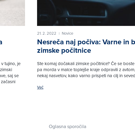
21. 2. 2022
Novice
|
a
Nesreča naj počiva: Varne in 
zimske počitnice
 tujino, je
Ste komaj dočakali zimske počitnice? Če se boste
zimski
pa morda v malce toplejše kraje odpravili z avtom
ve, saj se
nekaj nasvetov, kako varno prispeti na cilj in sev
a začasni
Več
Oglasna sporočila