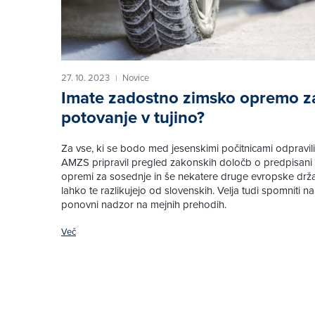
27. 10. 2023
Novice
|
Imate zadostno zimsko opremo z
potovanje v tujino?
Za vse, ki se bodo med jesenskimi počitnicami odpravili v
AMZS pripravil pregled zakonskih določb o predpisani 
opremi za sosednje in še nekatere druge evropske drža
lahko te razlikujejo od slovenskih. Velja tudi spomniti n
ponovni nadzor na mejnih prehodih.
Več