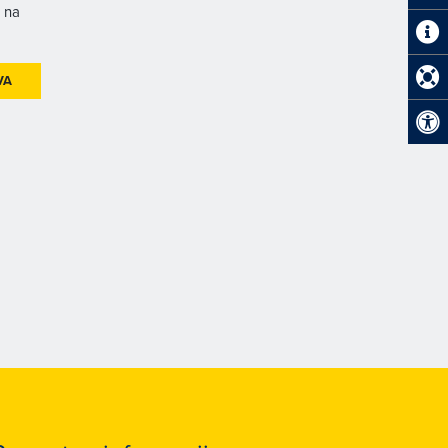
h na
VA