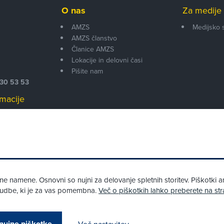
O nas
Za medije 
AMZS
Medijsko 
AMZS članstvo
i
Članice AMZS
Lokacije in delovni časi
Pišite nam
530 53 53
macije
 00
 namene. Osnovni so nujni za delovanje spletnih storitev. Piškotki an
onudbe, ki je za vas pomembna.
Več o piškotkih lahko preberete na str
Pri spletni včlanitvi so podprta naslednja plačilna sredstva:
nujne piškotke
Več nastavitev