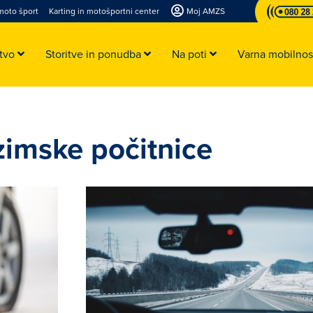
moto šport
Karting in motošportni center
Moj AMZS
stvo
Storitve in ponudba
Na poti
Varna mobilno
zimske počitnice