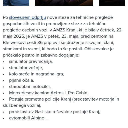
Po
slovesnem odprtju
nove steze za tehnične preglede
gospodarskih vozil in prenovljene steze za tehnične
preglede osebnih vozil v AMZS Kranj, ki je bila v četrtek, 22.
maja 2025, je AMZS v petek, 23. maja, pred centrom na
Bleiweisovi cesti 36 pripravil še druženje s svojimi člani,
strankami in vsemi, ki bodo to še postali. Obiskovalce je
pričakalo pestro in zabavno dogajanje:
• simulator prevračanja,
• simulator vožnje,
• kolo sreče in nagradna igra,
• pijana očala,
• starodobni motocikli,
• Mercedesov kamion Actros L Pro Cabin,
• Postaja prometne policije Kranj (predstavitev motorja in
službenega vozila),
• predstavitev Gasilsko reševalne postaje Kranj,
• avtomobili Alpine …