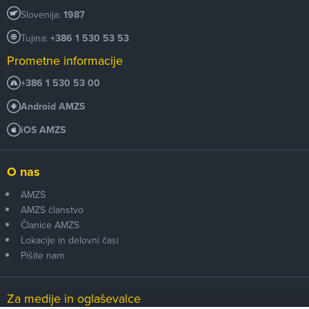
Slovenija:
1987
Tujina:
+386 1 530 53 53
Prometne informacije
+386 1 530 53 00
Android AMZS
iOS AMZS
O nas
AMZS
AMZS članstvo
Članice AMZS
Lokacije in delovni časi
Pišite nam
Za medije in oglaševalce