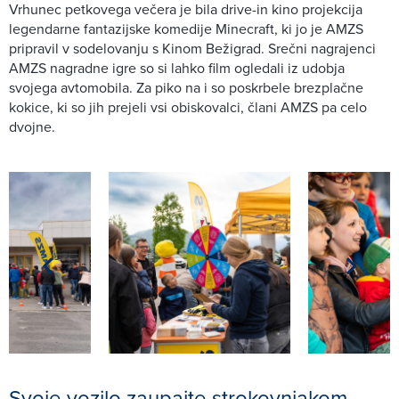
Vrhunec petkovega večera je bila drive-in kino projekcija
legendarne fantazijske komedije Minecraft, ki jo je AMZS
pripravil v sodelovanju s Kinom Bežigrad. Srečni nagrajenci
AMZS nagradne igre so si lahko film ogledali iz udobja
svojega avtomobila. Za piko na i so poskrbele brezplačne
kokice, ki so jih prejeli vsi obiskovalci, člani AMZS pa celo
dvojne.
Svoje vozilo zaupajte strokovnjakom