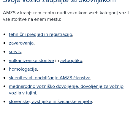
AMZS v kranjskem centru nudi voznikom vseh kategorij vozil
vse storitve na enem mestu:
tehnični pregled in registracijo
,
zavarovanja
,
servis
,
vulkanizerske storitve
in
avtooptiko
,
homologacije
,
sklenitev ali podaljšanje AMZS članstva
,
mednarodno vozniško dovoljenje, dovoljenje za vožnjo
vozila v tujini
,
slovenske, avstrijske in švicarske vinjete
.