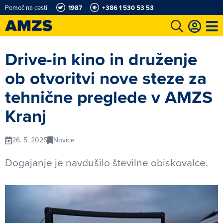
Pomoč na cesti:
1987
+386 1 530 53 53
t
Karting in motošportni center
Najboljši za volanom
Moj AMZS
Drive-in kino in druženje
ob otvoritvi nove steze za
tehnične preglede v AMZS
Kranj
26. 5. 2025
Novice
Dogajanje je navdušilo številne obiskovalce.