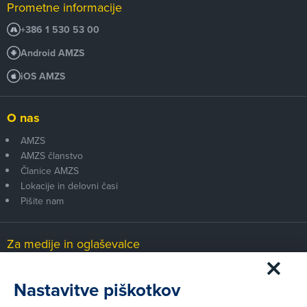
Prometne informacije
+386 1 530 53 00
Android AMZS
iOS AMZS
O nas
AMZS
AMZS članstvo
Članice AMZS
Lokacije in delovni časi
Pišite nam
Za medije in oglaševalce
Medijsko središče
Nastavitve piškotkov