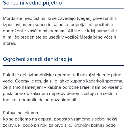
Sonce ni vedno prijetno
Morda ste med tistimi, ki se zavedajo tveganj povezanih z
izpostavljanjem soncu in se boste odpeljali na počitnice
oboroženi z zaščitnimi kremami. Ali ste se kdaj namazali z
njimi, še preden ste se usedli v vozilo? Morda bi se včasih
morali.
Ogroženi zaradi dehidracije
Poleti je del avtomobilske opreme tudi nekaj steklenic pitne
vode. Čeprav je res, da si jo lahko kupimo kadarkoli spotoma,
če nismo namenjeni v kakšne odročne kraje, nam bo vseeno
prišla prav ob kakšnem nepredvidenem zastoju na cesti in
tudi kot opomnik, da ne pozabimo piti.
Potovalna lekarna
Ko se peljemo na dopust, pogosto vzamemo s seboj nekaj
zdravil, ki bodo pri roki za prvo silo. Kronični bolniki bodo