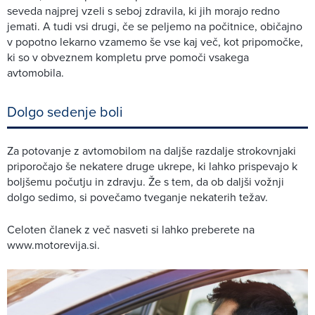
seveda najprej vzeli s seboj zdravila, ki jih morajo redno
jemati. A tudi vsi drugi, če se peljemo na počitnice, običajno
v popotno lekarno vzamemo še vse kaj več, kot pripomočke,
ki so v obveznem kompletu prve pomoči vsakega
avtomobila.
Dolgo sedenje boli
Za potovanje z avtomobilom na daljše razdalje strokovnjaki
priporočajo še nekatere druge ukrepe, ki lahko prispevajo k
boljšemu počutju in zdravju. Že s tem, da ob daljši vožnji
dolgo sedimo, si povečamo tveganje nekaterih težav.
Celoten članek z več nasveti si lahko preberete na
www.motorevija.si.