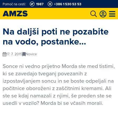
Pomoč na cesti:
1987
+386 1 530 53 53
t
Karting in motošportni center
Najboljši za volanom
Moj AMZS
Na daljši poti ne pozabite
na vodo, postanke…
17. 7. 2015
Novice
Sonce ni vedno prijetno Morda ste med tistimi,
ki se zavedajo tveganj povezanih z
izpostavljanjem soncu in se boste odpeljali na
počitnice oboroženi z zaščitnimi kremami. Ali
ste se kdaj namazali z njimi, še preden ste se
usedli v vozilo? Morda bi se včasih morali.