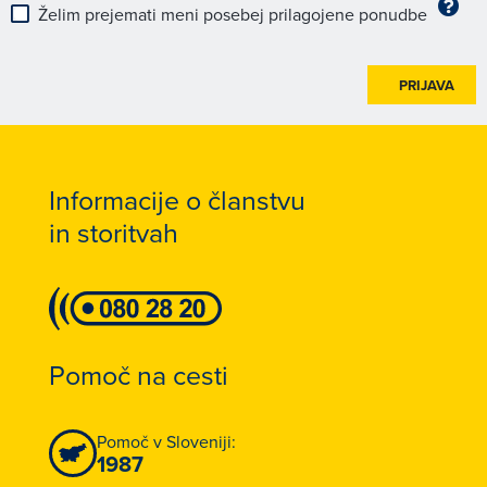
Želim prejemati meni posebej prilagojene ponudbe
PRIJAVA
Informacije o članstvu
in storitvah
Pomoč na cesti
Pomoč v Sloveniji:
1987