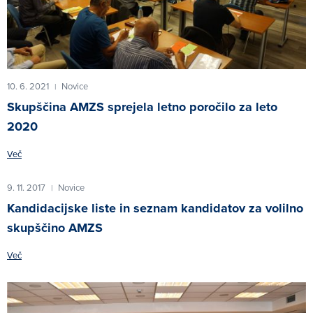
10. 6. 2021
Novice
|
Skupščina AMZS sprejela letno poročilo za leto
2020
Več
9. 11. 2017
Novice
|
Kandidacijske liste in seznam kandidatov za volilno
skupščino AMZS
Več