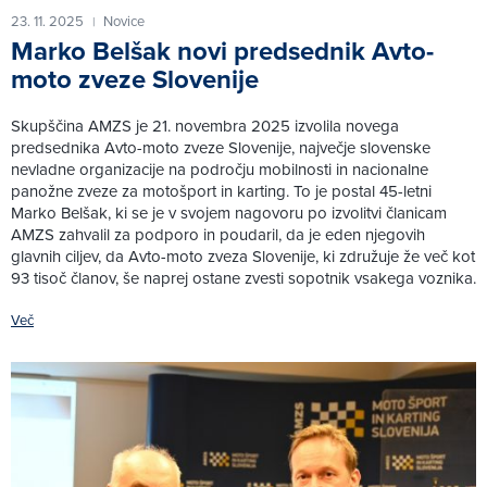
23. 11. 2025
Novice
|
Marko Belšak novi predsednik Avto-
moto zveze Slovenije
Skupščina AMZS je 21. novembra 2025 izvolila novega
predsednika Avto-moto zveze Slovenije, največje slovenske
nevladne organizacije na področju mobilnosti in nacionalne
panožne zveze za motošport in karting. To je postal 45-letni
Marko Belšak, ki se je v svojem nagovoru po izvolitvi članicam
AMZS zahvalil za podporo in poudaril, da je eden njegovih
glavnih ciljev, da Avto-moto zveza Slovenije, ki združuje že več kot
93 tisoč članov, še naprej ostane zvesti sopotnik vsakega voznika.
Več