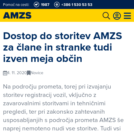
Pomoč na cesti:
1987
+386 1 530 53 53
t
Karting in motošportni center
Najboljši za volanom
Moj AMZS
Dostop do storitev AMZS
za člane in stranke tudi
izven meja občin
4. 11. 2020
Novice
Na področju prometa, torej pri izvajanju
storitev registracij vozil, vključno z
zavarovalnimi storitvami in tehničnimi
pregledi, ter pri zakonsko zahtevanih
usposabljanjih s področja prometa AMZS še
naprej nemoteno nudi vse storitve. Tudi vsi