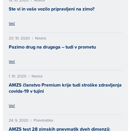
19. 10. 2020
Novice
|
Ste vi in vaše vozilo pripravljeni na zimo?
Več
20. 10. 2020
Novice
|
Pazimo drug na drugega – tudi v prometu
Več
1. 10. 2020
Novice
|
AMZS članstvo Premium krije tudi stroške zdravljenja
covida-19 v tujini
Več
24. 9. 2020
Pnevmatike
|
AMZS test 28 zimskih pnevmatik dveh dimenzij: