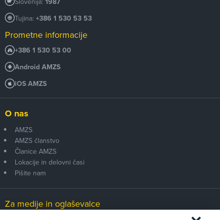
Slovenija:
1987
Tujina:
+386 1 530 53 53
Prometne informacije
+386 1 530 53 00
Android AMZS
iOS AMZS
O nas
AMZS
AMZS članstvo
Članice AMZS
Lokacije in delovni časi
Pišite nam
Za medije in oglaševalce
Medijsko središče