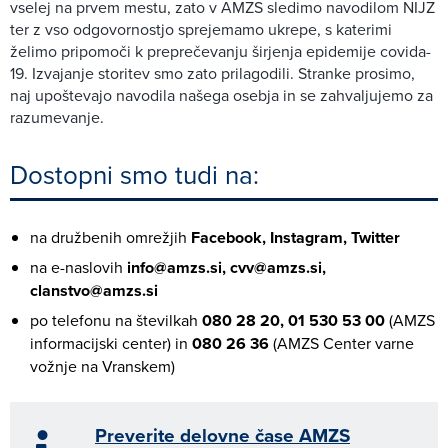
vselej na prvem mestu, zato v AMZS sledimo navodilom NIJZ
ter z vso odgovornostjo sprejemamo ukrepe, s katerimi
želimo pripomoči k preprečevanju širjenja epidemije covida-
19. Izvajanje storitev smo zato prilagodili. Stranke prosimo,
naj upoštevajo navodila našega osebja in se zahvaljujemo za
razumevanje.
Dostopni smo tudi na:
na družbenih omrežjih
Facebook, Instagram, Twitter
na e-naslovih
info@amzs.si, cvv@amzs.si,
clanstvo@amzs.si
po telefonu na številkah
080 28 20, 01 530 53 00
(AMZS
informacijski center) in
080 26 36
(AMZS Center varne
vožnje na Vranskem)
Preverite delovne čase AMZS