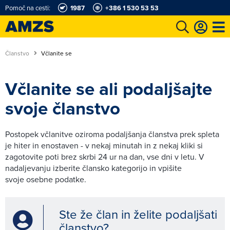
Pomoč na cesti:
1987
+386 1 530 53 53
t
Karting in motošportni center
Najboljši za volanom
Moj AMZS
Članstvo
Včlanite se
Včlanite se ali podaljšajte
svoje članstvo
Postopek včlanitve oziroma podaljšanja članstva prek spleta
je hiter in enostaven - v nekaj minutah in z nekaj kliki si
zagotovite poti brez skrbi 24 ur na dan, vse dni v letu. V
nadaljevanju izberite člansko kategorijo in vpišite
svoje osebne podatke.
Ste že član in želite podaljšati
članstvo?