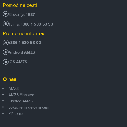
Pomoč na cesti
Slovenija:
1987
Tujina:
+386 1 530 53 53
Prometne informacije
+386 1 530 53 00
Android AMZS
iOS AMZS
O nas
AMZS
AMZS članstvo
Članice AMZS
Lokacije in delovni časi
Pišite nam