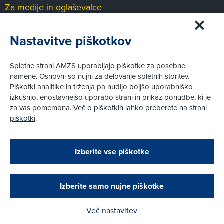
Za medije in oglaševalce
Medijsko središče
Nastavitve piškotkov
Pravni vidiki
Spletne strani AMZS uporabljajo piškotke za posebne
Piškotki
namene. Osnovni so nujni za delovanje spletnih storitev.
Politika zasebnosti
Piškotki analitike in trženja pa nudijo boljšo uporabniško
Informacije o obdelavi osebnih podatkov - videonadzor
izkušnjo, enostavnejšo uporabo strani in prikaz ponudbe, ki je
Pravno obvestilo
za vas pomembna.
Več o piškotkih lahko preberete na strani
Izvensodno reševanje potrošniških sporov
piškotki
.
Splošni pogoji članstva AMZS
Cenik članstva AMZS
Izberite vse piškotke
© AMZS
Produkcija:
Creatim
|
Pri spletni včlanitvi so podprta naslednja plačilna sredstva:
Izberite samo nujne piškotke
Več nastavitev