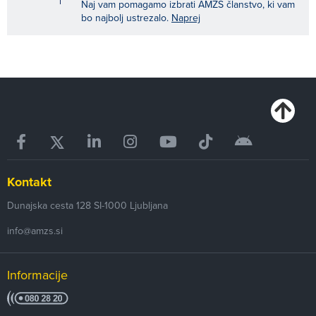
Naj vam pomagamo izbrati AMZS članstvo, ki vam
bo najbolj ustrezalo.
Naprej
Kontakt
Dunajska cesta 128
SI-1000
Ljubljana
info@amzs.si
Informacije