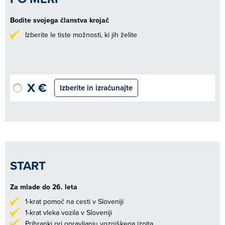
Bodite svojega članstva krojač
Izberite le tiste možnosti, ki jih želite
X €
Izberite in izračunajte
START
Za mlade do 26. leta
1-krat pomoč na cesti v Sloveniji
1-krat vleka vozila v Sloveniji
Prihranki pri opravljanju vozniškega izpita