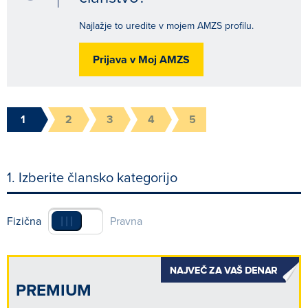
Najlažje to uredite v mojem AMZS profilu.
Prijava v Moj AMZS
1
2
3
4
5
Izbira
Vpis
Izbira
Predogled
Zaključek
kategorije
podatkov
načina
vloge
1. Izberite člansko kategorijo
plačila
|||
Fizična
Pravna
PREMIUM