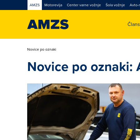
AMZS
Motorevija
Center varne vožnje
Šola vožnje
Avto-
Član
Novice po oznaki
Novice po oznaki: