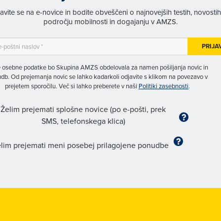
javite se na e-novice in bodite obveščeni o najnovejših testih, novosti
področju mobilnosti in dogajanju v AMZS.
PRIJA
 osebne podatke bo Skupina AMZS obdelovala za namen pošiljanja novic in
db. Od prejemanja novic se lahko kadarkoli odjavite s klikom na povezavo v
prejetem sporočilu. Več si lahko preberete v naši
Politiki zasebnosti
.
Želim prejemati splošne novice (po e-pošti, prek
SMS, telefonskega klica)
lim prejemati meni posebej prilagojene ponudbe