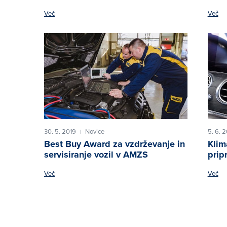
Več
Več
30. 5. 2019
Novice
5. 6. 
|
Best Buy Award za vzdrževanje in
Klim
servisiranje vozil v AMZS
prip
Več
Več