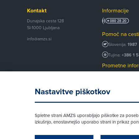
Kontakt
Informacije
Dunajska cesta 128
SI-1000
Ljubljana
Pomoč na cest
info@amzs.si
Slovenija:
1987
Tujina:
+386 1 
Prometne infor
+386 1 530 53
Android AMZS
Nastavitve piškotkov
iOS AMZS
Spletne strani AMZS uporabljajo piškotke za posebne
izkušnjo, enostavnejšo uporabo strani in prikaz p
© AMZS
Produkcija:
Creatim
|