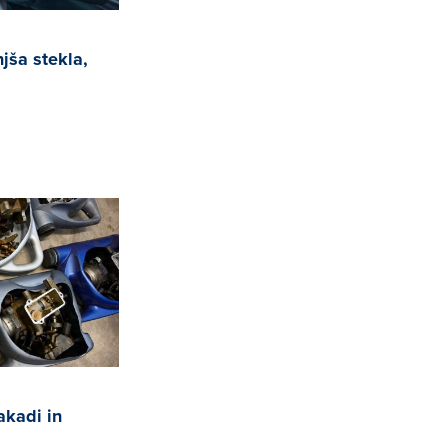
njša stekla,
akadi in