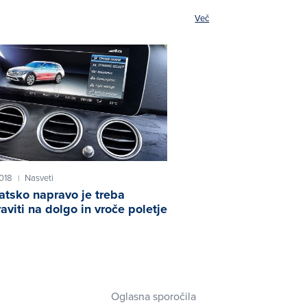
Več
2018
Nasveti
|
atsko napravo je treba
raviti na dolgo in vroče poletje
Oglasna sporočila