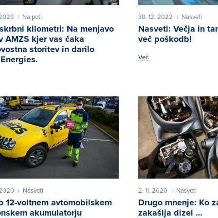
 2023
Na poti
30. 12. 2022
Nasveti
|
|
skrbni kilometri: Na menjavo
Nasveti: Večja in ta
 v AMZS kjer vas čaka
več poškodb!
vostna storitev in darilo
Več
lEnergies.
. 2020
Nasveti
2. 11. 2020
Nasveti
|
|
o 12-voltnem avtomobilskem
Drugo mnenje: Ko z
nskem akumulatorju
zakašlja dizel …