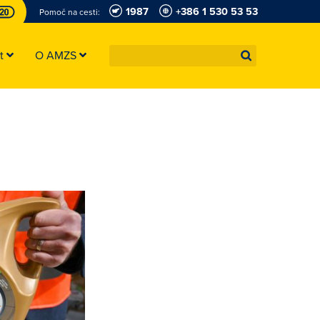
1987
+386 1 530 53 53
Pomoč na cesti:
st
O AMZS