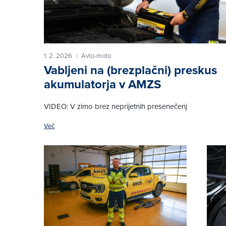
1. 2. 2026
Avto-moto
|
Vabljeni na (brezplačni) preskus
akumulatorja v AMZS
VIDEO: V zimo brez neprijetnih presenečenj
Več