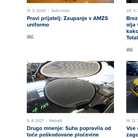
31. 3. 2025
Avto-moto
20. 3.
|
Pravi prijatelj: Zaupanje v AMZS
Brez
uniformo
olja
kako
Več
Tota
Več
9. 4. 2021
Nasveti
14. 12
|
Drugo mnenje: Suha popravila od
Vse 
toče poškodovane pločevine
zago