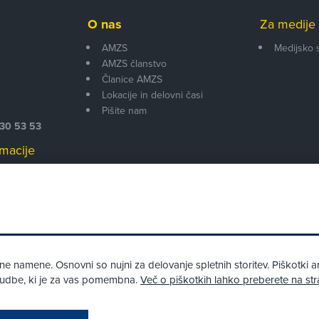
O nas
Za medije 
AMZS
Medijsko 
AMZS članstvo
i
Članice AMZS
Lokacije in delovni časi
Pišite nam
530 53 53
macije
 00
 namene. Osnovni so nujni za delovanje spletnih storitev. Piškotki an
onudbe, ki je za vas pomembna.
Več o piškotkih lahko preberete na str
Pri spletni včlanitvi so podprta naslednja plačilna sredstva: