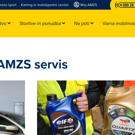
moto šport
Karting in motošportni center
Moj AMZS
stvo
Storitve in ponudba
Na poti
Varna mobilno
 AMZS servis