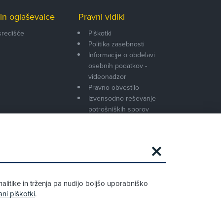
in oglaševalce
Pravni vidiki
središče
Piškotki
Politika zasebnosti
Informacije o obdelavi
osebnih podatkov -
videonadzor
Pravno obvestilo
Izvensodno reševanje
potrošniških sporov
Splošni pogoji članstva AMZS
Cenik članstva AMZS
Zapri
Podarjamo vam 10 €!
alitike in trženja pa nudijo boljšo uporabniško
Obstoječi in novi AMZS člani, ki boste v
ani piškotki
.
AMZS centru sklenili avtomobilsko
zavarovanje in opravili registracijo vozila,
boste prejeli vrednostno darilno kartico z
dobroimetjem v višini 10 €.