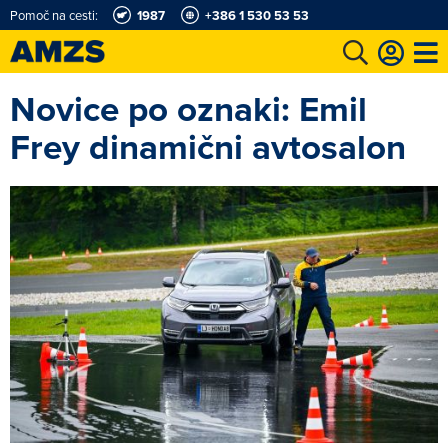
Pomoč na cesti:
1987
+386 1 530 53 53
Novice po oznaki: Emil
t
Karting in motošportni center
Najboljši za volanom
Moj AMZS
Frey dinamični avtosalon