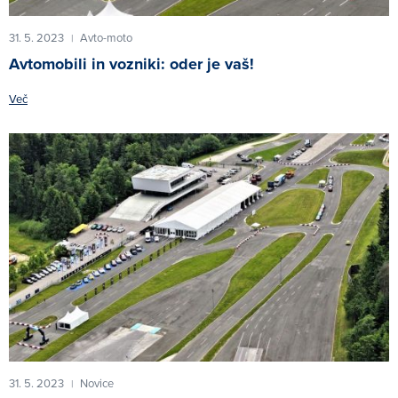
31. 5. 2023
Avto-moto
|
Avtomobili in vozniki: oder je vaš!
Več
31. 5. 2023
Novice
|