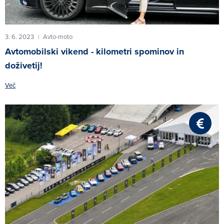
3. 6. 2023
Avto-moto
|
Avtomobilski vikend - kilometri spominov in
doživetij!
Več