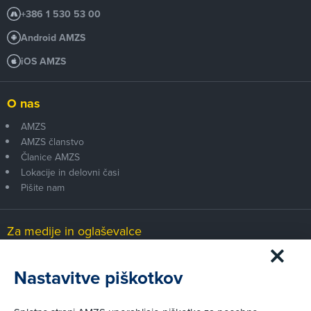
+386 1 530 53 00
Android AMZS
iOS AMZS
O nas
AMZS
AMZS članstvo
Članice AMZS
Lokacije in delovni časi
Pišite nam
Za medije in oglaševalce
Medijsko središče
Nastavitve piškotkov
Pravni vidiki