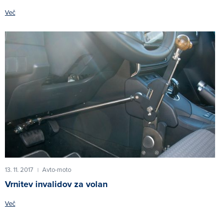
Več
13. 11. 2017
Avto-moto
|
Vrnitev invalidov za volan
Več