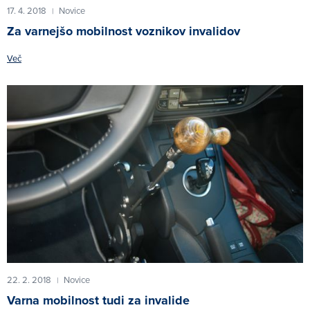
17. 4. 2018
Novice
|
Za varnejšo mobilnost voznikov invalidov
Več
22. 2. 2018
Novice
|
Varna mobilnost tudi za invalide