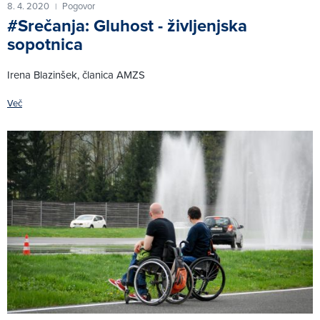
8. 4. 2020
Pogovor
|
#Srečanja: Gluhost - življenjska
sopotnica
Irena Blazinšek, članica AMZS
Več