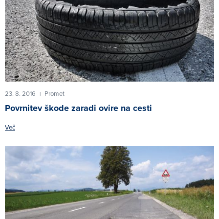
23. 8. 2016
Promet
|
Povrnitev škode zaradi ovire na cesti
Več