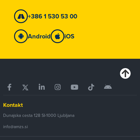
+386 1 530 53 00
Android
iOS
Kontakt
Dunajska cesta 128
SI-1000
Ljubljana
info@amzs.si