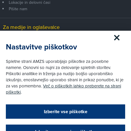
Lokacije in delovni časi
Pišite nam
Za medije in oglaševalce
Medijsko središče
Nastavitve piškotkov
Pravni vidiki
Spletne strani AMZS uporabljajo piškotke za posebne
Piškotki
namene. Osnovni so nujni za delovanje spletnih storitev.
Politika zasebnosti
Piškotki analitike in trženja pa nudijo boljšo uporabniško
Informacije o obdelavi osebnih podatkov - videonadzor
izkušnjo, enostavnejšo uporabo strani in prikaz ponudbe, ki je
Pravno obvestilo
za vas pomembna.
Več o piškotkih lahko preberete na strani
Izvensodno reševanje potrošniških sporov
piškotki
.
Splošni pogoji članstva AMZS
Cenik članstva AMZS
Zapri
Podarjamo vam 10 €!
Izberite vse piškotke
Obstoječi in novi AMZS člani, ki boste v AMZS
centru sklenili avtomobilsko zavarovanje in
© AMZS
Produkcija:
Creatim
|
opravili registracijo vozila, boste prejeli
Pri spletni včlanitvi so podprta naslednja plačilna sredstva:
vrednostno darilno kartico z dobroimetjem v višini