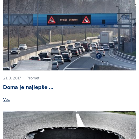
21. 3. 2017
Promet
|
Doma je najlepše …
Več