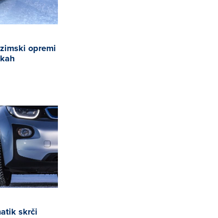
 zimski opremi
ikah
tik skrči