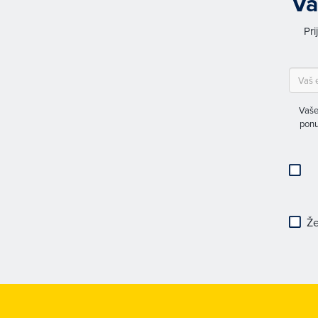
Va
Pri
Vaše
ponu
Že