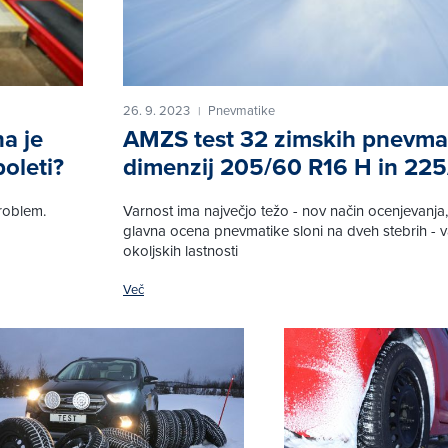
26. 9. 2023
Pnevmatike
|
a je
AMZS test 32 zimskih pnevma
oleti?
dimenzij 205/60 R16 H in 225
roblem.
Varnost ima največjo težo - nov način ocenjevanja,
glavna ocena pnevmatike sloni na dveh stebrih - va
okoljskih lastnosti
Več