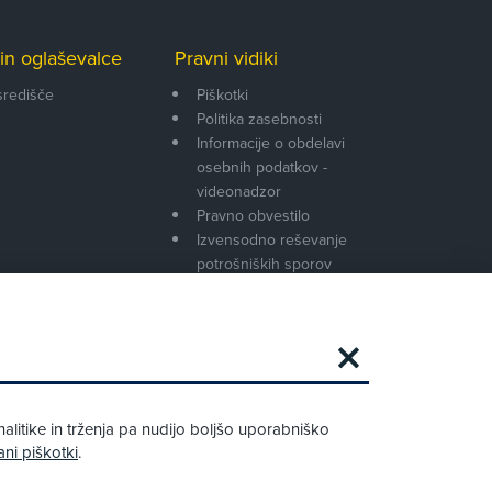
in oglaševalce
Pravni vidiki
središče
Piškotki
Politika zasebnosti
Informacije o obdelavi
osebnih podatkov -
videonadzor
Pravno obvestilo
Izvensodno reševanje
potrošniških sporov
Splošni pogoji članstva AMZS
Cenik članstva AMZS
Zapri
Podarjamo vam 10 €!
alitike in trženja pa nudijo boljšo uporabniško
Obstoječi in novi AMZS člani, ki boste v
ani piškotki
.
AMZS centru sklenili avtomobilsko
zavarovanje in opravili registracijo vozila,
boste prejeli vrednostno darilno kartico z