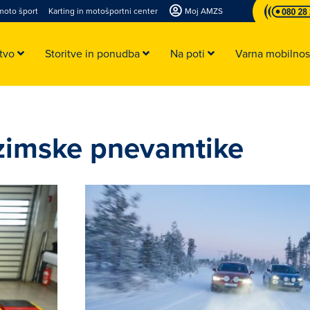
moto šport
Karting in motošportni center
Moj AMZS
stvo
Storitve in ponudba
Na poti
Varna mobilno
 zimske pnevamtike