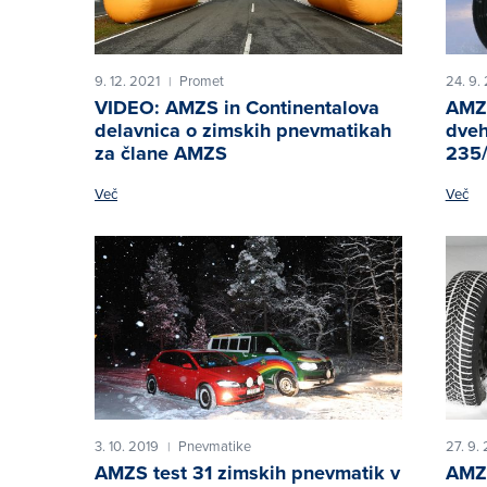
9. 12. 2021
Promet
24. 9.
|
VIDEO: AMZS in Continentalova
AMZS
delavnica o zimskih pnevmatikah
dveh
za člane AMZS
235/
Več
Več
3. 10. 2019
Pnevmatike
27. 9.
|
AMZS test 31 zimskih pnevmatik v
AMZS