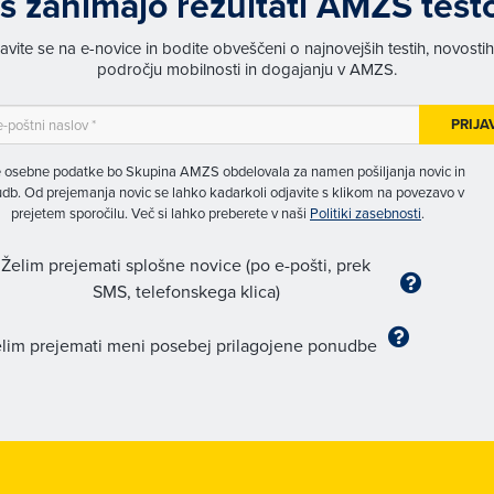
s zanimajo rezultati AMZS test
javite se na e-novice in bodite obveščeni o najnovejših testih, novosti
področju mobilnosti in dogajanju v AMZS.
PRIJA
 osebne podatke bo Skupina AMZS obdelovala za namen pošiljanja novic in
db. Od prejemanja novic se lahko kadarkoli odjavite s klikom na povezavo v
prejetem sporočilu. Več si lahko preberete v naši
Politiki zasebnosti
.
Želim prejemati splošne novice (po e-pošti, prek
SMS, telefonskega klica)
lim prejemati meni posebej prilagojene ponudbe