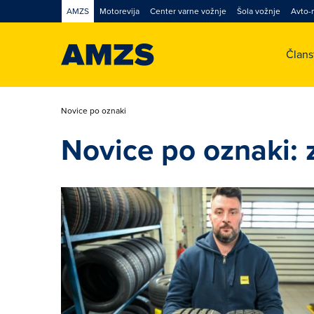
AMZS
Motorevija
Center varne vožnje
Šola vožnje
Avto-
Član
Novice po oznaki
Novice po oznaki: