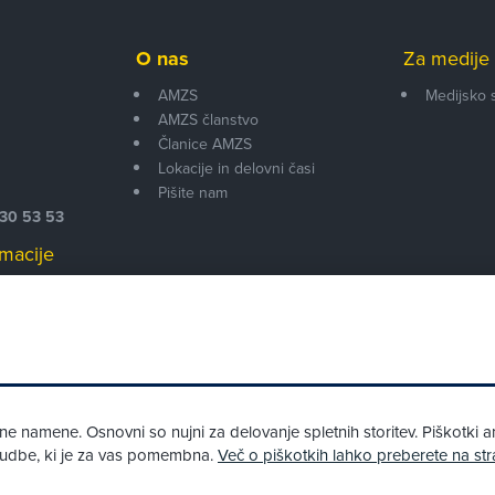
O nas
Za medije 
AMZS
Medijsko 
AMZS članstvo
i
Članice AMZS
Lokacije in delovni časi
Pišite nam
530 53 53
macije
 00
 namene. Osnovni so nujni za delovanje spletnih storitev. Piškotki an
onudbe, ki je za vas pomembna.
Več o piškotkih lahko preberete na str
Pri spletni včlanitvi so podprta naslednja plačilna sredstva: