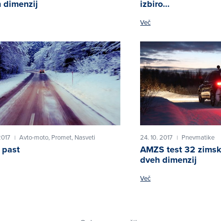
 dimenzij
izbiro…
Več
2017
Avto-moto,
Promet,
Nasveti
24. 10. 2017
Pnevmatike
|
|
 past
AMZS test 32 zimsk
dveh dimenzij
Več