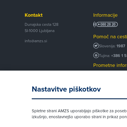
Kontakt
Informacije
Dunajska cesta 128
SI-1000
Ljubljana
Pomoč na cest
info@amzs.si
Slovenija:
1987
Tujina:
+386 1 
Prometne infor
+386 1 530 53
Android AMZS
Nastavitve piškotkov
iOS AMZS
Spletne strani AMZS uporabljajo piškotke za posebne
izkušnjo, enostavnejšo uporabo strani in prikaz p
© AMZS
Produkcija:
Creatim
|