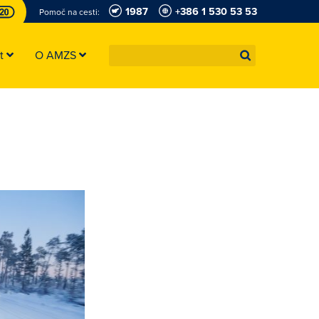
1987
+386 1 530 53 53
Pomoč na cesti:
st
O AMZS