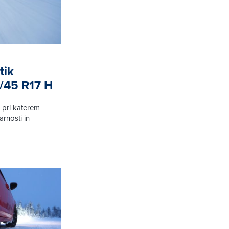
tik
/45 R17 H
 pri katerem
rnosti in