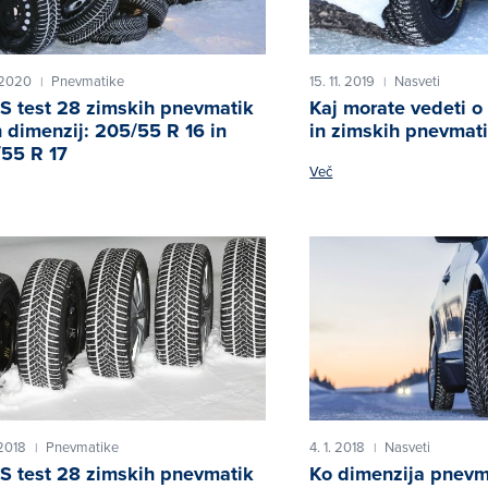
 2020
Pnevmatike
15. 11. 2019
Nasveti
|
|
 test 28 zimskih pnevmatik
Kaj morate vedeti o
 dimenzij: 205/55 R 16 in
in zimskih pnevmat
55 R 17
Več
 2018
Pnevmatike
4. 1. 2018
Nasveti
|
|
 test 28 zimskih pnevmatik
Ko dimenzija pnevma