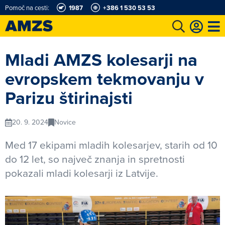
Pomoč na cesti:
1987
+386 1 530 53 53
t
Karting in motošportni center
Najboljši za volanom
Moj AMZS
Mladi AMZS kolesarji na
evropskem tekmovanju v
Parizu štirinajsti
20. 9. 2024
Novice
Med 17 ekipami mladih kolesarjev, starih od 10
do 12 let, so največ znanja in spretnosti
pokazali mladi kolesarji iz Latvije.