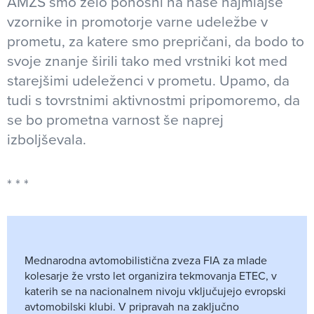
AMZS smo zelo ponosni na naše najmlajše
vzornike in promotorje varne udeležbe v
prometu, za katere smo prepričani, da bodo to
svoje znanje širili tako med vrstniki kot med
starejšimi udeleženci v prometu. Upamo, da
tudi s tovrstnimi aktivnostmi pripomoremo, da
se bo prometna varnost še naprej
izboljševala.
Mednarodna avtomobilistična zveza FIA za mlade
kolesarje že vrsto let organizira tekmovanja ETEC, v
katerih se na nacionalnem nivoju vključujejo evropski
avtomobilski klubi. V pripravah na zaključno