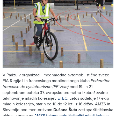
V Parizu v organizaciji mednarodne avtomobilistične zveze
FIA Regija I in francoskega mobilnostnega kluba
Federation
francaise de cyclotourisme (FF Velo)
med 19. in 21.
septembrom poteka 37. evropsko prometno-izobraževalno
tekmovanje mladih kolesarjev
ETEC
. Letos sodeluje 17 ekip
mladih kolesarjev, starih od 10 do 12 let, iz 16 držav. AMZS in
Slovenijo pod mentorstvom
Dušana Šuta
zastopa štiričlanska
ekipa, izbrana na
AMZS tekmovanju Najboljši mladi kolesar