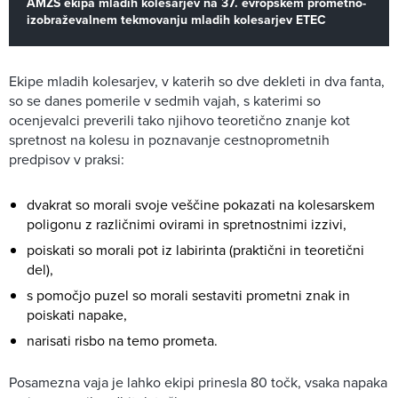
AMZS ekipa mladih kolesarjev na 37. evropskem prometno-
izobraževalnem tekmovanju mladih kolesarjev ETEC
Ekipe mladih kolesarjev, v katerih so dve dekleti in dva fanta,
so se danes pomerile v sedmih vajah, s katerimi so
ocenjevalci preverili tako njihovo teoretično znanje kot
spretnost na kolesu in poznavanje cestnoprometnih
predpisov v praksi:
dvakrat so morali svoje veščine pokazati na kolesarskem
poligonu z različnimi ovirami in spretnostnimi izzivi,
poiskati so morali pot iz labirinta (praktični in teoretični
del),
s pomočjo puzel so morali sestaviti prometni znak in
poiskati napake,
narisati risbo na temo prometa.
Posamezna vaja je lahko ekipi prinesla 80 točk, vsaka napaka