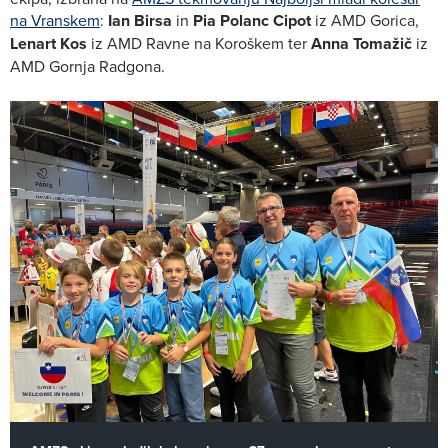
na Vranskem
:
Ian Birsa
in
Pia Polanc Cipot
iz AMD Gorica,
Lenart Kos
iz AMD Ravne na Koroškem ter
Anna Tomažič
iz
AMD Gornja Radgona.