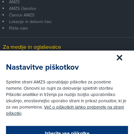
AMZS
AMZS članstvo
Članice AMZS
Lokacije in delovni časi
Pišite nam
Za medije in oglaševalce
Medijsko središče
Nastavitve piškotkov
Pravni vidiki
Spletne strani AMZS uporabljajo piškotke za posebne
Piškotki
namene. Osnovni so nujni za delovanje spletnih storitev.
Politika zasebnosti
Piškotki analitike in trženja pa nudijo boljšo uporabniško
Informacije o obdelavi osebnih podatkov - videonadzor
izkušnjo, enostavnejšo uporabo strani in prikaz ponudbe, ki je
Pravno obvestilo
za vas pomembna.
Več o piškotkih lahko preberete na strani
Izvensodno reševanje potrošniških sporov
piškotki
.
Splošni pogoji članstva AMZS
Cenik članstva AMZS
Zapri
Podarjamo vam 10 €!
Izberite vse piškotke