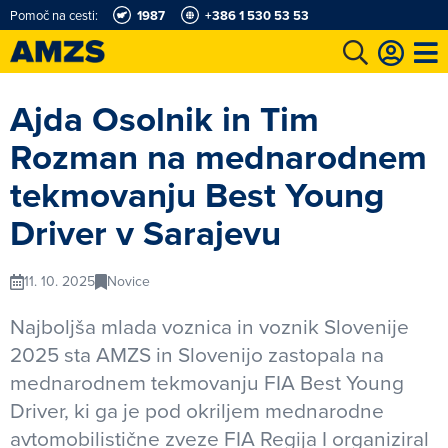
Pomoč na cesti:
1987
+386 1 530 53 53
t
Karting in motošportni center
Najboljši za volanom
Moj AMZS
Ajda Osolnik in Tim
Rozman na mednarodnem
tekmovanju Best Young
Driver v Sarajevu
11. 10. 2025
Novice
Najboljša mlada voznica in voznik Slovenije
2025 sta AMZS in Slovenijo zastopala na
mednarodnem tekmovanju FIA Best Young
Driver, ki ga je pod okriljem mednarodne
avtomobilistične zveze FIA Regija I organiziral