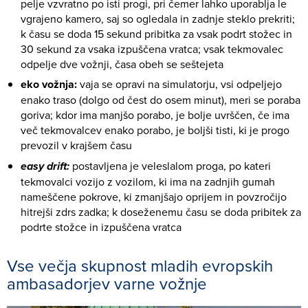
pelje vzvratno po isti progi, pri čemer lahko uporablja le
vgrajeno kamero, saj so ogledala in zadnje steklo prekriti;
k času se doda 15 sekund pribitka za vsak podrt stožec in
30 sekund za vsaka izpuščena vratca; vsak tekmovalec
odpelje dve vožnji, časa obeh se seštejeta
eko vožnja:
vaja se opravi na simulatorju, vsi odpeljejo
enako traso (dolgo od čest do osem minut), meri se poraba
goriva; kdor ima manjšo porabo, je bolje uvrščen, če ima
več tekmovalcev enako porabo, je boljši tisti, ki je progo
prevozil v krajšem času
easy drift:
postavljena je veleslalom proga, po kateri
tekmovalci vozijo z vozilom, ki ima na zadnjih gumah
nameščene pokrove, ki zmanjšajo oprijem in povzročijo
hitrejši zdrs zadka; k doseženemu času se doda pribitek za
podrte stožce in izpuščena vratca
Vse večja skupnost mladih evropskih
ambasadorjev varne vožnje