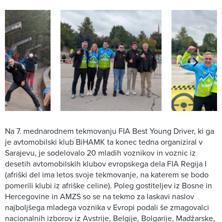
Na 7. mednarodnem tekmovanju FIA Best Young Driver, ki ga
je avtomobilski klub BiHAMK ta konec tedna organiziral v
Sarajevu, je sodelovalo 20 mladih voznikov in voznic iz
desetih avtomobilskih klubov evropskega dela FIA Regija I
(afriški del ima letos svoje tekmovanje, na katerem se bodo
pomerili klubi iz afriške celine). Poleg gostiteljev iz Bosne in
Hercegovine in AMZS so se na tekmo za laskavi naslov
najboljšega mladega voznika v Evropi podali še zmagovalci
nacionalnih izborov iz Avstrije, Belgije, Bolgarije, Madžarske,