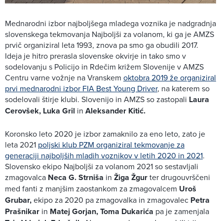
Mednarodni izbor najboljšega mladega voznika je nadgradnja
slovenskega tekmovanja Najboljši za volanom, ki ga je AMZS
prvič organiziral leta 1993, znova pa smo ga obudili 2017.
Ideja je hitro prerasla slovenske okvirje in tako smo v
sodelovanju s Policijo in Rdečim križem Slovenije v AMZS
Centru varne vožnje na Vranskem
oktobra 2019 že organiziral
prvi mednarodni izbor FIA Best Young Driver
, na katerem so
sodelovali štirje klubi.
Slovenijo in AMZS so zastopali
Laura
Cerovšek, Luka Gril
in
Aleksander Kitić.
Koronsko leto 2020 je izbor zamaknilo za eno leto, zato je
leta 2021
poljski klub PZM organiziral tekmovanje za
generaciji najboljših mladih voznikov v letih 2020 in 2021
.
Slovensko ekipo Najboljši za volanom 2021 so sestavljali
zmagovalca
Neca G. Strniša
in
Žiga Žgur
ter drugouvrščeni
med fanti z manjšim zaostankom za zmagovalcem
Uroš
Grubar,
ekipo za 2020 pa zmagovalka in zmagovalec
Petra
Prašnikar
in
Matej Gorjan, Toma Dukarića
pa je zamenjala