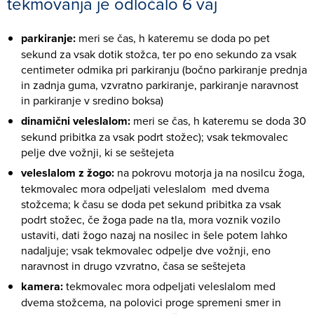
tekmovanja je odločalo 6 vaj
parkiranje:
meri se čas, h kateremu se doda po pet
sekund za vsak dotik stožca, ter po eno sekundo za vsak
centimeter odmika pri parkiranju (bočno parkiranje prednja
in zadnja guma, vzvratno parkiranje, parkiranje naravnost
in parkiranje v sredino boksa)
dinamični veleslalom:
meri se čas, h kateremu se doda 30
sekund pribitka za vsak podrt stožec); vsak tekmovalec
pelje dve vožnji, ki se seštejeta
veleslalom z žogo:
na pokrovu motorja ja na nosilcu žoga,
tekmovalec mora odpeljati veleslalom med dvema
stožcema; k času se doda pet sekund pribitka za vsak
podrt stožec, če žoga pade na tla, mora voznik vozilo
ustaviti, dati žogo nazaj na nosilec in šele potem lahko
nadaljuje; vsak tekmovalec odpelje dve vožnji, eno
naravnost in drugo vzvratno, časa se seštejeta
kamera:
tekmovalec mora odpeljati veleslalom med
dvema stožcema, na polovici proge spremeni smer in