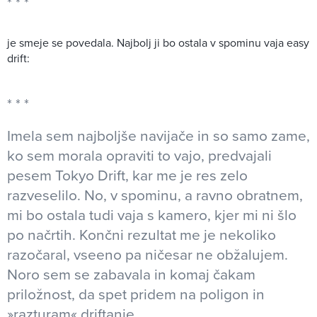
je smeje se povedala. Najbolj ji bo ostala v spominu vaja easy
drift:
Imela sem najboljše navijače in so samo zame,
ko sem morala opraviti to vajo, predvajali
pesem Tokyo Drift, kar me je res zelo
razveselilo. No, v spominu, a ravno obratnem,
mi bo ostala tudi vaja s kamero, kjer mi ni šlo
po načrtih. Končni rezultat me je nekoliko
razočaral, vseeno pa ničesar ne obžalujem.
Noro sem se zabavala in komaj čakam
priložnost, da spet pridem na poligon in
»razturam« driftanje.