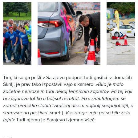
Tim, ki so ga prišli v Sarajevo podpret tudi gasilci iz domačih
Škrilj, je prav tako izpostavil vajo s kamero:
»Bilo je malo
začetne nervoze in tudi nekaj tehničnih zapletov. Pri tej vaji
bi zagotovo lahko izboljšal rezultat. Pa s simulatorjem se
zaradi preteklih slabih izkušenj nisem najbolj spoprijateljil, a
sem vseeno preživel
[smeh].
Vse druge vaje pa so bile zelo
fajn!«
Tudi njemu je Sarajevo izjemno všeč: