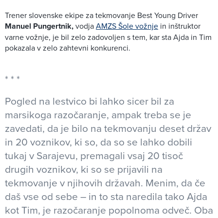
Trener slovenske ekipe za tekmovanje Best Young Driver
Manuel Pungertnik,
vodja
AMZS Šole vožnje
in inštruktor
varne vožnje, je bil zelo zadovoljen s tem, kar sta Ajda in Tim
pokazala v zelo zahtevni konkurenci.
Pogled na lestvico bi lahko sicer bil za
marsikoga razočaranje, ampak treba se je
zavedati, da je bilo na tekmovanju deset držav
in 20 voznikov, ki so, da so se lahko dobili
tukaj v Sarajevu, premagali vsaj 20 tisoč
drugih voznikov, ki so se prijavili na
tekmovanje v njihovih državah. Menim, da če
daš vse od sebe – in to sta naredila tako Ajda
kot Tim, je razočaranje popolnoma odveč. Oba