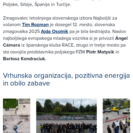
Poljske, Srbije, Španije in Turčije.
Zmagovalec letošnjega slovenskega izbora Najboljši za
volanom
Tim Rozman
je dosegel 12. mesto, slovenska
zmagovalka 2025
Ajda Osolnik
pa je bila šestnajsta. Naslov
najboljšega evropskega mladega voznika si je privozil
Ángel
Cámara
iz španskega kluba RACE, drugo in tretje mesto pa
sta osvojila predstavnika poljskega PZM
Piotr Matysik
in
Bartosz Kondraciuk.
Vrhunska organizacija, pozitivna energija
in obilo zabave