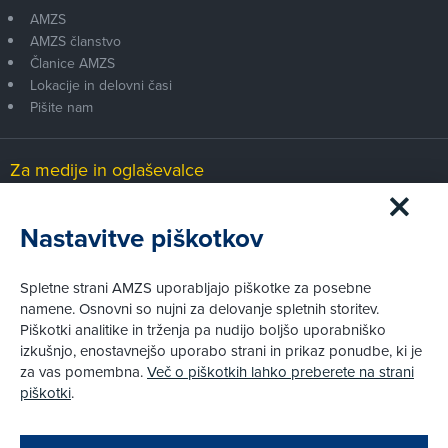
AMZS
AMZS članstvo
Članice AMZS
Lokacije in delovni časi
Pišite nam
Za medije in oglaševalce
Medijsko središče
Nastavitve piškotkov
Pravni vidiki
Spletne strani AMZS uporabljajo piškotke za posebne
Piškotki
namene. Osnovni so nujni za delovanje spletnih storitev.
Politika zasebnosti
Piškotki analitike in trženja pa nudijo boljšo uporabniško
Informacije o obdelavi osebnih podatkov - videonadzor
izkušnjo, enostavnejšo uporabo strani in prikaz ponudbe, ki je
Pravno obvestilo
za vas pomembna.
Več o piškotkih lahko preberete na strani
Izvensodno reševanje potrošniških sporov
piškotki
.
Splošni pogoji članstva AMZS
Cenik članstva AMZS
Zapri