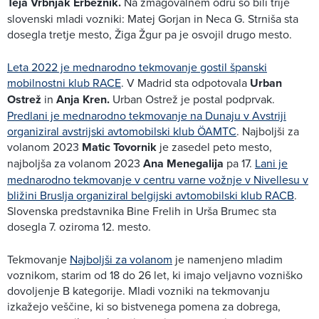
Teja Vrbnjak Erbežnik.
Na zmagovalnem odru so bili trije
slovenski mladi vozniki: Matej Gorjan in Neca G. Strniša sta
dosegla tretje mesto, Žiga Žgur pa je osvojil drugo mesto.
Leta 2022 je mednarodno tekmovanje gostil španski
mobilnostni klub RACE
. V Madrid sta odpotovala
Urban
Ostrež
in
Anja Kren.
Urban Ostrež je postal podprvak.
Predlani je mednarodno tekmovanje na Dunaju v Avstriji
organiziral avstrijski avtomobilski klub ÖAMTC
. Najboljši za
volanom 2023
Matic Tovornik
je zasedel peto mesto,
najboljša za volanom 2023
Ana Menegalija
pa 17.
Lani je
mednarodno tekmovanje v centru varne vožnje v Nivellesu v
bližini Bruslja organiziral belgijski avtomobilski klub RACB
.
Slovenska predstavnika Bine Frelih in Urša Brumec sta
dosegla 7. oziroma 12. mesto.
Tekmovanje
Najboljši za volanom
je namenjeno mladim
voznikom, starim od 18 do 26 let, ki imajo veljavno vozniško
dovoljenje B kategorije. Mladi vozniki na tekmovanju
izkažejo veščine, ki so bistvenega pomena za dobrega,