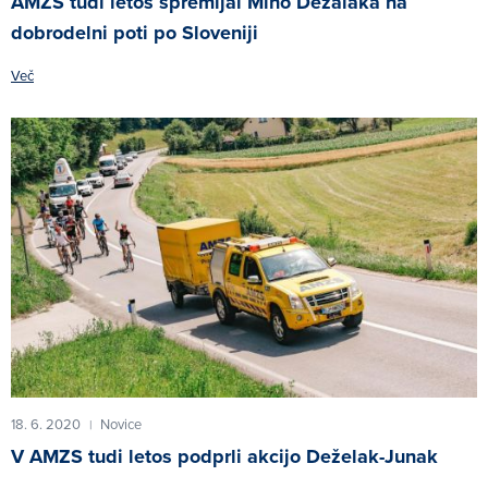
AMZS tudi letos spremljal Miho Dežalaka na
dobrodelni poti po Sloveniji
Več
18. 6. 2020
Novice
|
V AMZS tudi letos podprli akcijo Deželak-Junak