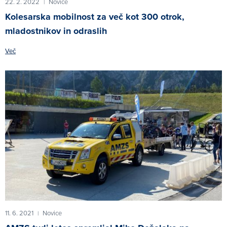
22. 2. 2022
Novice
|
Kolesarska mobilnost za več kot 300 otrok,
mladostnikov in odraslih
Več
11. 6. 2021
Novice
|