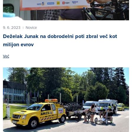
9. 6. 2023
Novice
|
Deželak Junak na dobrodelni poti zbral več kot
milijon evrov
Več