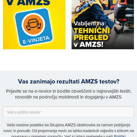
Vas zanimajo rezultati AMZS testov?
Prijavite se na e-novice in bodite obveščeni o najnovejših testih,
novostih na področju mobilnosti in dogajanju v AMZS.
Vaše osebne podatke bo Skupina AMZS obdelovala za namen pošiljanja
novic in ponudb. Od prejemanja novic se lahko kadarkoli odjavite s klikom na
povezavo v prejetem sporočilu. Več si lahko preberete v naši
Politiki