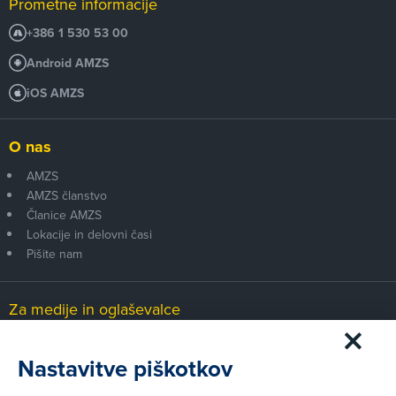
Prometne informacije
+386 1 530 53 00
Android AMZS
iOS AMZS
O nas
AMZS
AMZS članstvo
Članice AMZS
Lokacije in delovni časi
Pišite nam
Za medije in oglaševalce
Medijsko središče
Nastavitve piškotkov
Pravni vidiki