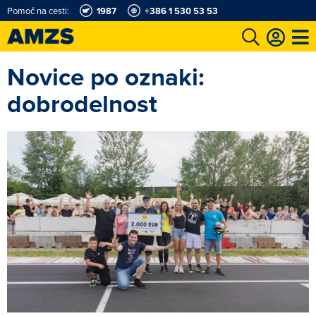
Pomoč na cesti:
1987
+386 1 530 53 53
Novice po oznaki:
t
Karting in motošportni center
Najboljši za volanom
Moj AMZS
dobrodelnost