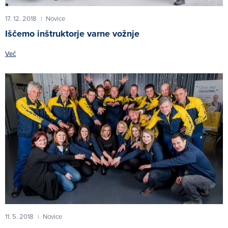
17. 12. 2018
Novice
|
Iščemo inštruktorje varne vožnje
Več
11. 5. 2018
Novice
|