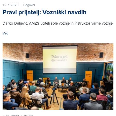
15. 7. 2025
Pogovor
|
Pravi prijatelj: Vozniški navdih
Darko Daljević, AMZS učitelj šole vožnje in inštruktor varne vožnje
Več