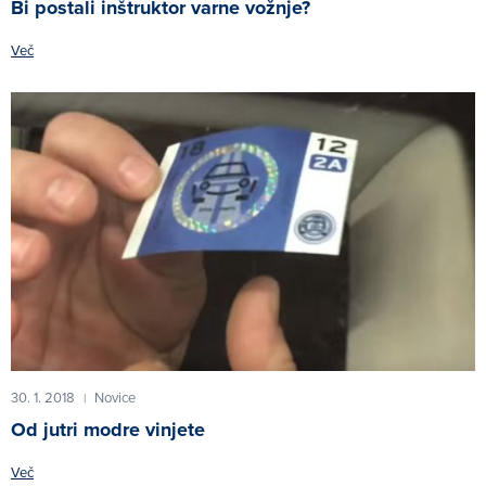
Bi postali inštruktor varne vožnje?
Več
30. 1. 2018
Novice
|
Od jutri modre vinjete
Več