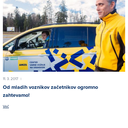
11. 3. 2017
|
Od mladih voznikov začetnikov ogromno
zahtevamo!
Več