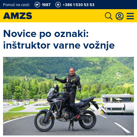
Pomoč na cesti:
1987
+386 1 530 53 53
Novice po oznaki:
t
Karting in motošportni center
Najboljši za volanom
Moj AMZS
inštruktor varne vožnje