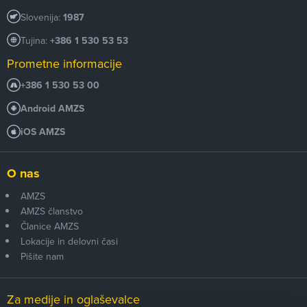
Slovenija:
1987
Tujina:
+386 1 530 53 53
Prometne informacije
+386 1 530 53 00
Android AMZS
iOS AMZS
O nas
AMZS
AMZS članstvo
Članice AMZS
Lokacije in delovni časi
Pišite nam
Za medije in oglaševalce