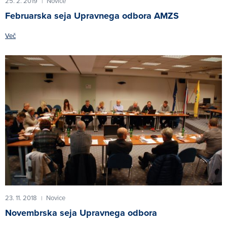
25. 2. 2019
Novice
|
Februarska seja Upravnega odbora AMZS
Več
23. 11. 2018
Novice
|
Novembrska seja Upravnega odbora