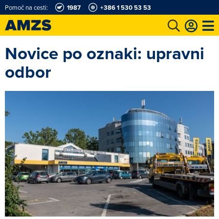
Pomoč na cesti:
1987
+386 1 530 53 53
Novice po oznaki: upravni
t
Karting in motošportni center
Najboljši za volanom
Moj AMZS
odbor