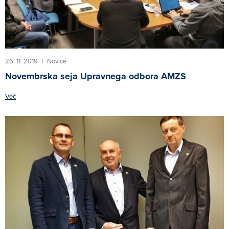
26. 11. 2019
Novice
|
Novembrska seja Upravnega odbora AMZS
Več