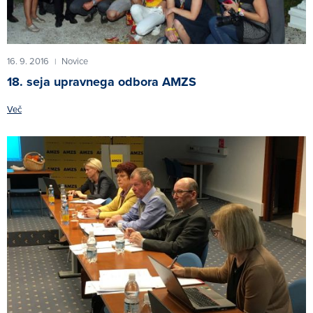
16. 9. 2016
Novice
|
18. seja upravnega odbora AMZS
Več