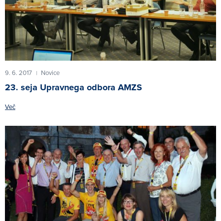
9. 6. 2017
Novice
|
23. seja Upravnega odbora AMZS
Več