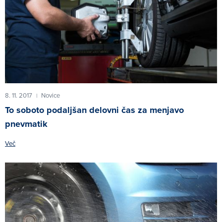
8. 11. 2017
Novice
|
To soboto podaljšan delovni čas za menjavo
pnevmatik
Več