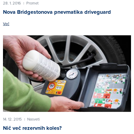
28. 1. 2016
Promet
|
Nova Bridgestonova pnevmatika driveguard
Več
14. 12. 2015
Nasveti
|
Nič več rezervnih koles?