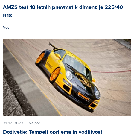
AMZS test 18 letnih pnevmatik dimenzije 225/40
R18
Več
21. 12. 2022
Na poti
|
Doživetje: Tempelj oprijema in vodljivosti