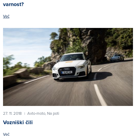
varnost?
Več
27. 11. 2018
Avto-moto,
Na poti
|
Vozniški čili
Več