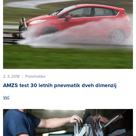
2. 3. 2018
Pnevmatike
|
AMZS test 30 letnih pnevmatik dveh dimenzij
Več