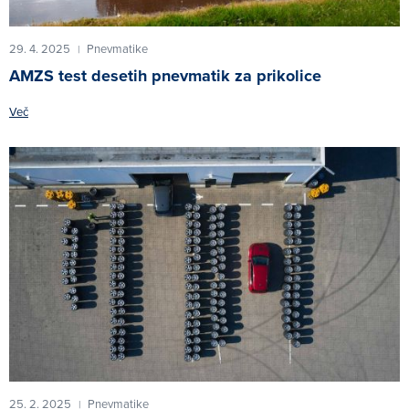
29. 4. 2025
Pnevmatike
|
AMZS test desetih pnevmatik za prikolice
Več
25. 2. 2025
Pnevmatike
|