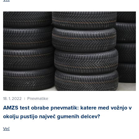
18. 1. 2022
Pnevmatike
|
AMZS test obrabe pnevmatik: katere med vožnjo v
okolju pustijo največ gumenih delcev?
Več