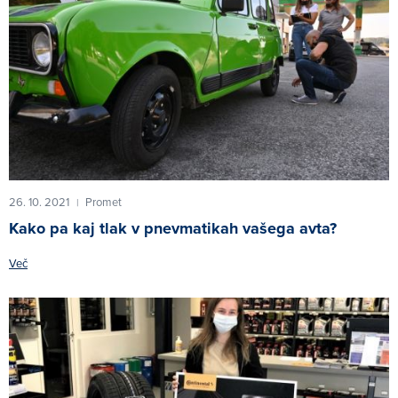
26. 10. 2021
Promet
|
Kako pa kaj tlak v pnevmatikah vašega avta?
Več