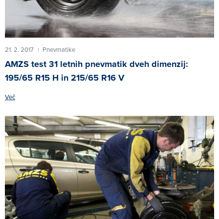
21. 2. 2017
Pnevmatike
|
AMZS test 31 letnih pnevmatik dveh dimenzij:
195/65 R15 H in 215/65 R16 V
Več