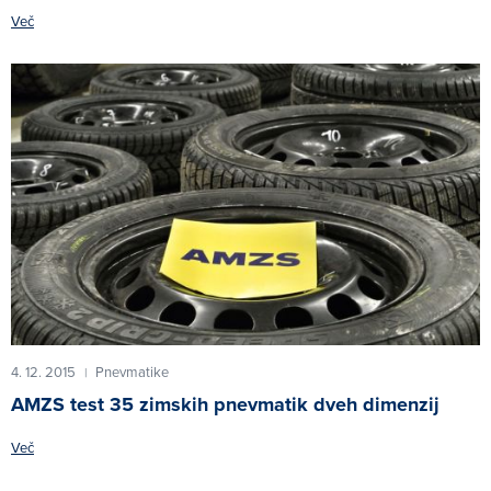
Več
4. 12. 2015
Pnevmatike
|
AMZS test 35 zimskih pnevmatik dveh dimenzij
Več