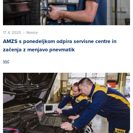
17. 4. 2020
Novice
|
AMZS s ponedeljkom odpira servisne centre in
začenja z menjavo pnevmatik
Več