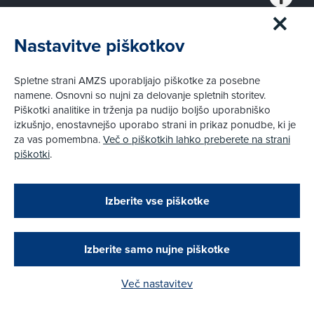
Nastavitve piškotkov
Kontakt
Spletne strani AMZS uporabljajo piškotke za posebne
Dunajska cesta 128
SI-1000
Ljubljana
namene. Osnovni so nujni za delovanje spletnih storitev.
Piškotki analitike in trženja pa nudijo boljšo uporabniško
info@amzs.si
izkušnjo, enostavnejšo uporabo strani in prikaz ponudbe, ki je
za vas pomembna.
Več o piškotkih lahko preberete na strani
piškotki
.
Informacije
Zapri
Podarjamo vam 10 €!
Izberite vse piškotke
Pomoč na cesti
Obstoječi in novi AMZS člani, ki boste v AMZS
centru sklenili avtomobilsko zavarovanje in
opravili registracijo vozila, boste prejeli
Slovenija:
1987
vrednostno darilno kartico z dobroimetjem v višini
Izberite samo nujne piškotke
10 €.
Tujina:
+386 1 530 53 53
Prometne informacije
Več nastavitev
Kako do darila?
+386 1 530 53 00