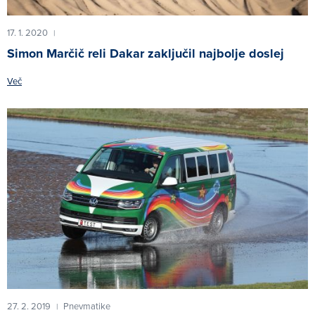
17. 1. 2020
|
Simon Marčič reli Dakar zaključil najbolje doslej
Več
27. 2. 2019
Pnevmatike
|