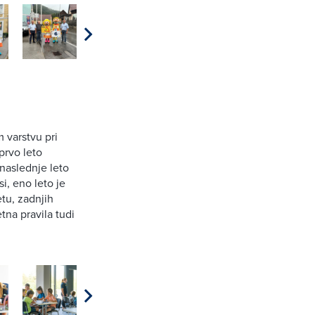
 varstvu pri
prvo leto
 naslednje leto
si, eno leto je
tu, zadnjih
tna pravila tudi