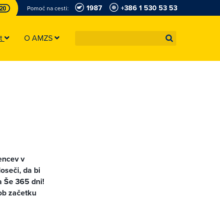
1987
+386 1 530 53 53
Pomoč na cesti:
st
O AMZS
žencev v
oseči, da bi
a Še 365 dni!
 ob začetku