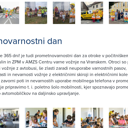
ovarnostni dan
 365 dni! je tudi prometnovarnostni dan za otroke v počitniškem
lin in ZPM v AMZS Centru varne vožnje na Vranskem. Otroci so 
i vožnje z avtobusi, še zlasti zaradi neuporabe varnostnih pasov,
sti in nevarnosti vožnje z električnimi skiroji in električnimi kole
 zavorni poti in nevarnostih uporabe mobilnega telefona v prome
je pripravimo t. i. poletno šolo mobilnosti, kjer spoznavajo prome
avtomobilčkov na daljinsko upravljanje.