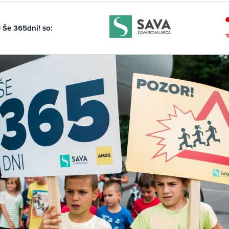
je Še 365dni! so: