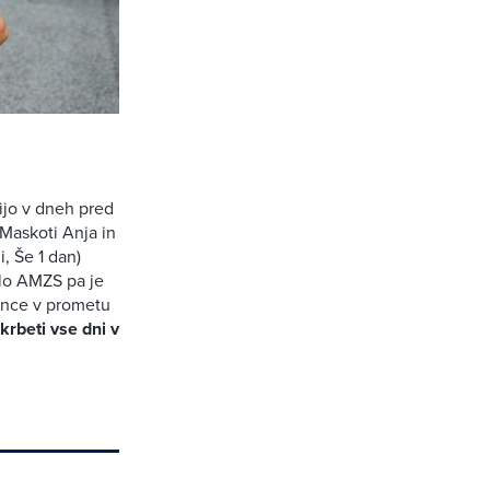
cijo v dneh pred
Maskoti Anja in
, Še 1 dan)
ilo AMZS pa je
ence v prometu
krbeti vse dni v