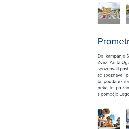
Prometn
Del kampanje Še
Zvezi Anita Ogu
spoznavali past
so spoznavali pa
bil poudarek na
nekaj let pa zan
s pomočjo Lego 