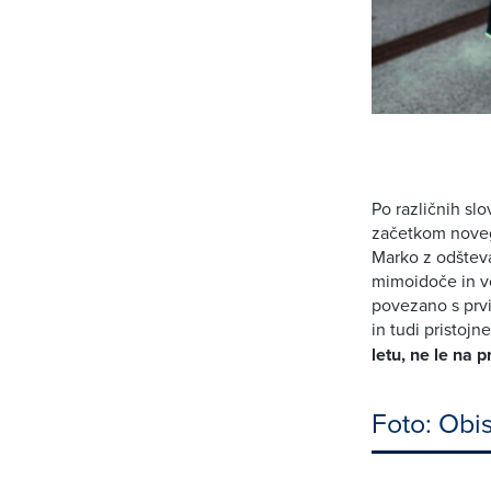
Po različnih slo
začetkom novega
Marko z odšteva
mimoidoče in vo
povezano s prv
in tudi pristojn
letu, ne le na p
Foto: Obi