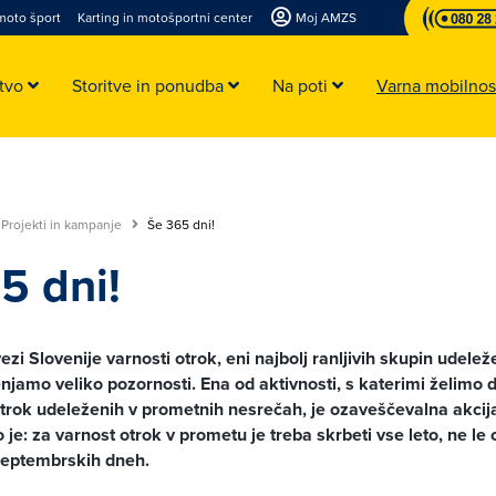
moto šport
Karting in motošportni center
Moj AMZS
stvo
Storitve in ponudba
Na poti
Varna mobilno
Projekti in kampanje
Še 365 dni!
5 dni!
zi Slovenije varnosti otrok, eni najbolj ranljivih skupin udele
amo veliko pozornosti. Ena od aktivnosti, s katerimi želimo d
otrok udeleženih v prometnih nesrečah, je ozaveščevalna akcij
 je: za varnost otrok v prometu je treba skrbeti vse leto, ne le
septembrskih dneh.