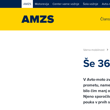
AMZS
Motorevija
Center varne vožnje
Šola vožnje
Avto-
Član
Varna mobilnost
Še 36
V Avto-moto zve
prometu, namenj
bilo čim manj 
Njeno sporočilo
pouka v prvih 