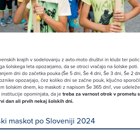
venskih krajih v sodelovanju z avto-moto društvi in klubi ter poli
 šolskega leta opozarjamo, da se otroci vračajo na šolske poti. 
njem dni do začetka pouka (Še 5 dni, Še 4 dni, Še 3 dni, Še 2 dni
znike opozarjajo, čez koliko dni se začne pouk, ključno sporoč
im šolskim dnem, ko maskoti z napisom Še 365 dni!, vse udelež
e institucije opominjata, da je
treba za varnost otrok v prometu s
rvi dan ali prvih nekaj šolskih dni.
ski maskot po Sloveniji 2024