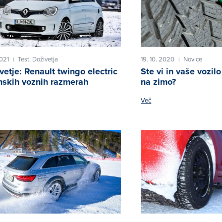
2021
Test,
Doživetja
19. 10. 2020
Novice
|
|
vetje: Renault twingo electric
Ste vi in vaše vozilo
mskih voznih razmerah
na zimo?
Več