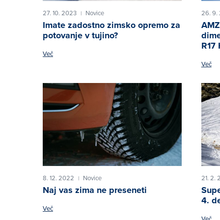
27. 10. 2023
Novice
26. 9.
|
Imate zadostno zimsko opremo za
AMZS
potovanje v tujino?
dime
R17 
Več
Več
8. 12. 2022
Novice
21. 2.
|
Naj vas zima ne preseneti
Supe
4. d
Več
Več