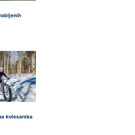
rabljenih
k
na kolesarska