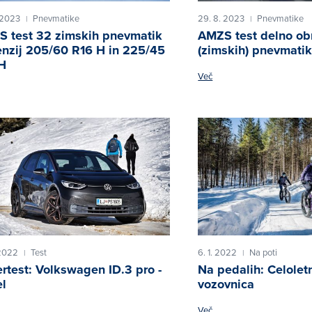
 2023
Pnevmatike
29. 8. 2023
Pnevmatike
|
|
 test 32 zimskih pnevmatik
AMZS test delno ob
nzij 205/60 R16 H in 225/45
(zimskih) pnevmati
H
Več
 2022
Test
6. 1. 2022
Na poti
|
|
rtest: Volkswagen ID.3 pro -
Na pedalih: Celolet
el
vozovnica
Več