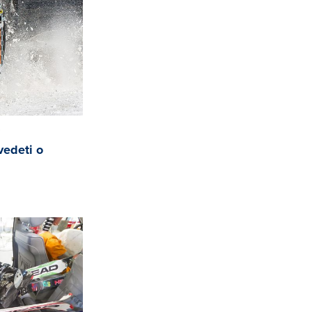
i
vedeti o