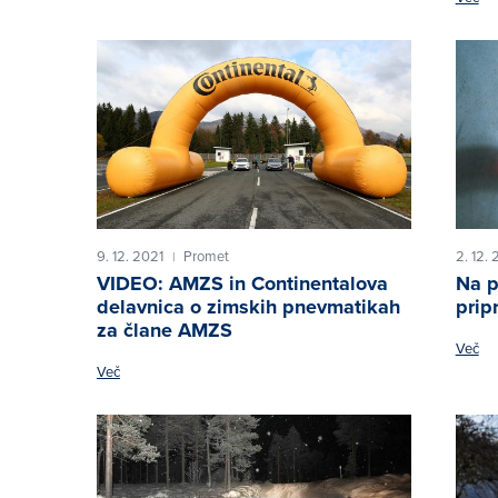
9. 12. 2021
Promet
2. 12. 
|
VIDEO: AMZS in Continentalova
Na p
delavnica o zimskih pnevmatikah
prip
za člane AMZS
Več
Več