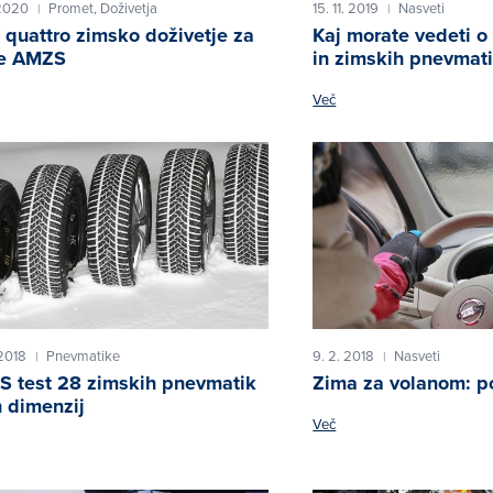
 2020
Promet,
Doživetja
15. 11. 2019
Nasveti
|
|
 quattro zimsko doživetje za
Kaj morate vedeti o
ne AMZS
in zimskih pnevmat
Več
 2018
Pnevmatike
9. 2. 2018
Nasveti
|
|
 test 28 zimskih pnevmatik
Zima za volanom: po
 dimenzij
Več