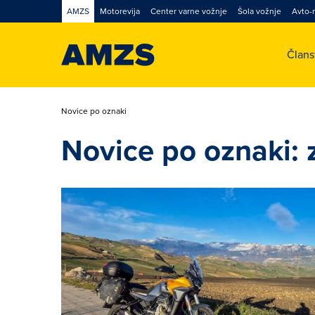
AMZS
Motorevija
Center varne vožnje
Šola vožnje
Avto-
Član
Novice po oznaki
Novice po oznaki: 