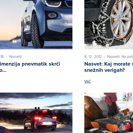
018
Nasveti
8. 12. 2017
Nasveti,
Na pot
|
|
imenzija pnevmatik skrči
Nasvet: Kaj morate 
ro…
snežnih verigah?
Več