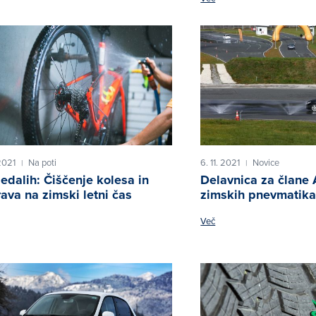
2021
Na poti
6. 11. 2021
Novice
|
|
edalih: Čiščenje kolesa in
Delavnica za člane
rava na zimski letni čas
zimskih pnevmatik
Več