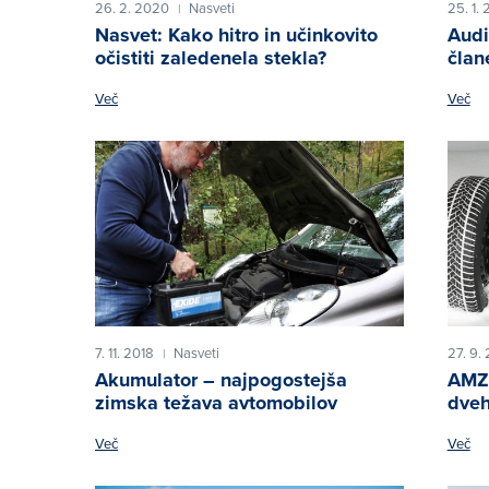
26. 2. 2020
Nasveti
25. 1.
|
Nasvet: Kako hitro in učinkovito
Audi
očistiti zaledenela stekla?
čla
Več
Več
7. 11. 2018
Nasveti
27. 9.
|
Akumulator – najpogostejša
AMZS
zimska težava avtomobilov
dveh
Več
Več