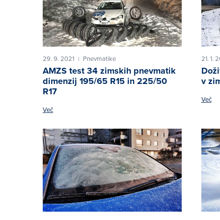
29. 9. 2021
Pnevmatike
21. 1. 
|
AMZS test 34 zimskih pnevmatik
Doži
dimenzij 195/65 R15 in 225/50
v zi
R17
Več
Več