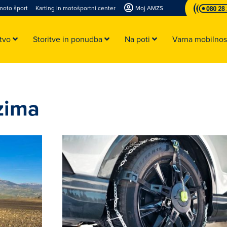
moto šport
Karting in motošportni center
Moj AMZS
stvo
Storitve in ponudba
Na poti
Varna mobilno
zima