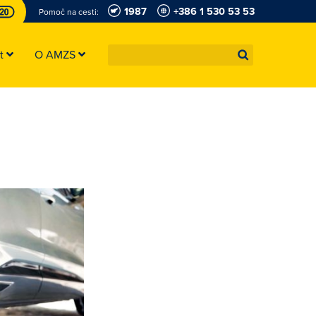
1987
+386 1 530 53 53
Pomoč na cesti:
st
O AMZS