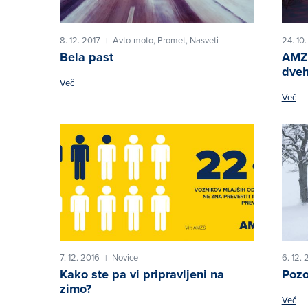
8. 12. 2017
Avto-moto,
Promet,
Nasveti
24. 10
|
Bela past
AMZS
dveh
Več
Več
7. 12. 2016
Novice
6. 12. 
|
Kako ste pa vi pripravljeni na
Pozo
zimo?
Več