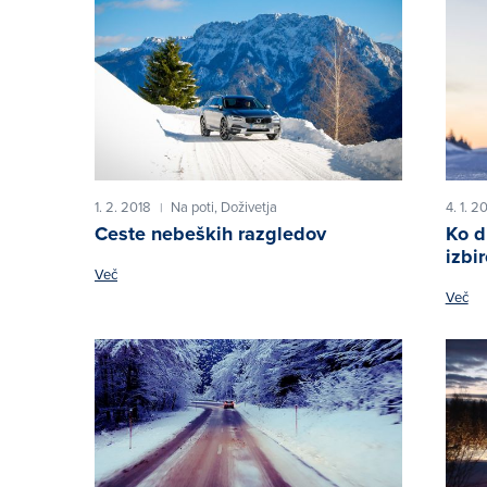
1. 2. 2018
Na poti,
Doživetja
4. 1. 2
|
Ceste nebeških razgledov
Ko d
izbi
Več
Več