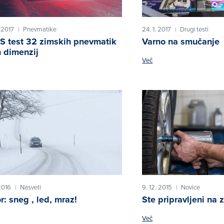
. 2017
Pnevmatike
24. 1. 2017
Drugi testi
|
|
 test 32 zimskih pnevmatik
Varno na smučanje
 dimenzij
Več
2016
Nasveti
9. 12. 2015
Novice
|
|
r: sneg , led, mraz!
Ste pripravljeni na 
Več